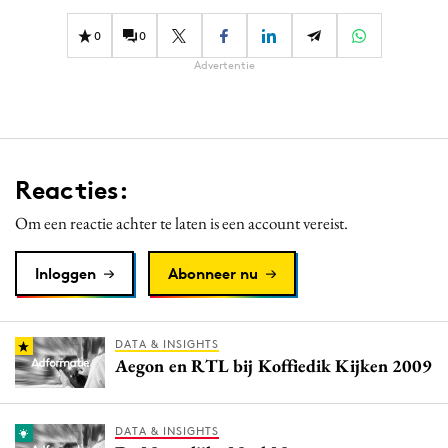
Media
0
0
Merkstrategie
Advertentie
PR
Programmatic
Purpose Marketing
Reputatie & crisis
Reacties:
Om een reactie achter te laten is een account vereist.
Inloggen
Abonneer nu
DATA & INSIGHTS
Aegon en RTL bij Koffiedik Kijken 2009
DATA & INSIGHTS