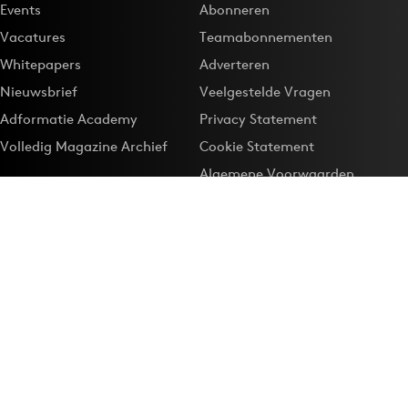
Events
Abonneren
Vacatures
Teamabonnementen
Whitepapers
Adverteren
Nieuwsbrief
Veelgestelde Vragen
Adformatie Academy
Privacy Statement
Volledig Magazine Archief
Cookie Statement
Algemene Voorwaarden
Onze app
Maak Adformatie.nl je
Google-favoriet
Privacyinstellingen
Download de
Adformatie Nieuws App