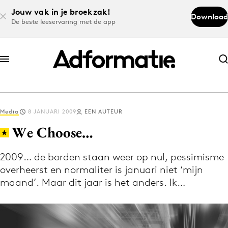
Jouw vak in je broekzak!
Download
De beste leeservaring met de app
Abonneer nu
Abonneer nu
Media
8 JANUARI 2009
EEN AUTEUR
Log in
We Choose…
2009… de borden staan weer op nul, pessimisme
Download de app
overheerst en normaliter is januari niet ‘mijn
Volg het laatste nieuws via de Adformatie
maand’. Maar dit jaar is het anders. Ik…
Nieuws app