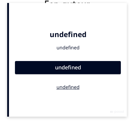
Een auteur
Bureaus
Campagnes
Carriere
Contentmarketing
Craft
Customer Experience
Data & Insights
Design
Digital transformation
Diversiteit
Effectiviteit
Gedragsverandering
Influencer marketing
Interne communicatie
Martech