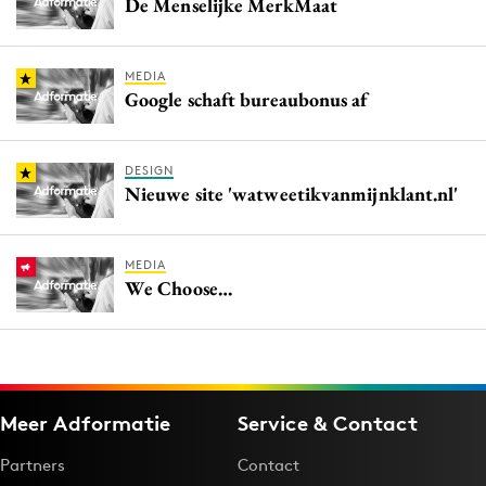
De Menselijke MerkMaat
MEDIA
Google schaft bureaubonus af
DESIGN
Nieuwe site 'watweetikvanmijnklant.nl'
MEDIA
We Choose…
Meer Adformatie
Service & Contact
Partners
Contact