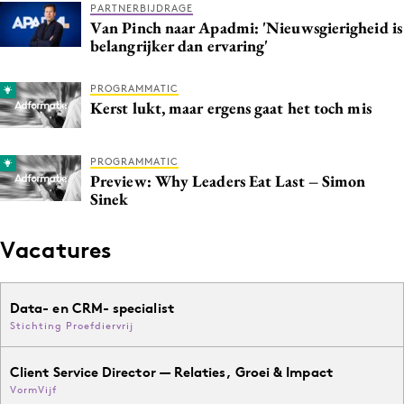
PARTNERBIJDRAGE
Media
Van Pinch naar Apadmi: 'Nieuwsgierigheid is
belangrijker dan ervaring'
Merkstrategie
PR
PROGRAMMATIC
Programmatic
Kerst lukt, maar ergens gaat het toch mis
Purpose Marketing
Reputatie & crisis
PROGRAMMATIC
Preview: Why Leaders Eat Last – Simon
Sinek
Vacatures
Data- en CRM- specialist
Stichting Proefdiervrij
Client Service Director — Relaties, Groei & Impact
VormVijf