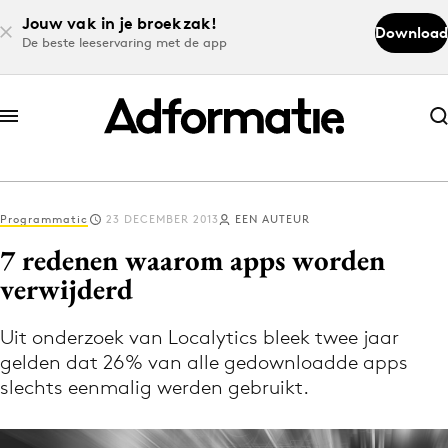
Jouw vak in je broekzak!
Download
De beste leeservaring met de app
Abonneer nu
Abonneer nu
Programmatic
23 DECEMBER 2013
EEN AUTEUR
Log in
7 redenen waarom apps worden
verwijderd
Download de app
Volg het laatste nieuws via de Adformatie
Uit onderzoek van Localytics bleek twee jaar
gelden dat 26% van alle gedownloadde apps
Nieuws app
slechts eenmalig werden gebruikt.