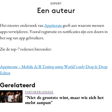
EXPERT
Bureaus
Een auteur
Campagnes
Carriere
Het nieuwe onderzoek van
Appiterate
geeft aan waarom mensen
Contentmarketing
apps verwijderen. Vooral registratie en notificaties zijn een doorn in
Craft
het oog van app gebruikers.
Customer Experience
Zie de top-7 redenen hieronder:
Data & Insights
Design
Digital transformation
Appiterate – Mobile A/B Testing using World’s only Drag & Drop
Diversiteit
Editor
Effectiviteit
Gerelateerd
Gedragsverandering
PARTNERBIJDRAGE
Influencer marketing
''Niet de grootste wint, maar wie zich het
snelst aanpast"
Interne communicatie
Martech