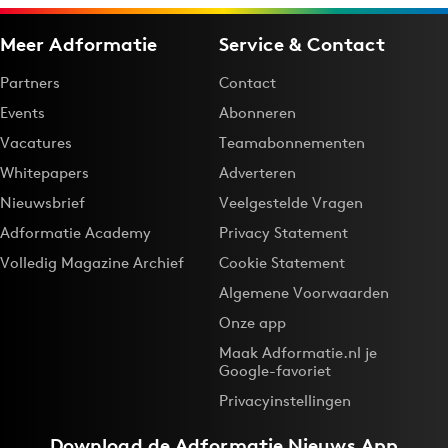
Meer Adformatie
Service & Contact
Partners
Contact
Events
Abonneren
Vacatures
Teamabonnementen
Whitepapers
Adverteren
Nieuwsbrief
Veelgestelde Vragen
Adformatie Academy
Privacy Statement
Volledig Magazine Archief
Cookie Statement
Algemene Voorwaarden
Onze app
Maak Adformatie.nl je
Google-favoriet
Privacyinstellingen
Download de
Adformatie Nieuws App