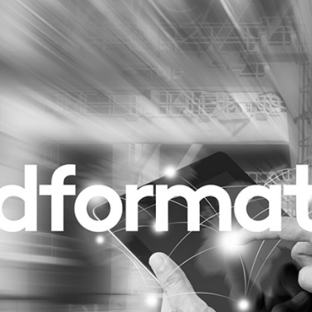
Programmatic
ering
Purpose Marketing
keting
Reputatie & crisis
nicatie