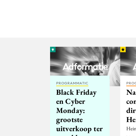
PROGRAMMATIC
PRO
Black Friday
Na
en Cyber
co
Monday:
dir
grootste
He
uitverkoop ter
Hein