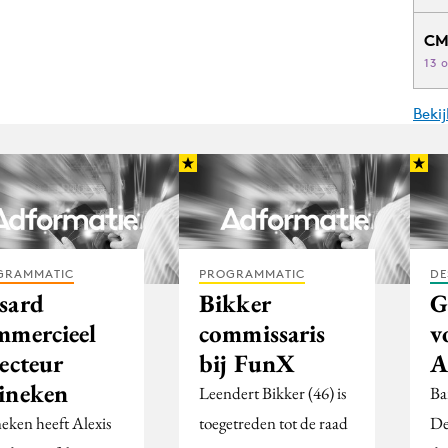
CM
13 
Beki
GRAMMATIC
PROGRAMMATIC
DE
sard
Bikker
G
mmercieel
commissaris
v
ecteur
bij FunX
A
ineken
Leendert Bikker (46) is
Ba
eken heeft Alexis
toegetreden tot de raad
De