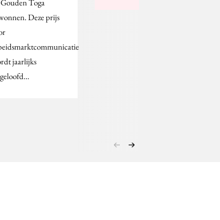
 Gouden Toga
wonnen. Deze prijs
or
beidsmarktcommunicatie
rdt jaarlijks
tgeloofd…