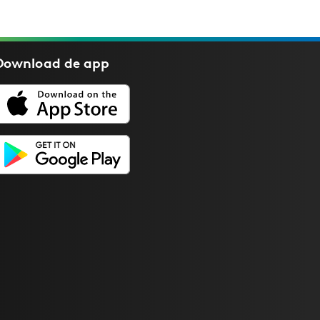
Download de
app