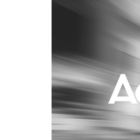
Carriere
Effectiviteit
Contentmarketing
Gedragsverand
Craft
Influencer mar
Customer Experience
Interne commu
Data & Insights
Martech