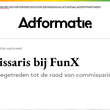
GLIVE!
GLIVE!
ADVERTEREN
ADVERTEREN
EVENTS
EVENTS
OPLEIDINGEN
OPLEIDINGEN
VACATURES
VACATURES
ACADEMY
ACADEMY
PARTNERS
PARTNERS
TEN HAFKAMP
ieuws app
ssaris bij FunX
toegetreden tot de raad van commissaris
Media
ormation
Merkstrategie
PR