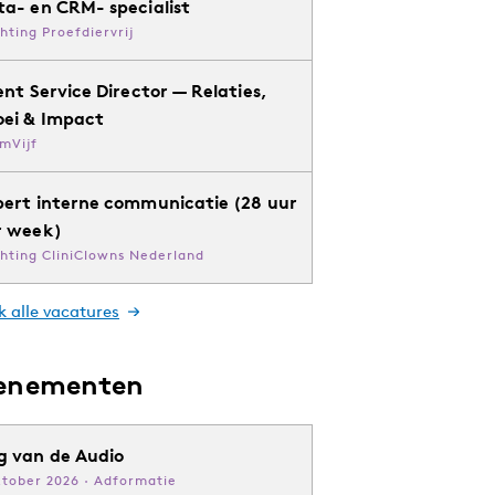
ta- en CRM- specialist
chting Proefdiervrij
ent Service Director — Relaties,
oei & Impact
mVijf
pert interne communicatie (28 uur
r week)
chting CliniClowns Nederland
k alle vacatures
enementen
g van de Audio
ktober 2026 · Adformatie