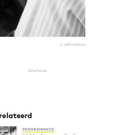
© adformatie
Advertentie
relateerd
PROGRAMMATIC