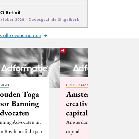
O Retail
oktober 2026 · Doopsgezinde Singelkerk
jk alle evenementen
SIGN
PROGRAMMATIC
ouden Toga
Amsterdam
oor Banning
creative
dvocaten
capital?
nning Advocaten uit
Amsterdam creative
n Bosch heeft dit jaar
capital!