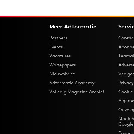
Meer Adformatie
Servi
Partners
Contac
Events
Abonne
Vacatures
Teama
Whitepapers
Advert
Nieuwsbrief
Veelge
Adformatie Academy
Privac
Volledig Magazine Archief
Cookie
Algeme
Onze a
Maak A
Google
Privacy