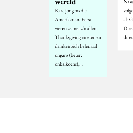
wereld
Nasa
Rare jongens die
volg
Amerikanen. Eerst
als 
vieren ze met z’n allen
Dire
Thanksgiving en eten en
direc
drinken zich helemaal
ongans (beter:
onkalkoens),…