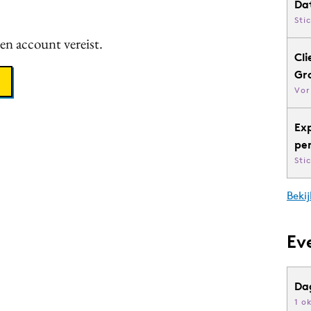
Da
Sti
een account vereist.
Cli
Gr
Vor
Ex
pe
Sti
Bekij
Ev
Da
1 o