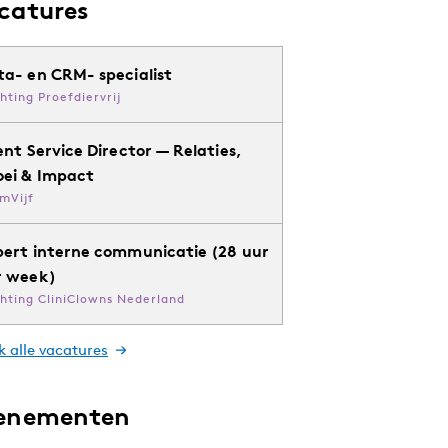
catures
ta- en CRM- specialist
chting Proefdiervrij
ent Service Director — Relaties,
oei & Impact
mVijf
pert interne communicatie (28 uur
r week)
chting CliniClowns Nederland
k alle vacatures
enementen