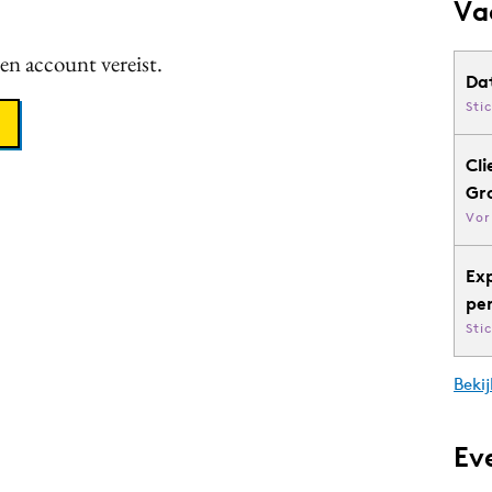
Va
een account vereist.
Da
Sti
Cli
Gr
Vor
Ex
pe
Sti
Bekij
Ev