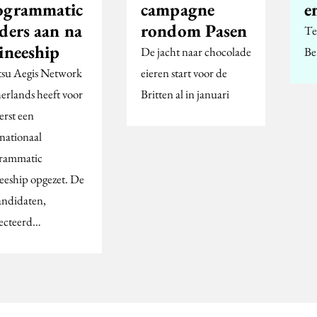
ogrammatic
campagne
e
ders aan na
rondom Pasen
Te
ineeship
De jacht naar chocolade
Be
su Aegis Network
eieren start voor de
erlands heeft voor
Britten al in januari
erst een
rnationaal
rammatic
neeship opgezet. De
kandidaten,
lecteerd…