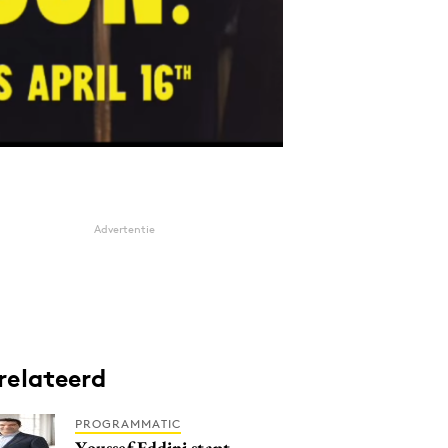
Advertentie
relateerd
PROGRAMMATIC
Youssef Eddini stapt