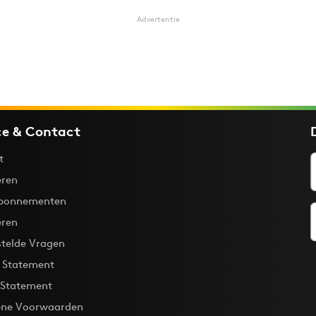
Advertentie
ce & Contact
t
ren
bonnementen
eren
stelde Vragen
y Statement
 Statement
ne Voorwaarden