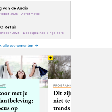
g van de Audio
ktober 2026 · Adformatie
O Retail
oktober 2026 · Doopsgezinde Singelkerk
jk alle evenementen
AFT
PROGRAMMATIC
coor met je
Dit zijn enkele
lantbeleving:
niet te missen
ocus op
trends in