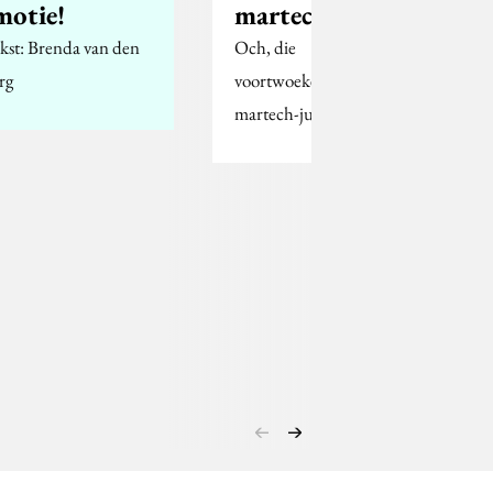
motie!
martech
kst: Brenda van den
Och, die
rg
voortwoekerende
martech-jungle toch.