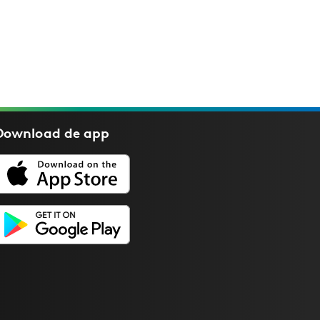
Download de
app