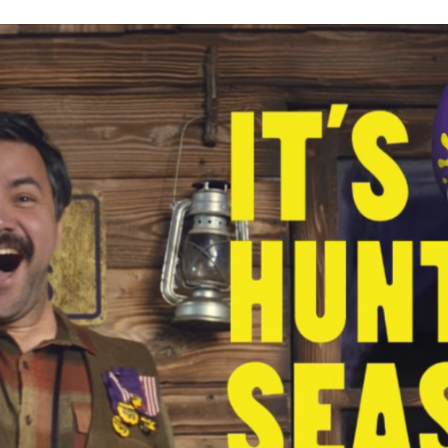
Programmatic
ering
Purpose Marketing
keting
Reputatie & crisis
nicatie