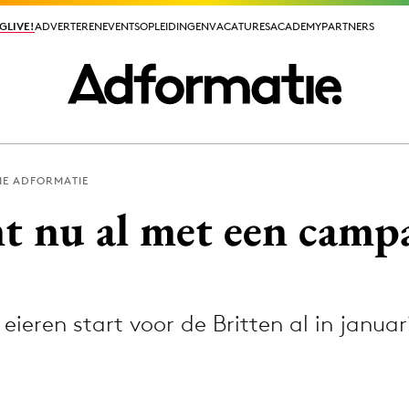
GLIVE!
GLIVE!
ADVERTEREN
ADVERTEREN
EVENTS
EVENTS
OPLEIDINGEN
OPLEIDINGEN
VACATURES
VACATURES
ACADEMY
ACADEMY
PARTNERS
PARTNERS
IE ADFORMATIE
ieuws app
t nu al met een cam
ieren start voor de Britten al in januar
Media
ormation
Merkstrategie
PR