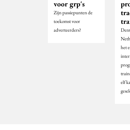
voor grp's
pr
tra
Zijn passiepunten de
tra
toekomst voor
adverteerders?
Dent
Neth
het e
inte
prog
trai
elf 
gese