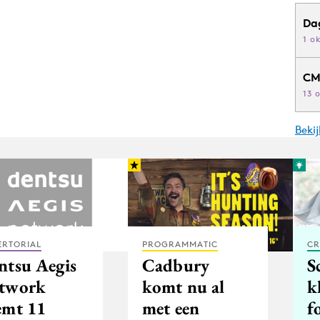
Da
1 o
CM
13 
Beki
ERTORIAL
PROGRAMMATIC
CR
ntsu Aegis
Cadbury
S
twork
komt nu al
k
emt 11
met een
f