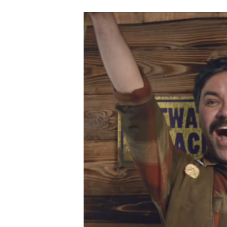
Carriere
Effectiviteit
Contentmarketing
Gedragsverand
Craft
Influencer mar
Customer Experience
Interne commu
Data & Insights
Martech