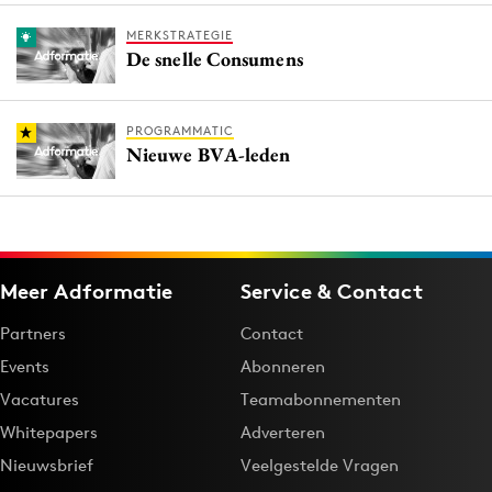
MERKSTRATEGIE
De snelle Consumens
PROGRAMMATIC
Nieuwe BVA-leden
Meer Adformatie
Service & Contact
Partners
Contact
Events
Abonneren
Vacatures
Teamabonnementen
Whitepapers
Adverteren
Nieuwsbrief
Veelgestelde Vragen