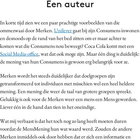
Een auteur
Bureaus
Campagnes
In korte tijd zien we een paar prachtige voorbeelden van die
Carriere
ommezwaai door Merken.
Unilever
gaat bij zijn Consumens inwonen
Contentmarketing
en desnoods op de rand van het bed zitten om er maar achter te
Craft
komen wat die Consumens nou beweegt? Coca Cola komt met een
Customer Experience
Social Media-office
, wat dat ook moge zijn. Maar één ding is duidelijk:
de mening van hun Consumens is gewoon erg belangrijk voor ze.
Data & Insights
Design
Merken wordt het steeds duidelijker dat doelgroepen zijn
Digital transformation
getransformeerd tot individuen met misschien wel een heel heldere
Diversiteit
mening. Een mening die weer de taal van grotere groepen spreekt.
Gelukkig is ook voor de Merken weer een mens een Mens geworden.
Effectiviteit
Liever één in de hand dan tien in het oneindige.
Gedragsverandering
Influencer marketing
Wat mij verbaast is dat het toch nog zo lang heeft moeten duren
Interne communicatie
voordat de MensMening hun wat waard werd. Zouden de andere
Merken inmiddels ook door hebben dat er zich een informatie en
Martech