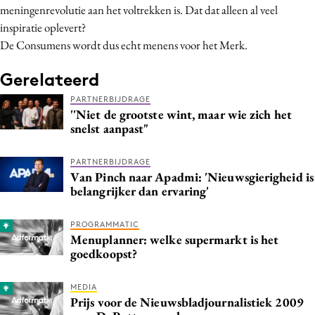
meningenrevolutie aan het voltrekken is. Dat dat alleen al veel
Media
inspiratie oplevert?
Merkstrategie
De Consumens wordt dus echt menens voor het Merk.
PR
Gerelateerd
Programmatic
Purpose Marketing
PARTNERBIJDRAGE
''Niet de grootste wint, maar wie zich het
Reputatie & crisis
snelst aanpast"
PARTNERBIJDRAGE
Van Pinch naar Apadmi: 'Nieuwsgierigheid is
belangrijker dan ervaring'
PROGRAMMATIC
Menuplanner: welke supermarkt is het
goedkoopst?
MEDIA
Prijs voor de Nieuwsbladjournalistiek 2009