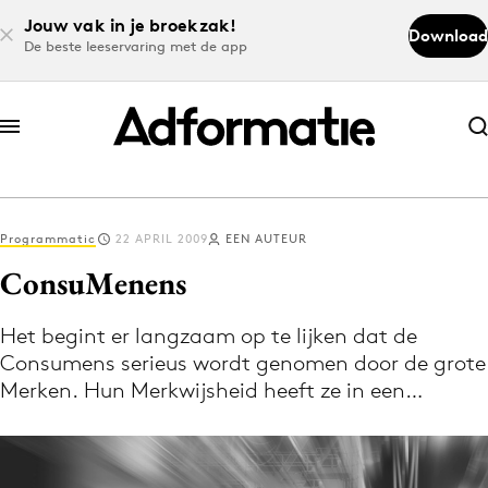
Jouw vak in je broekzak!
Download
De beste leeservaring met de app
Abonneer nu
Abonneer nu
Programmatic
22 APRIL 2009
EEN AUTEUR
Log in
ConsuMenens
Het begint er langzaam op te lijken dat de
Download de app
Consumens serieus wordt genomen door de grote
Volg het laatste nieuws via de Adformatie
Merken. Hun Merkwijsheid heeft ze in een…
Nieuws app