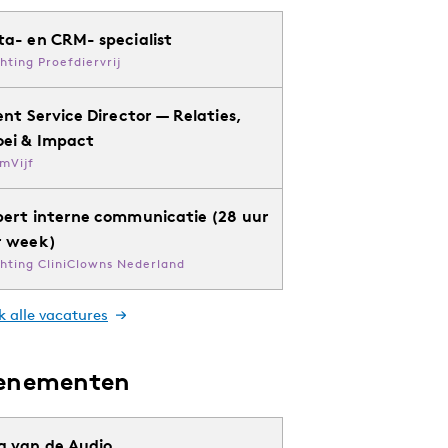
ta- en CRM- specialist
chting Proefdiervrij
ent Service Director — Relaties,
oei & Impact
mVijf
pert interne communicatie (28 uur
r week)
chting CliniClowns Nederland
k alle vacatures
enementen
g van de Audio