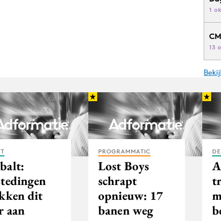
1 o
CM
13 
Beki
FT
PROGRAMMATIC
DE
balt:
Lost Boys
A
stedingen
schrapt
t
ekken dit
opnieuw: 17
m
r aan
banen weg
b