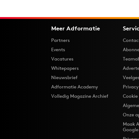
Meer Adformatie
Servi
Partners
Contac
Events
Abonne
Vacatures
Teama
Whitepapers
Advert
Nieuwsbrief
Veelge
Adformatie Academy
Privac
Volledig Magazine Archief
Cookie
Algeme
Onze a
Maak A
Google
Privacy