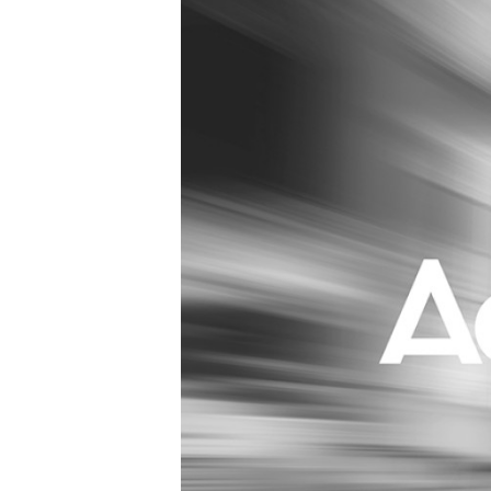
Carriere
Effectiviteit
Contentmarketing
Gedragsverand
Craft
Influencer mar
Customer Experience
Interne commu
Data & Insights
Martech