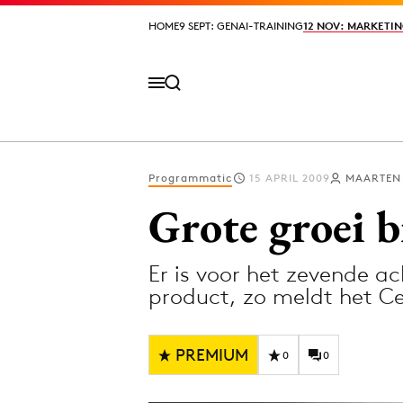
HOME
HOME
9 SEPT: GENAI-TRAINING
9 SEPT: GENAI-TRAINING
12 NOV: MARKETIN
12 NOV: MARKETIN
Programmatic
15 APRIL 2009
MAARTEN
Volg het laatste nieuws via de Adformatie N
Grote groei b
Er is voor het zevende a
Topics
product, zo meldt het C
Artificial Intelligence
Design
Bureaus
Digital transf
PREMIUM
0
0
Campagnes
Diversiteit