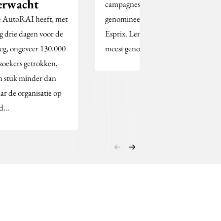
erwacht
campagnes
 AutoRAI heeft, met
genomineerd voor een
g drie dagen voor de
Esprix. Lemz is het
eg, ongeveer 130.000
meest genomineerd.
zoekers getrokken,
n stuk minder dan
ar de organisatie op
ad…