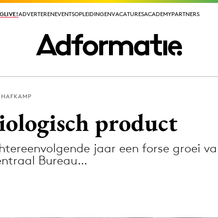
GLIVE!
GLIVE!
ADVERTEREN
ADVERTEREN
EVENTS
EVENTS
OPLEIDINGEN
OPLEIDINGEN
VACATURES
VACATURES
ACADEMY
ACADEMY
PARTNERS
PARTNERS
 HAFKAMP
ieuws app
iologisch product
chtereenvolgende jaar een forse groei va
entraal Bureau…
Media
ormation
Merkstrategie
PR