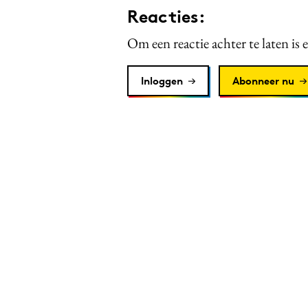
Reacties:
Om een reactie achter te laten is 
Inloggen
Abonneer nu