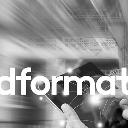
Programmatic
ering
Purpose Marketing
keting
Reputatie & crisis
nicatie