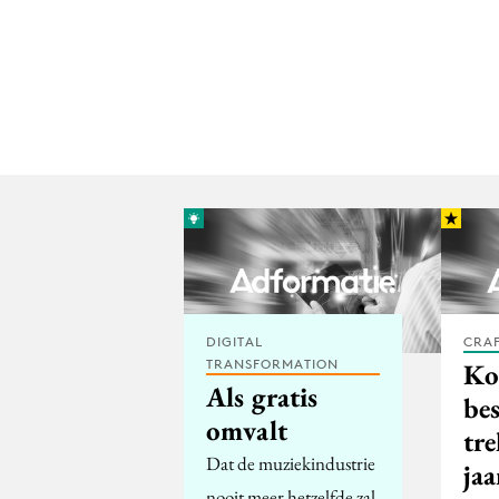
DIGITAL
CRA
TRANSFORMATION
Ko
Als gratis
be
omvalt
tr
Dat de muziekindustrie
jaa
nooit meer hetzelfde zal