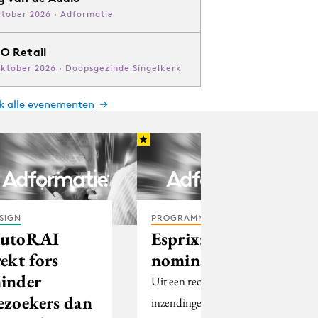
ktober 2026 · Adformatie
O Retail
oktober 2026 · Doopsgezinde Singelkerk
jk alle evenementen
SIGN
PROGRAMMATIC
utoRAI
Esprix: 39
rekt fors
nominaties
inder
Uit een recordaantal
ezoekers dan
inzendingen zijn 39