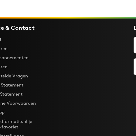
ce & Contact
t
ren
bonnementen
eren
stelde Vragen
y Statement
 Statement
ne Voorwaarden
pp
dformatie.nl je
-favoriet
instellingen