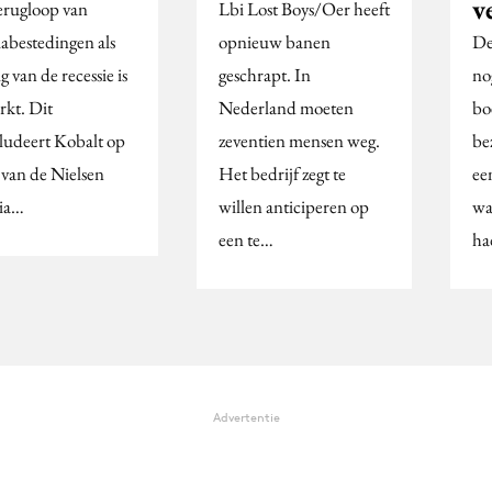
v
erugloop van
Lbi Lost Boys/Oer heeft
abestedingen als
opnieuw banen
De
g van de recessie is
geschrapt. In
no
rkt. Dit
Nederland moeten
bo
ludeert Kobalt op
zeventien mensen weg.
be
 van de Nielsen
Het bedrijf zegt te
ee
ia…
willen anticiperen op
wa
een te…
h
Advertentie