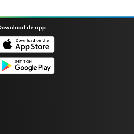
Download de
app