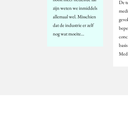
De t
zijn weten we inmiddels
medi
allemaal wel. Misschien
gevol
dat de industrie er zelf
bepe
nog wat moeite…
conc
basis
Med