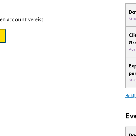
Da
een account vereist.
Sti
Cli
Gr
Vor
Ex
pe
Sti
Bekij
Ev
Da