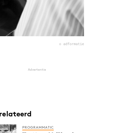
© adformatie
Advertentie
relateerd
PROGRAMMATIC