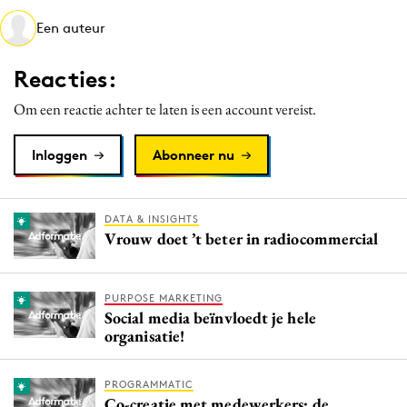
Media
Een auteur
Merkstrategie
Reacties:
PR
Programmatic
Om een reactie achter te laten is een account vereist.
Purpose Marketing
Inloggen
Abonneer nu
Reputatie & crisis
DATA & INSIGHTS
Vrouw doet ’t beter in radiocommercial
PURPOSE MARKETING
Social media beïnvloedt je hele
organisatie!
PROGRAMMATIC
Co-creatie met medewerkers: de