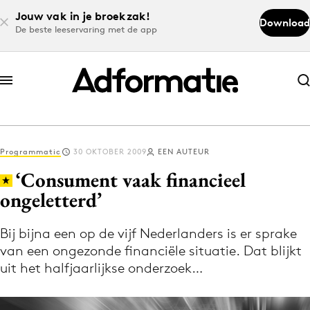
Jouw vak in je broekzak!
Download
De beste leeservaring met de app
Abonneer nu
Abonneer nu
Programmatic
30 OKTOBER 2009
EEN AUTEUR
Log in
‘Consument vaak financieel
ongeletterd’
Download de app
Volg het laatste nieuws via de Adformatie
Bij bijna een op de vijf Nederlanders is er sprake
van een ongezonde financiële situatie. Dat blijkt
Nieuws app
uit het halfjaarlijkse onderzoek…