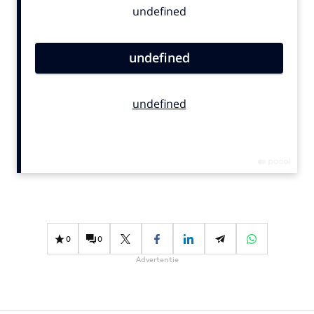
Bureaus
Campagnes
Carriere
Contentmarketing
Craft
Customer Experience
Data & Insights
Design
Digital transformation
Diversiteit
Effectiviteit
0
0
Gedragsverandering
Advertentie
Influencer marketing
Interne communicatie
Martech