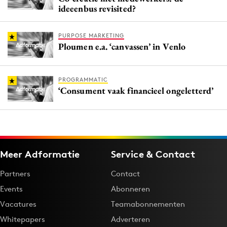
ideeenbus revisited?
PURPOSE MARKETING
Ploumen e.a. ‘canvassen’ in Venlo
PROGRAMMATIC
‘Consument vaak financieel ongeletterd’
Meer Adformatie
Service & Contact
Partners
Contact
Events
Abonneren
Vacatures
Teamabonnementen
Whitepapers
Adverteren