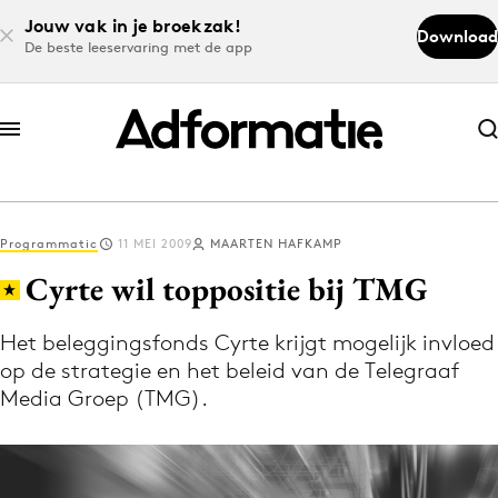
Jouw vak in je broekzak!
Download
De beste leeservaring met de app
Abonneer nu
Abonneer nu
Programmatic
11 MEI 2009
MAARTEN HAFKAMP
Log in
Cyrte wil toppositie bij TMG
Het beleggingsfonds Cyrte krijgt mogelijk invloed
Download de app
op de strategie en het beleid van de Telegraaf
Volg het laatste nieuws via de Adformatie
Media Groep (TMG).
Nieuws app