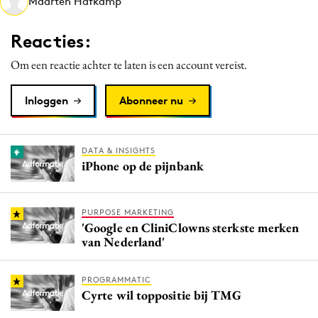
Maarten Hafkamp
Media
Merkstrategie
Reacties:
PR
Om een reactie achter te laten is een account vereist.
Programmatic
Purpose Marketing
Inloggen
Abonneer nu
Reputatie & crisis
DATA & INSIGHTS
iPhone op de pijnbank
PURPOSE MARKETING
'Google en CliniClowns sterkste merken
van Nederland'
PROGRAMMATIC
Cyrte wil toppositie bij TMG