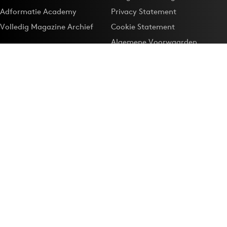
Adformatie Academy
Privacy Statement
Volledig Magazine Archief
Cookie Statement
Algemene Voorwaarden
Onze app
Maak Adformatie.nl je
Google-favoriet
Privacyinstellingen
Download de
Adformatie Nieuws App