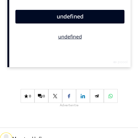
Bureaus
Campagnes
Carriere
Contentmarketing
Craft
Customer Experience
Data & Insights
Design
Digital transformation
Diversiteit
0
0
Effectiviteit
Advertentie
Gedragsverandering
Influencer marketing
Interne communicatie
Martech