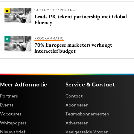
CUSTOMER EXPERIENCE
Leads PR tekent partnership met Global
Fluency
PROGRAMMATIC
70% Europese marketers verhoogt
interactief budget
Meer Adformatie
Service & Contact
Partners
Contact
Events
Abonneren
Vacatures
Teamabonnementen
Whitepapers
Adverteren
Nieuwsbrief
Veelgestelde Vragen