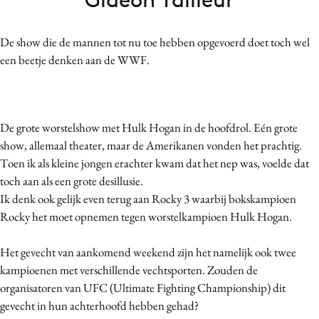
Bureaus
Campagnes
De show die de mannen tot nu toe hebben opgevoerd doet toch wel
Carriere
een beetje denken aan de WWF.
Contentmarketing
Craft
Customer Experience
De grote worstelshow met Hulk Hogan in de hoofdrol. Eén grote
Data & Insights
show, allemaal theater, maar de Amerikanen vonden het prachtig.
Toen ik als kleine jongen erachter kwam dat het nep was, voelde dat
Design
toch aan als een grote desillusie.
Digital transformation
Ik denk ook gelijk even terug aan Rocky 3 waarbij bokskampioen
Diversiteit
Rocky het moet opnemen tegen worstelkampioen Hulk Hogan.
Effectiviteit
Gedragsverandering
Het gevecht van aankomend weekend zijn het namelijk ook twee
kampioenen met verschillende vechtsporten. Zouden de
Influencer marketing
organisatoren van UFC (Ultimate Fighting Championship) dit
Interne communicatie
gevecht in hun achterhoofd hebben gehad?
Martech