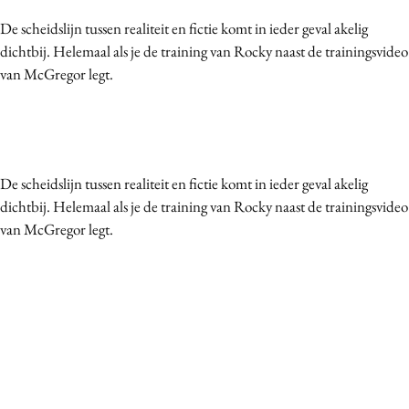
Media
De scheidslijn tussen realiteit en fictie komt in ieder geval akelig
Merkstrategie
dichtbij. Helemaal als je de training van Rocky naast de trainingsvideo
van McGregor legt.
PR
Programmatic
Purpose Marketing
Reputatie & crisis
De scheidslijn tussen realiteit en fictie komt in ieder geval akelig
dichtbij. Helemaal als je de training van Rocky naast de trainingsvideo
van McGregor legt.