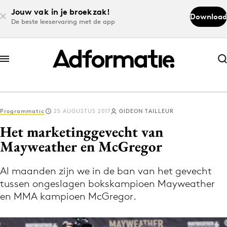
Jouw vak in je broekzak!
Download
De beste leeservaring met de app
Abonneer nu
Abonneer nu
Programmatic
25 AUGUSTUS 2017
GIDEON TAILLEUR
Log in
Het marketinggevecht van
Mayweather en McGregor
Download de app
Volg het laatste nieuws via de Adformatie
Al maanden zijn we in de ban van het gevecht
tussen ongeslagen bokskampioen Mayweather
Nieuws app
en MMA kampioen McGregor.