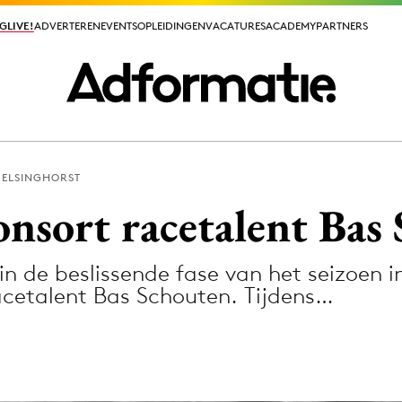
GLIVE!
GLIVE!
ADVERTEREN
ADVERTEREN
EVENTS
EVENTS
OPLEIDINGEN
OPLEIDINGEN
VACATURES
VACATURES
ACADEMY
ACADEMY
PARTNERS
PARTNERS
 ELSINGHORST
ieuws app
nsort racetalent Bas
 de beslissende fase van het seizoen i
cetalent Bas Schouten. Tijdens…
Media
ormation
Merkstrategie
PR