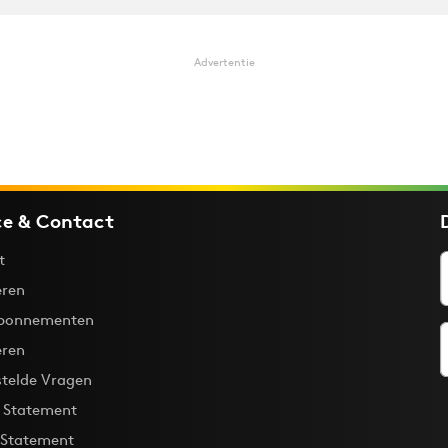
Advertentie
ce & Contact
t
ren
bonnementen
eren
stelde Vragen
y Statement
 Statement