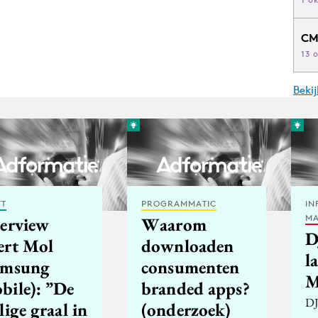
CM
13 
Beki
FT
PROGRAMMATIC
IN
MA
terview
Waarom
D
ert Mol
downloaden
l
amsung
consumenten
M
bile): ”De
branded apps?
DJ
lige graal in
(onderzoek)