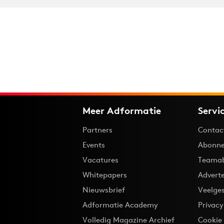
Meer Adformatie
Servi
Partners
Contac
Events
Abonne
Vacatures
Teama
Whitepapers
Advert
Nieuwsbrief
Veelge
Adformatie Academy
Privac
Volledig Magazine Archief
Cookie