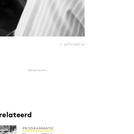
© adformatie
Advertentie
relateerd
PROGRAMMATIC