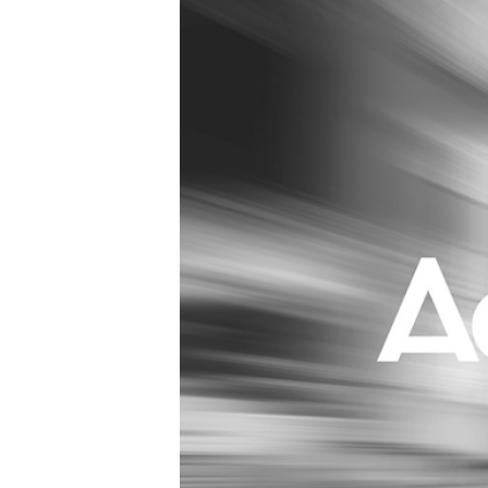
Carriere
Effectiviteit
Contentmarketing
Gedragsverand
Craft
Influencer mar
Customer Experience
Interne commu
Data & Insights
Martech