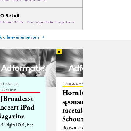
O Retail
oktober 2026 · Doopsgezinde Singelkerk
jk alle evenementen
FLUENCER
PROGRAMMATIC
RKETING
Hornbach
JBroadcast
sponsort
anceert iPad
racetalent Bas
agazine
Schouten
B Digital 001, het
Bouwmarkt Hornbach