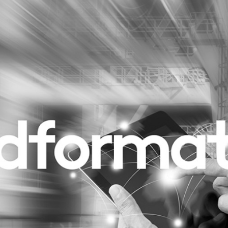
Programmatic
ering
Purpose Marketing
keting
Reputatie & crisis
nicatie