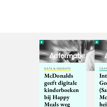
DATA & INSIGHTS
CRA
McDonalds
In
geeft digitale
Ge
kinderboeken
(S
bij Happy
Mo
Meals weg
hei