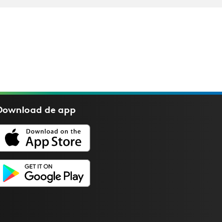
Download de
app