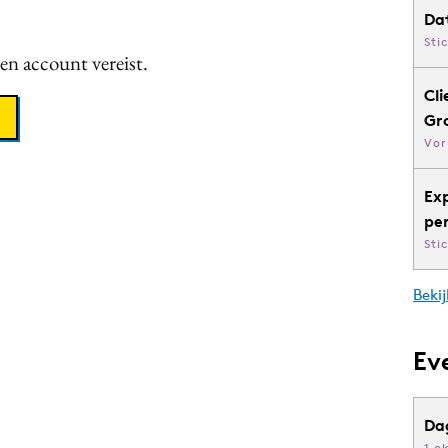
Da
Sti
een account vereist.
Cli
Gr
Vor
Ex
pe
Sti
Bekij
Ev
Da
1 o