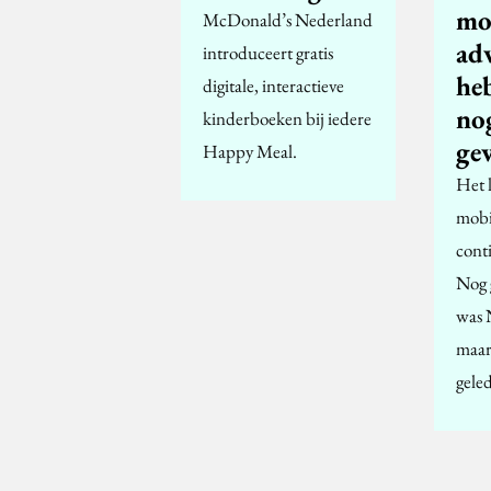
mo
McDonald’s Nederland
ad
introduceert gratis
he
digitale, interactieve
no
kinderboeken bij iedere
ge
Happy Meal.
Het 
mobie
cont
Nog 
was 
maar 
gele