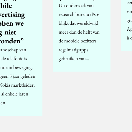
ee
bile
Uit onderzoek van
va
vertising
research bureau iPsos
gra
bben we
blijkt dat wereldwijd
Ap
g niet
meer dan de helft van
is
vonden”
de mobiele bezitters
landschap van
regelmatig apps
le telefonie is
gebruiken van…
inue in beweging.
geen 5 jaar geleden
Nokia marktleider,
al enkele jaren
den…