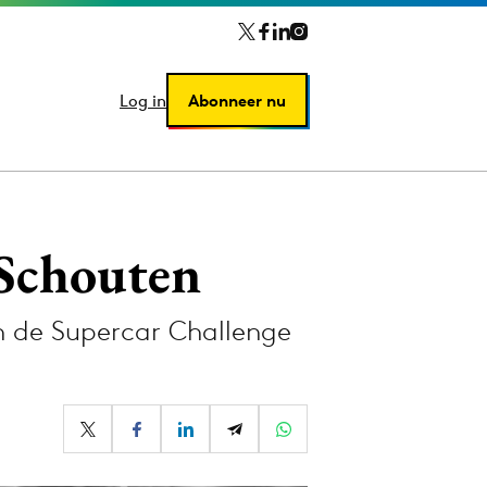
Log in
Log in
Abonneer nu
Abonneer nu
 Schouten
n de Supercar Challenge