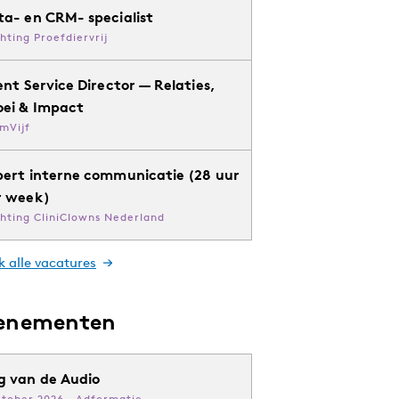
ta- en CRM- specialist
chting Proefdiervrij
ent Service Director — Relaties,
oei & Impact
mVijf
pert interne communicatie (28 uur
r week)
chting CliniClowns Nederland
k alle vacatures
enementen
g van de Audio
ktober 2026 · Adformatie