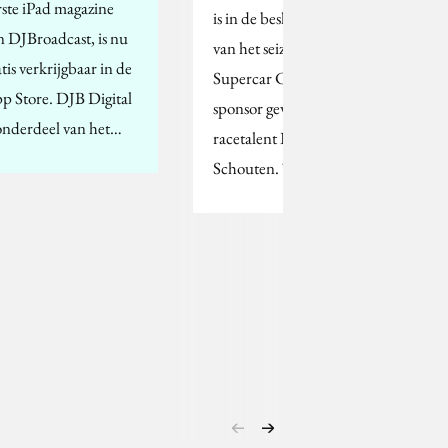
rste iPad magazine
is in de beslissende fase
n DJBroadcast, is nu
van het seizoen in de
tis verkrijgbaar in de
Supercar Challenge
p Store. DJB Digital
sponsor geworden van
 onderdeel van het…
racetalent Bas
Schouten. Tijdens…