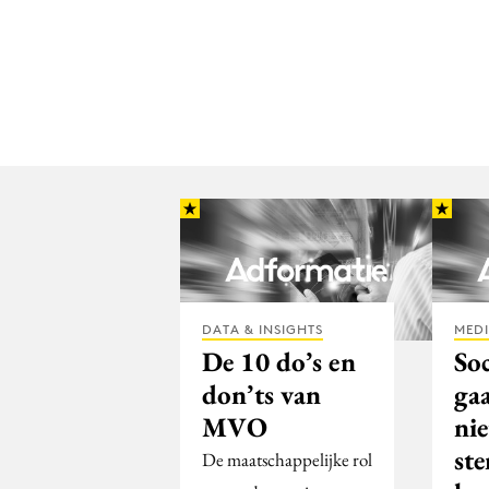
DATA & INSIGHTS
MED
De 10 do’s en
So
don’ts van
ga
MVO
nie
st
De maatschappelijke rol