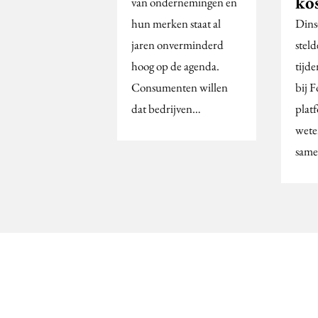
ko
van ondernemingen en
hun merken staat al
Dins
jaren onverminderd
stel
hoog op de agenda.
tijd
Consumenten willen
bij 
dat bedrijven…
plat
wete
same