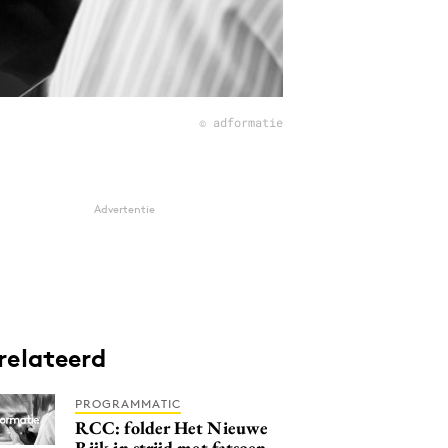
© adformatie
Advertentie
relateerd
PROGRAMMATIC
RCC: folder Het Nieuwe
Rijk in strijd met fatsoen