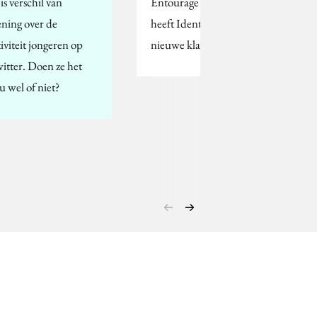
is verschil van
Entourage Amsterdam
ning over de
heeft Identity Games als
tiviteit jongeren op
nieuwe klant.
itter. Doen ze het
u wel of niet?