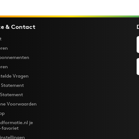
ce & Contact
t
ren
bonnementen
eren
stelde Vragen
y Statement
 Statement
ne Voorwaarden
pp
dformatie.nl je
-favoriet
instellingen