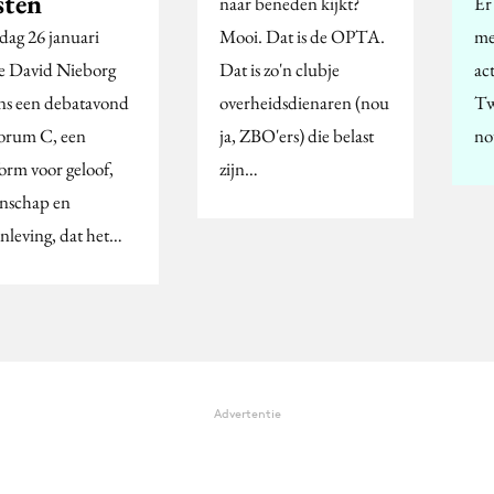
sten
naar beneden kijkt?
Er 
dag 26 januari
Mooi. Dat is de OPTA.
me
de David Nieborg
Dat is zo'n clubje
ac
ens een debatavond
overheidsdienaren (nou
Tw
Forum C, een
ja, ZBO'ers) die belast
no
form voor geloof,
zijn…
nschap en
nleving, dat het…
Advertentie