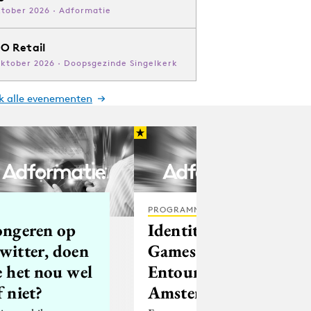
ktober 2026 · Adformatie
O Retail
oktober 2026 · Doopsgezinde Singelkerk
jk alle evenementen
PROGRAMMATIC
ongeren op
Identity
witter, doen
Games naar
e het nou wel
Entourage
f niet?
Amsterdam