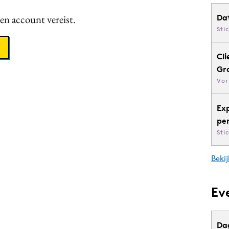
een account vereist.
Da
Sti
Cli
Gr
Vor
Ex
pe
Sti
Bekij
Ev
Da