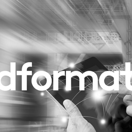
Programmatic
ering
Purpose Marketing
keting
Reputatie & crisis
nicatie