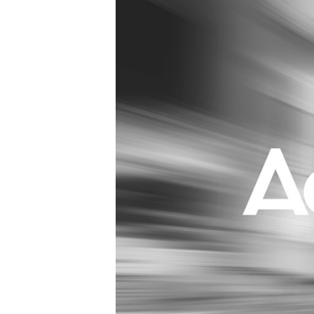
Carriere
Effectiviteit
Contentmarketing
Gedragsverand
Craft
Influencer mar
Customer Experience
Interne commu
Data & Insights
Martech