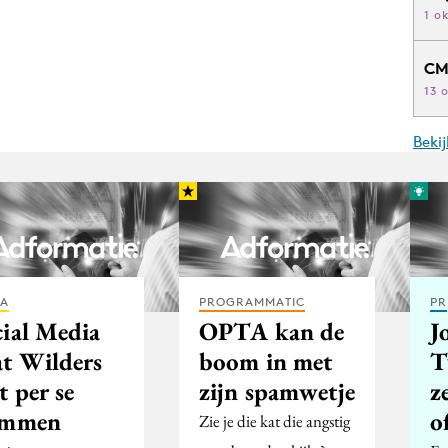
1 o
CM
13 
Beki
IA
PROGRAMMATIC
PR
cial Media
OPTA kan de
J
at Wilders
boom in met
T
t per se
zijn spamwetje
z
emmen
o
Zie je die kat die angstig