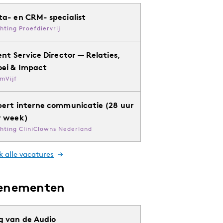
ta- en CRM- specialist
chting Proefdiervrij
ent Service Director — Relaties,
oei & Impact
mVijf
pert interne communicatie (28 uur
r week)
chting CliniClowns Nederland
k alle vacatures
enementen
g van de Audio