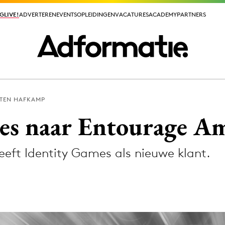
GLIVE!
GLIVE!
ADVERTEREN
ADVERTEREN
EVENTS
EVENTS
OPLEIDINGEN
OPLEIDINGEN
VACATURES
VACATURES
ACADEMY
ACADEMY
PARTNERS
PARTNERS
TEN HAFKAMP
ieuws app
es naar Entourage A
ft Identity Games als nieuwe klant.
Media
ormation
Merkstrategie
PR