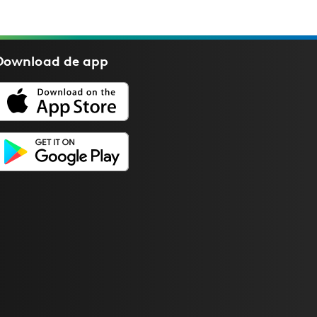
Download de
app