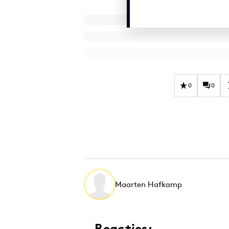
0
0
Maarten Hafkamp
Reacties: