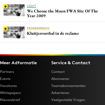
CRAFT
We Choose the Moon FWA Site Of The
Year 2009
PROGRAMMATIC
Kluitjesvoetbal in de reclame
Meer Adformatie
Service & Contact
Partners
Contact
Events
Abonneren
Vacatures
Teamabonnementen
Whitepapers
Adverteren
Nieuwsbrief
Veelgestelde Vragen