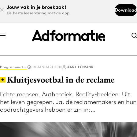
Jouw vak in je broekzak!
Download
De beste leeservaring met de app
Abonneer nu
Abonneer nu
Programmatic
18 JANUARI 2010
AART LENSINK
Log in
Kluitjesvoetbal in de reclame
Echte mensen. Authentiek. Reality-beelden. Uit
Download de app
het leven gegrepen. Ja, de reclamemakers en hun
Volg het laatste nieuws via de Adformatie
opdrachtgevers hebben er zin in:…
Nieuws app