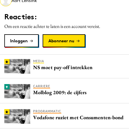
Aart Lensink
Media
Merkstrategie
Reacties:
PR
Om een reactie achter te laten is een account vereist.
Programmatic
Purpose Marketing
Inloggen
Abonneer nu
Reputatie & crisis
MEDIA
NS moet pay-off intrekken
CARRIERE
Molblog 2009: de cijfers
PROGRAMMATIC
Vodafone ruziet met Consumenten-bond