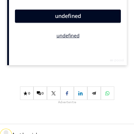
Bureaus
Campagnes
Carriere
Contentmarketing
Craft
Customer Experience
Data & Insights
Design
Digital transformation
Diversiteit
0
0
Effectiviteit
Advertentie
Gedragsverandering
Influencer marketing
Interne communicatie
Martech