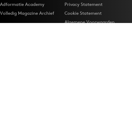
Adformatie Academy
Privacy Statement
Volledig Magazine Archief
Cookie Statement
Algemene Voorwaarden
Onze app
Maak Adformatie.nl je
Google-favoriet
Privacyinstellingen
Download de
Adformatie Nieuws App