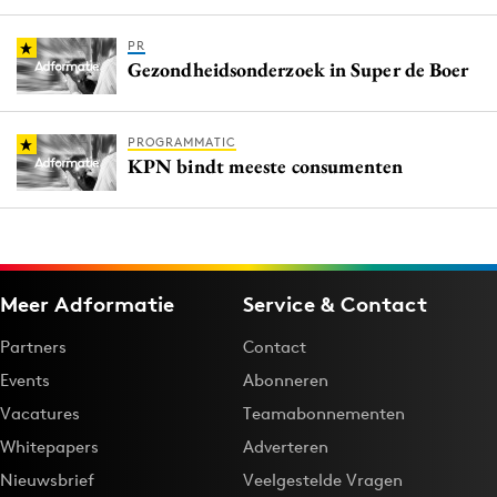
PR
Gezondheidsonderzoek in Super de Boer
PROGRAMMATIC
KPN bindt meeste consumenten
Meer Adformatie
Service & Contact
Partners
Contact
Events
Abonneren
Vacatures
Teamabonnementen
Whitepapers
Adverteren
Nieuwsbrief
Veelgestelde Vragen