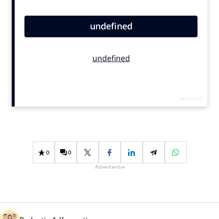
Bureaus
Campagnes
Carriere
Contentmarketing
Craft
Customer Experience
Data & Insights
Design
Digital transformation
Diversiteit
0
0
Effectiviteit
Advertentie
Gedragsverandering
Influencer marketing
Interne communicatie
Martech