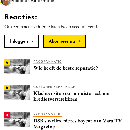
Redactie Adformatie
Media
Merkstrategie
Reacties:
PR
Om een reactie achter te laten is een account vereist.
Programmatic
Purpose Marketing
Inloggen
Abonneer nu
Reputatie & crisis
PROGRAMMATIC
Wie heeft de beste reputatie?
CUSTOMER EXPERIENCE
Klachtensite voor onjuiste reclame
kredietverstrekkers
PROGRAMMATIC
DSB's welles, nietes boycot van Vara TV
Magazine