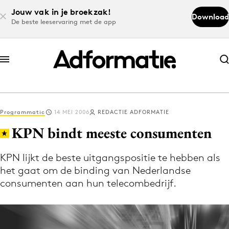
Jouw vak in je broekzak!
Download
De beste leeservaring met de app
Abonneer nu
Abonneer nu
Programmatic
14 MEI 2006
REDACTIE ADFORMATIE
Log in
KPN bindt meeste consumenten
KPN lijkt de beste uitgangspositie te hebben als
Download de app
het gaat om de binding van Nederlandse
Volg het laatste nieuws via de Adformatie
consumenten aan hun telecombedrijf.
Nieuws app