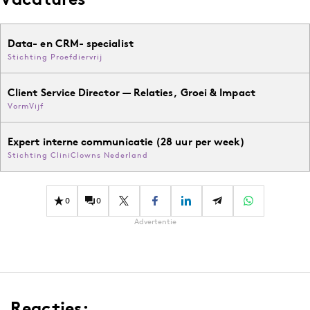
Data- en CRM- specialist
Stichting Proefdiervrij
Client Service Director — Relaties, Groei & Impact
VormVijf
Expert interne communicatie (28 uur per week)
Stichting CliniClowns Nederland
0
0
Advertentie
Reacties: