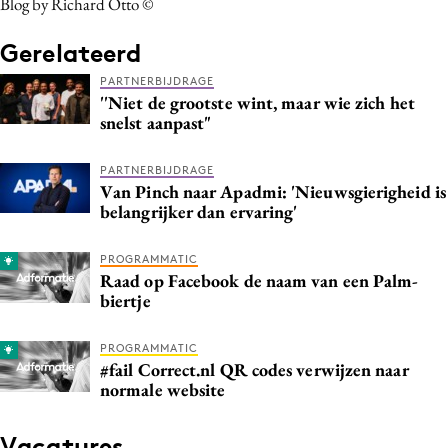
Blog by Richard Otto ©
Media
Gerelateerd
Merkstrategie
PR
PARTNERBIJDRAGE
''Niet de grootste wint, maar wie zich het
Programmatic
snelst aanpast"
Purpose Marketing
Reputatie & crisis
PARTNERBIJDRAGE
Van Pinch naar Apadmi: 'Nieuwsgierigheid is
belangrijker dan ervaring'
PROGRAMMATIC
Raad op Facebook de naam van een Palm-
biertje
PROGRAMMATIC
#fail Correct.nl QR codes verwijzen naar
normale website
Vacatures