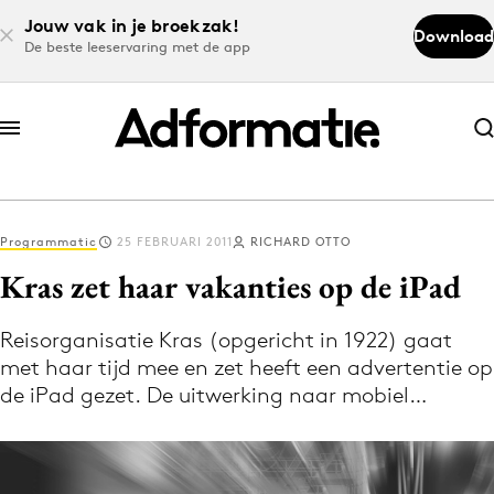
Jouw vak in je broekzak!
Download
De beste leeservaring met de app
Abonneer nu
Abonneer nu
Programmatic
25 FEBRUARI 2011
RICHARD OTTO
Log in
Kras zet haar vakanties op de iPad
Reisorganisatie Kras (opgericht in 1922) gaat
Download de app
met haar tijd mee en zet heeft een advertentie op
Volg het laatste nieuws via de Adformatie
de iPad gezet. De uitwerking naar mobiel…
Nieuws app