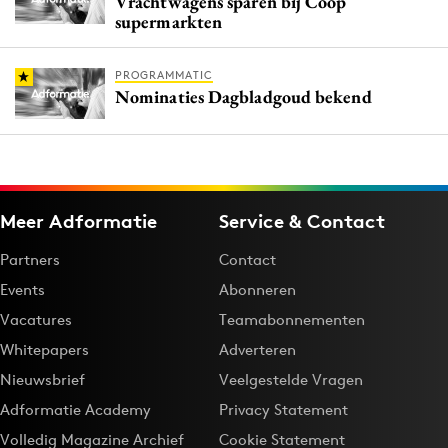
Vrachtwagens sparen bij Coop
supermarkten
PROGRAMMATIC
Nominaties Dagbladgoud bekend
Meer Adformatie
Service & Contact
Partners
Contact
Events
Abonneren
Vacatures
Teamabonnementen
Whitepapers
Adverteren
Nieuwsbrief
Veelgestelde Vragen
Adformatie Academy
Privacy Statement
Volledig Magazine Archief
Cookie Statement