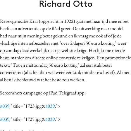
Richard Otto
Bureaus
Campagnes
Reisorganisatie Kras (opgericht in 1922) gaat met haar tijd mee en zet
Carriere
heeft een advertentie op de iPad gezet. De uitwerking naar mobiel
Contentmarketing
had naar mijn mening beter gekund en ik vraag me ook af of je de
Craft
vluchtige internetbezoeker met "over 2 dagen 50 euro korting" weer
Customer Experience
op zondag daadwerkelijk naar je website krijgt. Het lijkt me niet de
beste manier om directe online conversie te krijgen. Een promotionele
Data & Insights
tekst: "Tot en met zondag 50 euro korting" zal een stuk beter
Design
converteren (al is het dan wel weer een stuk minder exclusief). Al met
Digital transformation
al ben ik benieuwd wat het beste zou werken.
Diversiteit
Screenshots campagne op iPad Telegraaf app:
Effectiviteit
Gedragsverandering
#039
;" title="1723.jpg&
#039
;">
Influencer marketing
#039
;" title="1725.jpg&
#039
;">
Interne communicatie
Martech