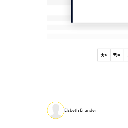
0
0
Elsbeth Eilander