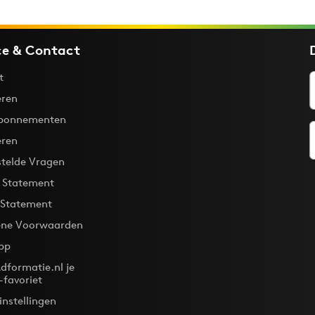
ce & Contact
t
ren
bonnementen
eren
stelde Vragen
y Statement
 Statement
ne Voorwaarden
pp
dformatie.nl je
-favoriet
instellingen