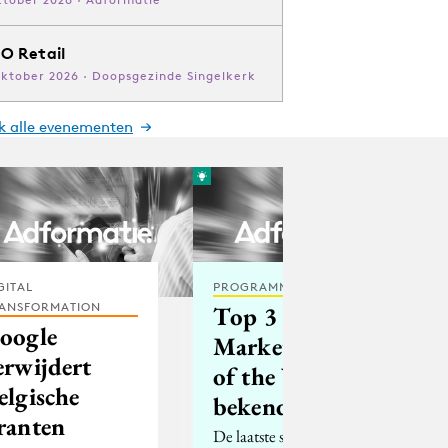
O Retail
oktober 2026 · Doopsgezinde Singelkerk
jk alle evenementen
GITAL
PROGRAMMATIC
ANSFORMATION
Top 3
oogle
Marketingtalent
erwijdert
of the Year
elgische
bekend
ranten
De laatste stemmen zijn