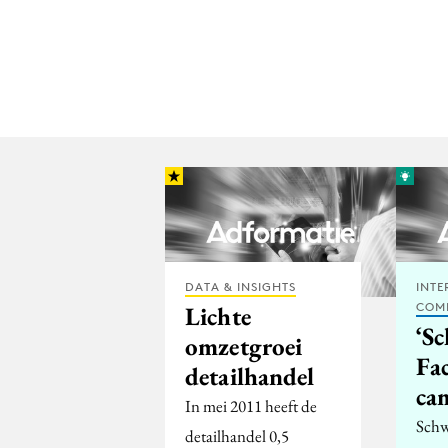
DATA & INSIGHTS
INTE
COM
Lichte
‘S
omzetgroei
Fa
detailhandel
ca
In mei 2011 heeft de
Sch
detailhandel 0,5