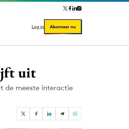
Log in
Log in
Abonneer nu
Abonneer nu
ft uit
t de meeste interactie