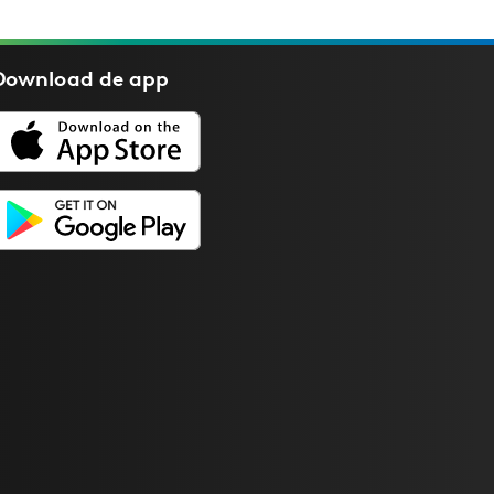
Download de
app