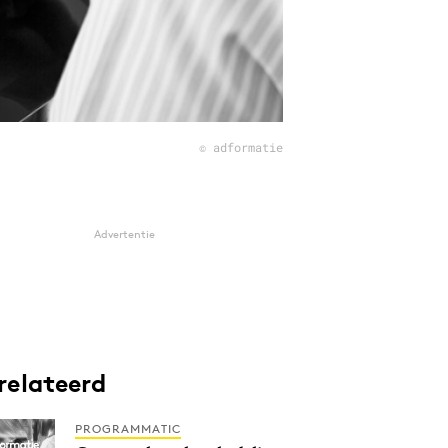
© adformatie
Advertentie
relateerd
PROGRAMMATIC