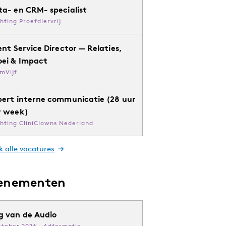
ta- en CRM- specialist
chting Proefdiervrij
ent Service Director — Relaties,
oei & Impact
mVijf
pert interne communicatie (28 uur
r week)
chting CliniClowns Nederland
k alle vacatures
enementen
g van de Audio
ktober 2026 · Adformatie