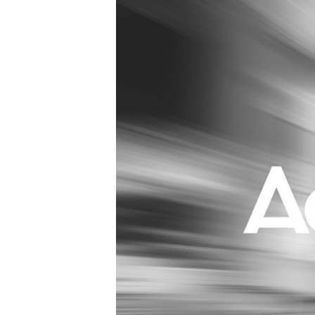
Carriere
Effectiviteit
Contentmarketing
Gedragsverand
Craft
Influencer mar
Customer Experience
Interne commu
Data & Insights
Martech