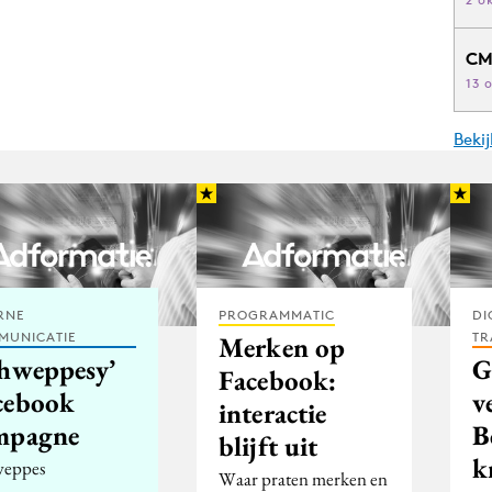
CM
13 
Beki
RNE
PROGRAMMATIC
DI
MUNICATIE
TR
Merken op
chweppesy’
G
Facebook:
cebook
v
interactie
mpagne
B
blijft uit
k
weppes
Waar praten merken en