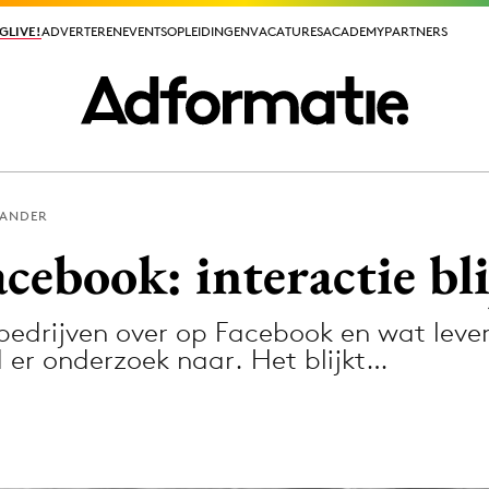
GLIVE!
GLIVE!
ADVERTEREN
ADVERTEREN
EVENTS
EVENTS
OPLEIDINGEN
OPLEIDINGEN
VACATURES
VACATURES
ACADEMY
ACADEMY
PARTNERS
PARTNERS
LANDER
ieuws app
ebook: interactie blij
edrijven over op Facebook en wat lever
 er onderzoek naar. Het blijkt…
Media
ormation
Merkstrategie
PR