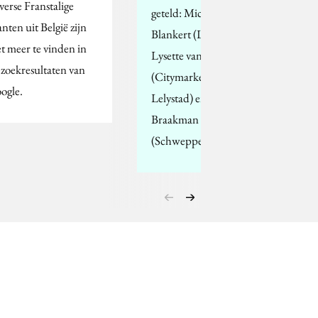
verse Franstalige
geteld: Michael
anten uit België zijn
Blankert (Lays Pepsico),
et meer te vinden in
Lysette van Kampen
 zoekresultaten van
(Citymarketing
ogle.
Lelystad) en Menno
Braakman
(Schweppes…