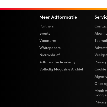
Meer Adformatie
Servi
Partners
Contac
Events
Abonne
Vacatures
Teama
Whitepapers
Advert
Nieuwsbrief
Veelge
Adformatie Academy
Privac
Volledig Magazine Archief
Cookie
Algeme
Onze a
Maak A
Google
Privacy