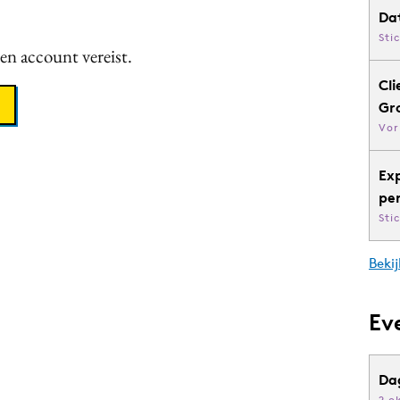
Da
Sti
een account vereist.
Cli
Gr
Vor
Ex
pe
Sti
Bekij
Ev
Da
2 o