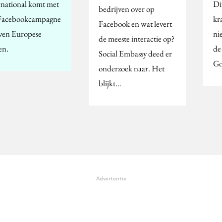
rnational komt met
Di
bedrijven over op
Facebookcampagne
kr
Facebook en wat levert
even Europese
ni
de meeste interactie op?
en.
de
Social Embassy deed er
Go
onderzoek naar. Het
blijkt…
Advertentie