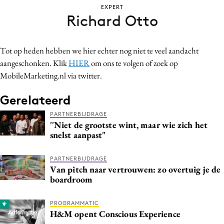
EXPERT
Bureaus
Richard Otto
Campagnes
Carriere
Tot op heden hebben we hier echter nog niet te veel aandacht
Contentmarketing
aangeschonken. Klik
HIER
om ons te volgen of zoek op
Craft
MobileMarketing.nl via twitter.
Customer Experience
Gerelateerd
Data & Insights
Design
PARTNERBIJDRAGE
''Niet de grootste wint, maar wie zich het
Digital transformation
snelst aanpast"
Diversiteit
Effectiviteit
PARTNERBIJDRAGE
Van pitch naar vertrouwen: zo overtuig je de
Gedragsverandering
boardroom
Influencer marketing
PROGRAMMATIC
Interne communicatie
H&M opent Conscious Experience
Martech