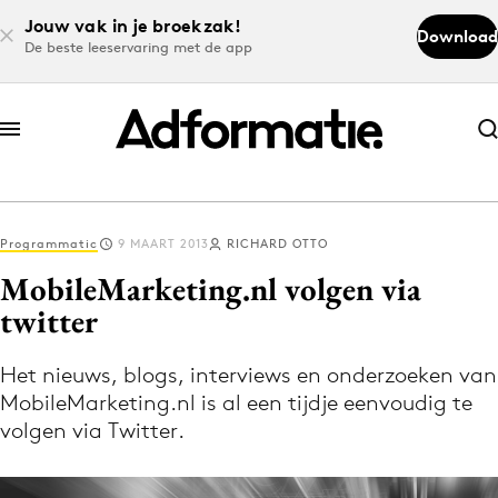
Jouw vak in je broekzak!
Download
De beste leeservaring met de app
Abonneer nu
Abonneer nu
Programmatic
9 MAART 2013
RICHARD OTTO
Log in
MobileMarketing.nl volgen via
twitter
Download de app
Volg het laatste nieuws via de Adformatie
Het nieuws, blogs, interviews en onderzoeken van
MobileMarketing.nl is al een tijdje eenvoudig te
Nieuws app
volgen via Twitter.