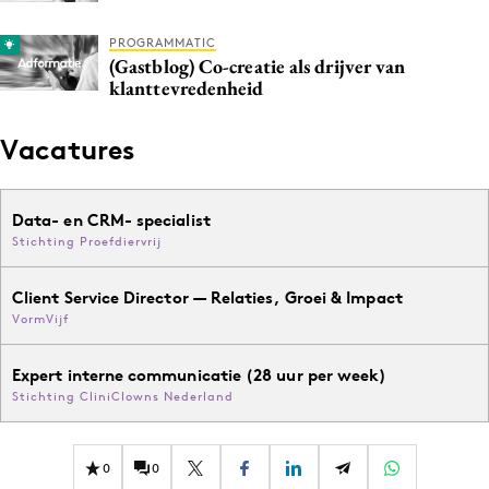
Media
PROGRAMMATIC
Merkstrategie
(Gastblog) Co-creatie als drijver van
klanttevredenheid
PR
Programmatic
Vacatures
Purpose Marketing
Reputatie & crisis
Data- en CRM- specialist
Stichting Proefdiervrij
Client Service Director — Relaties, Groei & Impact
VormVijf
Expert interne communicatie (28 uur per week)
Stichting CliniClowns Nederland
0
0