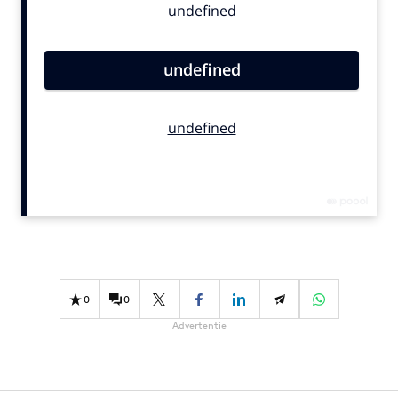
Bureaus
Campagnes
Carriere
Contentmarketing
Craft
Customer Experience
Data & Insights
Design
Digital transformation
Diversiteit
Effectiviteit
0
0
Gedragsverandering
Advertentie
Influencer marketing
Interne communicatie
Martech