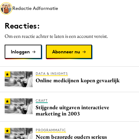
Media
Redactie Adformatie
Merkstrategie
Reacties:
PR
Programmatic
Om een reactie achter te laten is een account vereist.
Purpose Marketing
Inloggen
Abonneer nu
Reputatie & crisis
DATA & INSIGHTS
Online medicijnen kopen gevaarlijk
CRAFT
Stijgende uitgaven interactieve
marketing in 2003
PROGRAMMATIC
Neem bezorgde ouders serieus