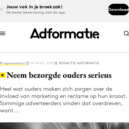
Jouw vak in je broekzak!
Download
De beste leeservaring met de app
Abonneer nu
Abonneer nu
Programmatic
14 APRIL 2003
REDACTIE ADFORMATIE
Log in
Neem bezorgde ouders serieus
Heel wat ouders maken zich zorgen over de
Download de app
invloed van marketing en reclame op hun kroost.
Volg het laatste nieuws via de Adformatie
Sommige adverteerders vinden dat overdreven,
Nieuws app
want…