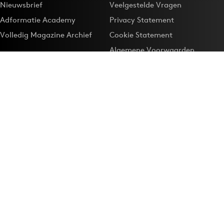
Nieuwsbrief
Veelgestelde Vragen
Adformatie Academy
Privacy Statement
Volledig Magazine Archief
Cookie Statement
Algemene Voorwaarden
Onze app
Maak Adformatie.nl je
Google-favoriet
Privacyinstellingen
Download de
Adformatie Nieuws App