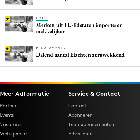
CRAFT
Merken uit EU-lidstaten importeren
makkelijker
PROGRAMMATIC
Dalend aantal klachten zorgwekkend
Meer Adformatie
Service & Contact
Partners
Contact
Events
Abonneren
Vacatures
Teamabonnementen
Whitepapers
Adverteren