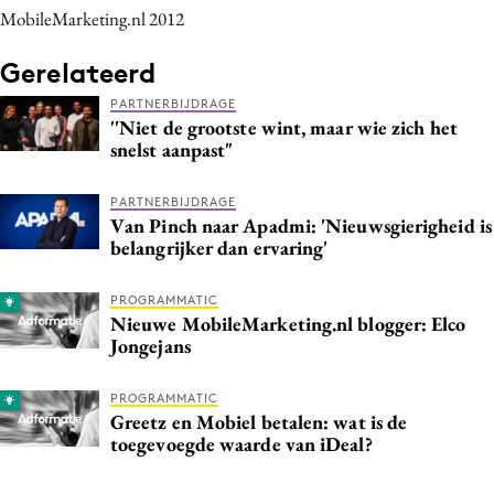
MobileMarketing.nl 2012
Media
Merkstrategie
Gerelateerd
PR
PARTNERBIJDRAGE
Programmatic
''Niet de grootste wint, maar wie zich het
snelst aanpast"
Purpose Marketing
Reputatie & crisis
PARTNERBIJDRAGE
Van Pinch naar Apadmi: 'Nieuwsgierigheid is
belangrijker dan ervaring'
PROGRAMMATIC
Nieuwe MobileMarketing.nl blogger: Elco
Jongejans
PROGRAMMATIC
Greetz en Mobiel betalen: wat is de
toegevoegde waarde van iDeal?