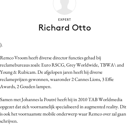
Bureaus
Campagnes
EXPERT
Carriere
Richard Otto
Contentmarketing
Craft
).
Customer Experience
Remco Vroom heeft diverse director functies gehad bij
Data & Insights
reclamebureaus zoals: Euro RSCG, Grey Worldwide, TBWA\ and
Design
Young & Rubicam. De afgelopen jaren heeft hij diverse
Digital transformation
reclameprijzen gewonnen, waaronder 2 Cannes Lions, 3 Effie
Diversiteit
Awards, 2 Gouden lampen.
Effectiviteit
Samen met Johannes la Poutré heeft hij in 2010 TAB Worldmedia
Gedragsverandering
opgezet dat zich voornamelijk specialiseerd in augmented reality. Dit
Influencer marketing
is ook het voornaamste mobile onderwerp waar Remco over zal gaan
Interne communicatie
schrijven.
Martech