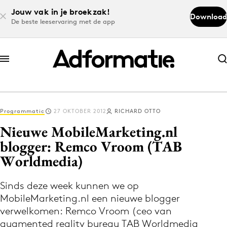
Jouw vak in je broekzak!
Download
De beste leeservaring met de app
Abonneer nu
Abonneer nu
Programmatic
27 OKTOBER 2012
RICHARD OTTO
Log in
Nieuwe MobileMarketing.nl
blogger: Remco Vroom (TAB
Worldmedia)
Download de app
Volg het laatste nieuws via de Adformatie
Sinds deze week kunnen we op
Nieuws app
MobileMarketing.nl een nieuwe blogger
verwelkomen: Remco Vroom (ceo van
augmented reality bureau TAB Worldmedia