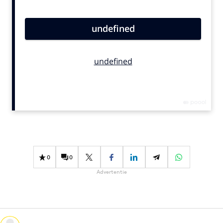
Bureaus
Campagnes
Carriere
Contentmarketing
Craft
Customer Experience
Data & Insights
Design
Digital transformation
Diversiteit
0
0
Effectiviteit
Advertentie
Gedragsverandering
Influencer marketing
Interne communicatie
Martech