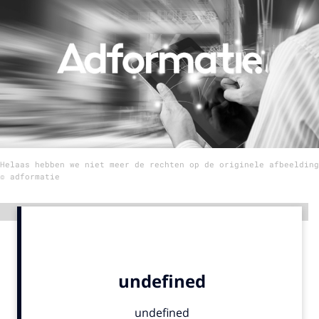
Menu
Home
9 sept: GenAI-training
12 nov: MarketingLive!
Adverteren
Helaas hebben we niet meer de rechten op de originele afbeelding
Events
© adformatie
Opleidingen
Vacatures
Advertentie
Academy
Partners
Topics
Artificial Intelligence