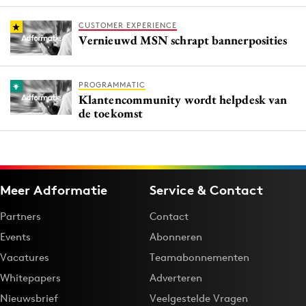
CUSTOMER EXPERIENCE
Vernieuwd MSN schrapt bannerposities
PROGRAMMATIC
Klantencommunity wordt helpdesk van
de toekomst
Meer Adformatie
Service & Contact
Partners
Contact
Events
Abonneren
Vacatures
Teamabonnementen
Whitepapers
Adverteren
Nieuwsbrief
Veelgestelde Vragen