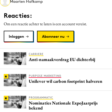
Maarten Hafkamp
Media
Merkstrategie
Reacties:
PR
Om een reactie achter te laten is een account vereist.
Programmatic
Purpose Marketing
Inloggen
Abonneer nu
Reputatie & crisis
CARRIERE
Anti-namaakverdrag EU dichterbij
PURPOSE MARKETING
Unilever wil carbon footprint halveren
PROGRAMMATIC
Nominaties Nationale ExpoJaarprijs
bekend