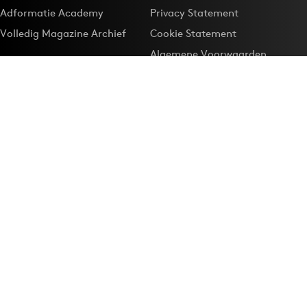
Adformatie Academy
Privacy Statement
Volledig Magazine Archief
Cookie Statement
Algemene Voorwaarden
Onze app
Maak Adformatie.nl je
Google-favoriet
Privacyinstellingen
Download de
Adformatie Nieuws App