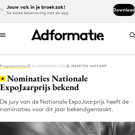
Jouw vak in je broekzak!
Download
De beste leeservaring met de app
Abonneer nu
Abonneer nu
Programmatic
25 NOVEMBER 2010
MAARTEN HAFKAMP
Log in
Nominaties Nationale
ExpoJaarprijs bekend
Download de app
Volg het laatste nieuws via de Adformatie
De jury van de Nationale ExpoJaarprijs heeft de
nominaties voor dit jaar bekendgemaakt.
Nieuws app