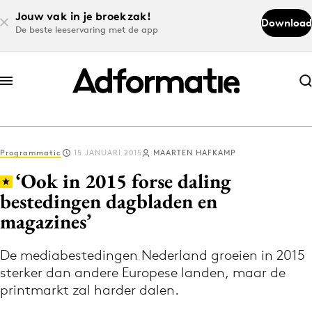
Jouw vak in je broekzak!
Download
De beste leeservaring met de app
Abonneer nu
Abonneer nu
Programmatic
15 JANUARI 2015
MAARTEN HAFKAMP
Log in
‘Ook in 2015 forse daling
bestedingen dagbladen en
magazines’
Download de app
Volg het laatste nieuws via de Adformatie
De mediabestedingen Nederland groeien in 2015
Nieuws app
sterker dan andere Europese landen, maar de
printmarkt zal harder dalen.