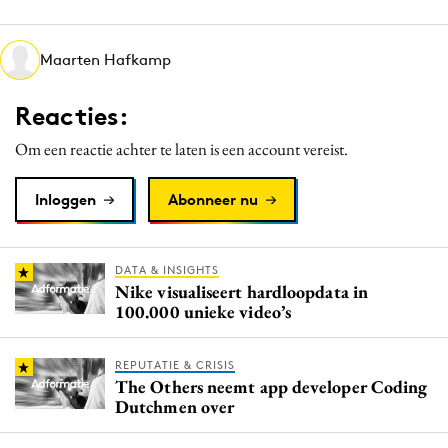
Media
Merkstrategie
Maarten Hafkamp
PR
Reacties:
Programmatic
Purpose Marketing
Om een reactie achter te laten is een account vereist.
Reputatie & crisis
Inloggen
Abonneer nu
DATA & INSIGHTS
Nike visualiseert hardloopdata in
100.000 unieke video’s
REPUTATIE & CRISIS
The Others neemt app developer Coding
Dutchmen over