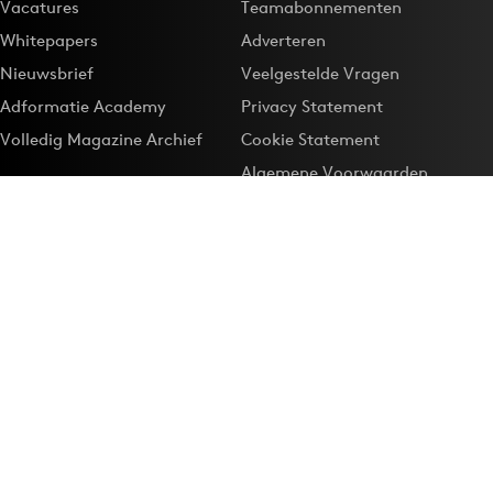
Vacatures
Teamabonnementen
Whitepapers
Adverteren
Nieuwsbrief
Veelgestelde Vragen
Adformatie Academy
Privacy Statement
Volledig Magazine Archief
Cookie Statement
Algemene Voorwaarden
Onze app
Maak Adformatie.nl je
Google-favoriet
Privacyinstellingen
Download de
Adformatie Nieuws App