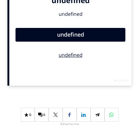
Bureaus
Campagnes
Carriere
Contentmarketing
Craft
Customer Experience
Data & Insights
Design
Digital transformation
Diversiteit
Effectiviteit
Gedragsverandering
0
0
Influencer marketing
Advertentie
Interne communicatie
Martech