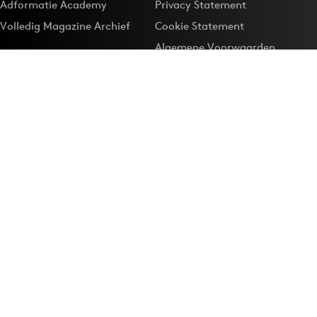
Adformatie Academy
Privacy Statement
Volledig Magazine Archief
Cookie Statement
Algemene Voorwaarden
Onze app
Maak Adformatie.nl je
Google-favoriet
Privacyinstellingen
Download de
Adformatie Nieuws App