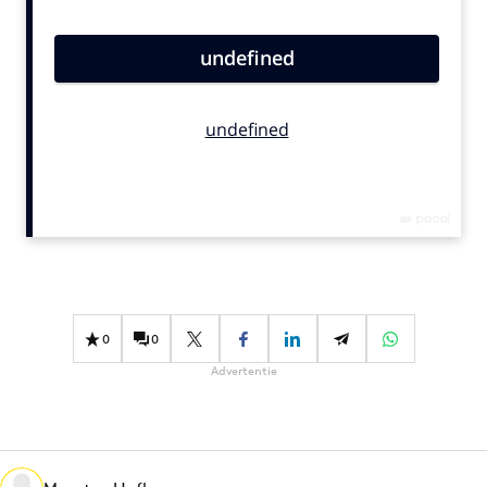
Bureaus
Campagnes
Carriere
Contentmarketing
Craft
Customer Experience
Data & Insights
Design
Digital transformation
Diversiteit
0
0
Effectiviteit
Advertentie
Gedragsverandering
Influencer marketing
Interne communicatie
Martech