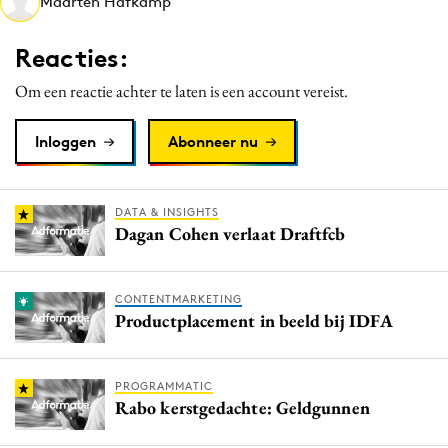
Maarten Hafkamp
Media
Merkstrategie
Reacties:
PR
Om een reactie achter te laten is een account vereist.
Programmatic
Purpose Marketing
Inloggen
Abonneer nu
Reputatie & crisis
DATA & INSIGHTS
Dagan Cohen verlaat Draftfcb
CONTENTMARKETING
Productplacement in beeld bij IDFA
PROGRAMMATIC
Rabo kerstgedachte: Geldgunnen