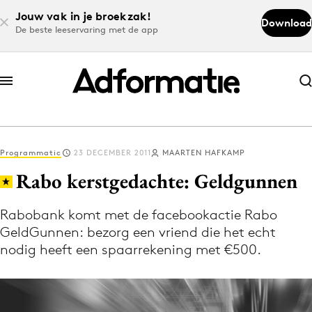
Jouw vak in je broekzak!
Download
De beste leeservaring met de app
Abonneer nu
Abonneer nu
Programmatic
23 DECEMBER 2011
MAARTEN HAFKAMP
Log in
Rabo kerstgedachte: Geldgunnen
Rabobank komt met de facebookactie Rabo
Download de app
GeldGunnen: bezorg een vriend die het echt
Volg het laatste nieuws via de Adformatie
nodig heeft een spaarrekening met €500.
Nieuws app