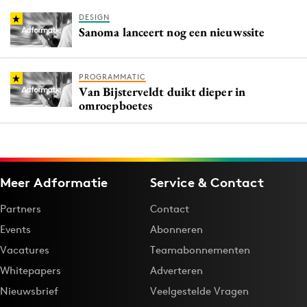
DESIGN
Sanoma lanceert nog een nieuwssite
PROGRAMMATIC
Van Bijsterveldt duikt dieper in
omroepboetes
Meer Adformatie
Service & Contact
Partners
Contact
Events
Abonneren
Vacatures
Teamabonnementen
Whitepapers
Adverteren
Nieuwsbrief
Veelgestelde Vragen