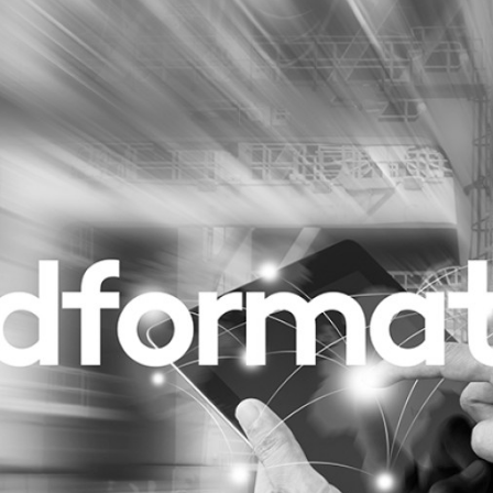
Programmatic
ering
Purpose Marketing
keting
Reputatie & crisis
nicatie