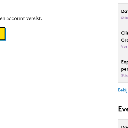
Da
een account vereist.
Sti
Cli
Gr
Vor
Ex
pe
Sti
Bekij
Ev
Da