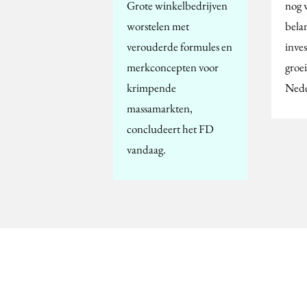
Grote winkelbedrijven
nog 
worstelen met
belan
verouderde formules en
inves
merkconcepten voor
groe
krimpende
Nede
massamarkten,
concludeert het FD
vandaag.