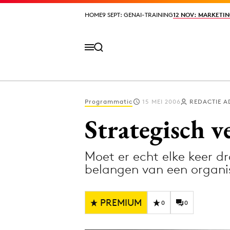
HOME
HOME
9 SEPT: GENAI-TRAINING
9 SEPT: GENAI-TRAINING
12 NOV: MARKETIN
12 NOV: MARKETIN
Programmatic
15 MEI 2006
REDACTIE A
Volg het laatste nieuws via de Adformatie N
Strategisch 
Moet er echt elke keer d
Topics
belangen van een organi
Artificial Intelligence
Design
Bureaus
Digital transf
PREMIUM
0
0
Campagnes
Diversiteit