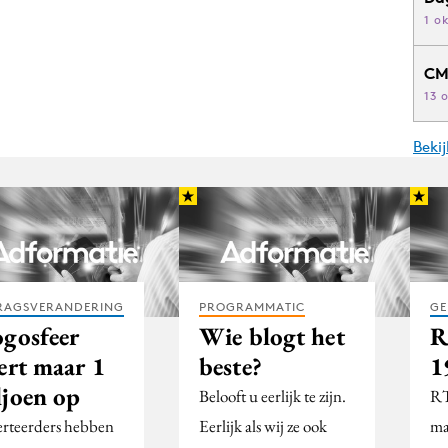
1 o
CM
13 
Beki
RAGSVERANDERING
PROGRAMMATIC
GE
ogosfeer
Wie blogt het
R
ert maar 1
beste?
1
ljoen op
Belooft u eerlijk te zijn.
RT
rteerders hebben
Eerlijk als wij ze ook
ma