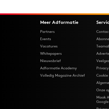
Meer Adformatie
Servi
Partners
Contac
Events
Abonne
Vacatures
Teama
Whitepapers
Advert
Nieuwsbrief
Veelge
Adformatie Academy
Privac
Volledig Magazine Archief
Cookie
Algeme
Onze a
Maak A
Google
Privacy