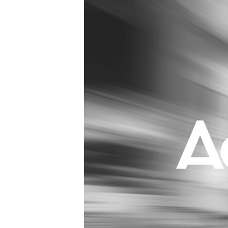
Carriere
Effectiviteit
Contentmarketing
Gedragsverand
Craft
Influencer mar
Customer Experience
Interne commu
Data & Insights
Martech