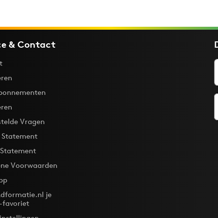
ce & Contact
t
ren
bonnementen
eren
stelde Vragen
y Statement
 Statement
ne Voorwaarden
pp
dformatie.nl je
-favoriet
instellingen