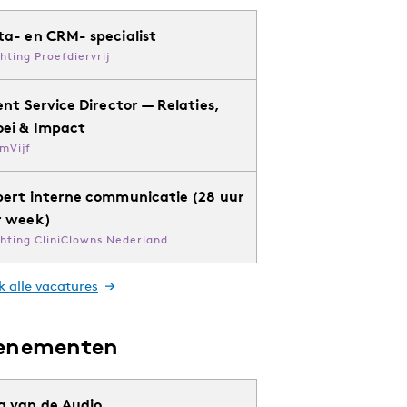
ta- en CRM- specialist
chting Proefdiervrij
ent Service Director — Relaties,
oei & Impact
mVijf
pert interne communicatie (28 uur
r week)
chting CliniClowns Nederland
k alle vacatures
enementen
g van de Audio