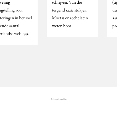
weinig
schrijven. Van die
(t
gstelling voor
tergend saaie stukjes.
uu
teringen in het snel
Moet u ons echt laten
aa
iende aantal
weten hoor.…
pr
rlandse weblogs.
Advertentie