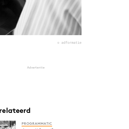
© adformatie
Advertentie
relateerd
PROGRAMMATIC