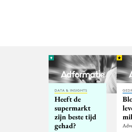
DATA & INSIGHTS
GED
Heeft de
Bl
supermarkt
lev
zijn beste tijd
mi
gehad?
Adve