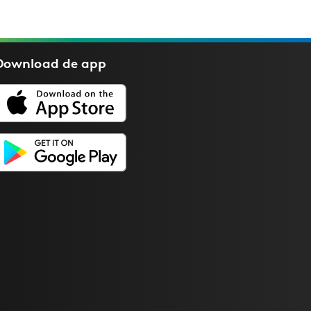
Download de
app