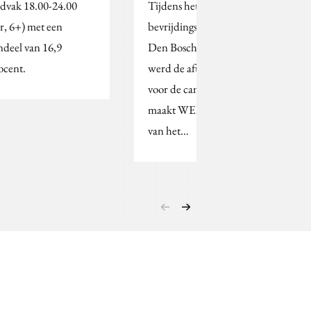
ijdvak 18.00-24.00
Tijdens het
r, 6+) met een
bevrijdingsfestival in
ndeel van 16,9
Den Bosch op 5 mei jl.
ocent.
werd de aftrap gegeven
voor de campagne ‘Geld
maakt WEL gelukkig’
van het…