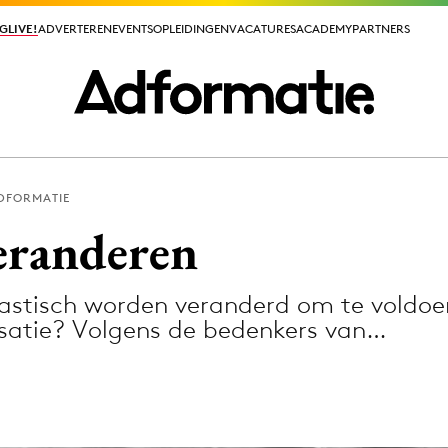
GLIVE!
GLIVE!
ADVERTEREN
ADVERTEREN
EVENTS
EVENTS
OPLEIDINGEN
OPLEIDINGEN
VACATURES
VACATURES
ACADEMY
ACADEMY
PARTNERS
PARTNERS
DFORMATIE
ieuws app
veranderen
rastisch worden veranderd om te voldoe
satie? Volgens de bedenkers van…
Media
ormation
Merkstrategie
PR