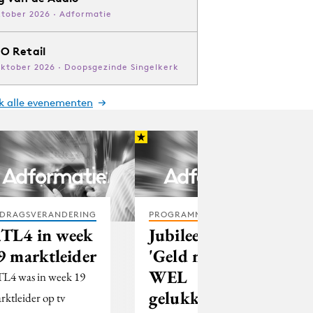
ktober 2026 · Adformatie
O Retail
oktober 2026 · Doopsgezinde Singelkerk
jk alle evenementen
DRAGSVERANDERING
PROGRAMMATIC
TL4 in week
Jubilee start
9 marktleider
'Geld maakt
WEL
L4 was in week 19
gelukkig'
rktleider op tv