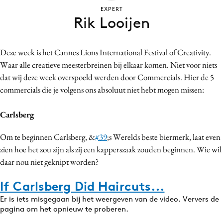
Bureaus
EXPERT
Rik Looijen
Campagnes
Carriere
Deze week is het Cannes Lions International Festival of Creativity.
Contentmarketing
Waar alle creatieve meesterbreinen bij elkaar komen. Niet voor niets
Craft
dat wij deze week overspoeld werden door Commercials. Hier de 5
Customer Experience
commercials die je volgens ons absoluut niet hebt mogen missen:
Data & Insights
Carlsberg
Design
Digital transformation
Om te beginnen Carlsberg, &
#39
;s Werelds beste biermerk, laat even
Diversiteit
zien hoe het zou zijn als zij een kapperszaak zouden beginnen. Wie wil
Effectiviteit
daar nou niet geknipt worden?
Gedragsverandering
If Carlsberg Did Haircuts...
Influencer marketing
Er is iets misgegaan bij het weergeven van de video. Ververs de
Interne communicatie
pagina om het opnieuw te proberen.
Martech