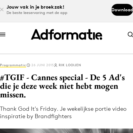
Jouw vak in je broekzak!
Download
De beste leeservaring met de app
Abonneer nu
Abonneer nu
Programmatic
26 JUNI 2015
RIK LOOIJEN
Log in
#TGIF - Cannes special - De 5 Ad's
die je deze week niet hebt mogen
missen.
Download de app
Volg het laatste nieuws via de Adformatie
Thank God It's Friday. Je wekelijkse portie video
Nieuws app
inspiratie by Brandfighters