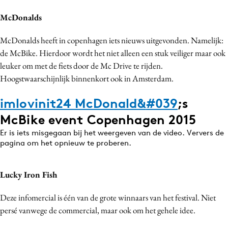
Media
McDonalds
Merkstrategie
McDonalds heeft in copenhagen iets nieuws uitgevonden. Namelijk:
PR
de McBike. Hierdoor wordt het niet alleen een stuk veiliger maar ook
Programmatic
leuker om met de fiets door de Mc Drive te rijden.
Purpose Marketing
Hoogstwaarschijnlijk binnenkort ook in Amsterdam.
Reputatie & crisis
imlovinit24 McDonald&
#039
;s
McBike event Copenhagen 2015
Er is iets misgegaan bij het weergeven van de video. Ververs de
pagina om het opnieuw te proberen.
Lucky Iron Fish
Deze infomercial is één van de grote winnaars van het festival. Niet
persé vanwege de commercial, maar ook om het gehele idee.