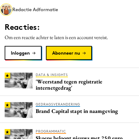
Media
Redactie Adformatie
Merkstrategie
Reacties:
PR
Programmatic
Om een reactie achter te laten is een account vereist.
Purpose Marketing
Inloggen
Abonneer nu
Reputatie & crisis
DATA & INSIGHTS
'Weerstand tegen registratie
internetgedrag'
GEDRAGSVERANDERING
Brand Capital stapt in naamgeving
PROGRAMMATIC
Skoeps beloont nieuws met 250 euro