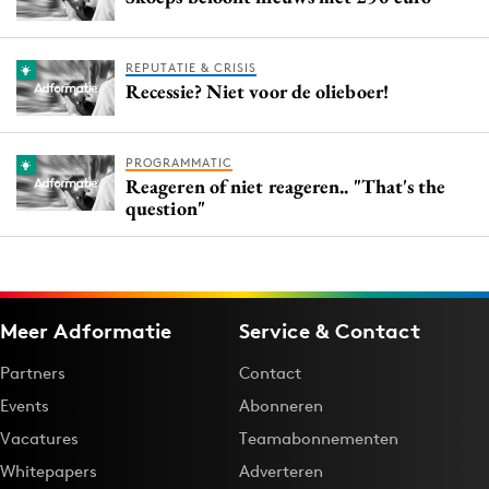
REPUTATIE & CRISIS
Recessie? Niet voor de olieboer!
PROGRAMMATIC
Reageren of niet reageren.. "That's the
question"
Meer Adformatie
Service & Contact
Partners
Contact
Events
Abonneren
Vacatures
Teamabonnementen
Whitepapers
Adverteren