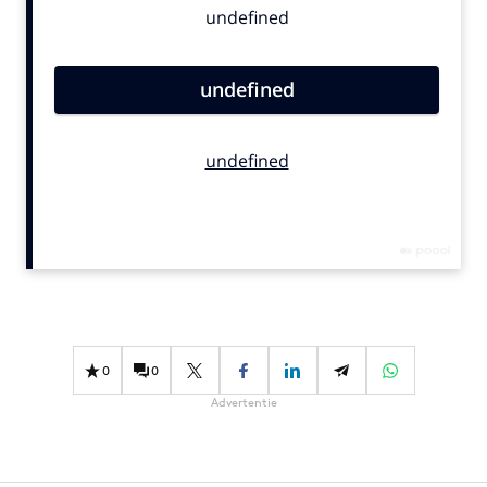
Bureaus
Campagnes
Carriere
Contentmarketing
Craft
Customer Experience
Data & Insights
Design
Digital transformation
Diversiteit
Effectiviteit
0
0
Gedragsverandering
Advertentie
Influencer marketing
Interne communicatie
Martech