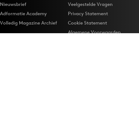
Nieuwsbrief
Veelgestelde Vragen
Adformatie Academy
Privacy Statement
Volledig Magazine Archief
Cookie Statement
Algemene Voorwaarden
Onze app
Maak Adformatie.nl je
Google-favoriet
Privacyinstellingen
Download de
Adformatie Nieuws App