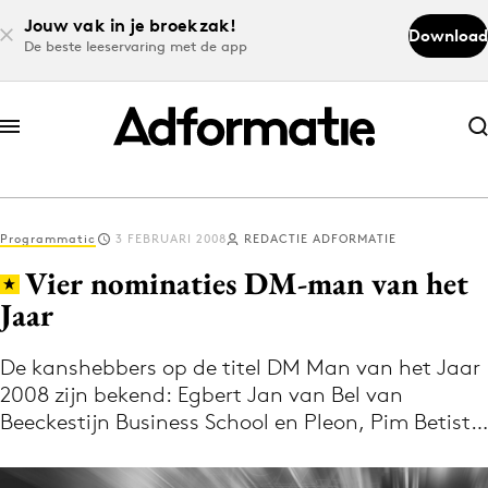
Jouw vak in je broekzak!
Download
De beste leeservaring met de app
Abonneer nu
Abonneer nu
Programmatic
3 FEBRUARI 2008
REDACTIE ADFORMATIE
Log in
Vier nominaties DM-man van het
Jaar
Download de app
Volg het laatste nieuws via de Adformatie
De kanshebbers op de titel DM Man van het Jaar
2008 zijn bekend: Egbert Jan van Bel van
Nieuws app
Beeckestijn Business School en Pleon, Pim Betist…