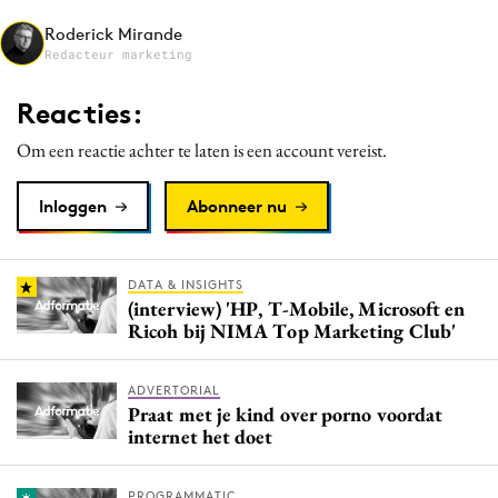
Media
Roderick Mirande
Redacteur marketing
Merkstrategie
PR
Reacties:
Programmatic
Om een reactie achter te laten is een account vereist.
Purpose Marketing
Reputatie & crisis
Inloggen
Abonneer nu
DATA & INSIGHTS
(interview) 'HP, T-Mobile, Microsoft en
Ricoh bij NIMA Top Marketing Club'
ADVERTORIAL
Praat met je kind over porno voordat
internet het doet
PROGRAMMATIC