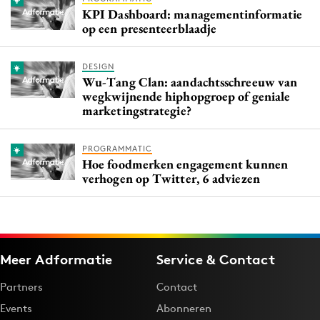
KPI Dashboard: managementinformatie
op een presenteerblaadje
DESIGN
Wu-Tang Clan: aandachtsschreeuw van
wegkwijnende hiphopgroep of geniale
marketingstrategie?
PROGRAMMATIC
Hoe foodmerken engagement kunnen
verhogen op Twitter, 6 adviezen
Meer Adformatie
Service & Contact
Partners
Contact
Events
Abonneren