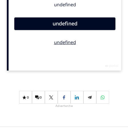
Bureaus
Campagnes
Carriere
Contentmarketing
Craft
Customer Experience
Data & Insights
Design
Digital transformation
Diversiteit
Effectiviteit
0
0
Gedragsverandering
Advertentie
Influencer marketing
Interne communicatie
Martech