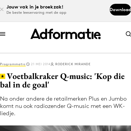
Jouw vak in je broekzak!
Download
De beste leeservaring met de app
Abonneer nu
Abonneer nu
Programmatic
21 MEI 2014
RODERICK MIRANDE
Log in
Voetbalkraker Q-music: 'Kop die
bal in de goal'
Download de app
Volg het laatste nieuws via de Adformatie
Na onder andere de retailmerken Plus en Jumbo
komt nu ook radiozender Q-music met een WK-
Nieuws app
liedje.