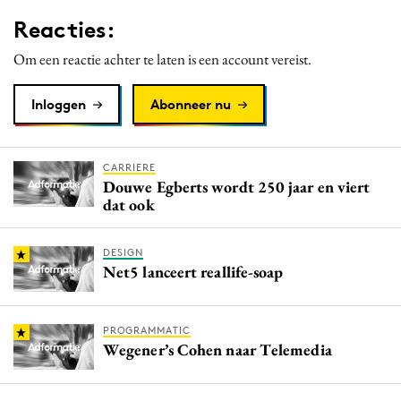
Media
Reacties:
Merkstrategie
Om een reactie achter te laten is een account vereist.
PR
Programmatic
Inloggen
Abonneer nu
Purpose Marketing
Reputatie & crisis
CARRIERE
Douwe Egberts wordt 250 jaar en viert
dat ook
DESIGN
Net5 lanceert reallife-soap
PROGRAMMATIC
Wegener’s Cohen naar Telemedia