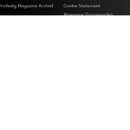
Volledig Magazine Archief
Cookie Statement
Algemene Voorwaarden
Onze app
Maak Adformatie.nl je
Google-favoriet
Privacyinstellingen
Download de
Adformatie Nieuws App