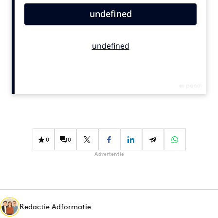
Bureaus
Campagnes
Carriere
Contentmarketing
Craft
Customer Experience
Data & Insights
Design
Digital transformation
0
0
Diversiteit
Advertentie
Effectiviteit
Gedragsverandering
Influencer marketing
Interne communicatie
Redactie Adformatie
Martech