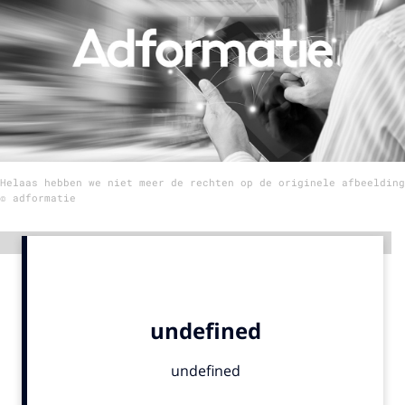
Menu
Home
9 sept: GenAI-training
12 nov: MarketingLive!
Helaas hebben we niet meer de rechten op de originele afbeelding
Adverteren
© adformatie
Events
Opleidingen
Advertentie
Vacatures
Academy
Partners
Topics
Artificial Intelligence