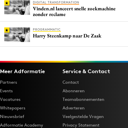
DIGITAL TRANSFORMATION
Vinden.nl lanceert snelle zoekmachine
zonder reclame
PROGRAMMATIC
Harry Steenkamp naar De Zaak
Meer Adformatie
Service & Contact
Partners
Contact
Events
Abonneren
Vacatures
Teamabonnementen
Whitepapers
Adverteren
Nieuwsbrief
Veelgestelde Vragen
Adformatie Academy
Privacy Statement