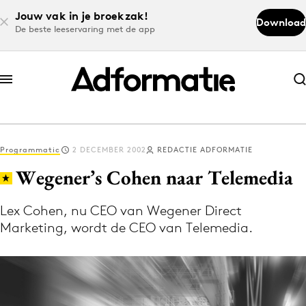
Jouw vak in je broekzak!
Download
De beste leeservaring met de app
Abonneer nu
Abonneer nu
Programmatic
2 DECEMBER 2002
REDACTIE ADFORMATIE
Log in
Wegener’s Cohen naar Telemedia
Lex Cohen, nu CEO van Wegener Direct
Download de app
Marketing, wordt de CEO van Telemedia.
Volg het laatste nieuws via de Adformatie
Nieuws app