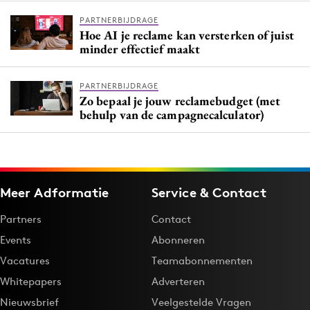
PARTNERBIJDRAGE
Hoe AI je reclame kan versterken of juist
minder effectief maakt
PARTNERBIJDRAGE
Zo bepaal je jouw reclamebudget (met
behulp van de campagnecalculator)
Meer Adformatie
Service & Contact
Partners
Contact
Events
Abonneren
Vacatures
Teamabonnementen
Whitepapers
Adverteren
Nieuwsbrief
Veelgestelde Vragen