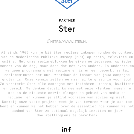
PARTNER
Menu
Ster
Home
HTTPS://WWW.STER.NL
9 sept: GenAI-training
Al sinds 1965 kun je bij Ster reclame inkopen rondom de content
12 nov: MarketingLive!
van de Nederlandse Publieke Omroep (NPO) op radio, televisie en
online. Met onze reclameblokken bereiken we iedereen, op ieder
Adverteren
moment van de dag, maar doen dat nét even anders. Zo onderbreken
we geen programma’s met reclame en is er een beperkt aantal
Events
reclameminuten per uur, waardoor de impact van jouw campagne
groter is. Onze kennis zetten we maar al te graag in voor jou!
Opleidingen
Zo versterkt Ster elke campagne met inzichten, kennis, kwaliteit
en bereik. We denken dagelijks mee met onze klanten, nemen je
Vacatures
mee in de nieuwste ontwikkelingen op gebied van media en
reclame, en kunnen je altijd voorzien van advies op maat.
Academy
Dankzij onze vaste prijzen weet je van tevoren waar je aan toe
bent en kunnen we het hebben over de essentie: hoe kunnen we het
Partners
aanbod van Ster zo optimaal mogelijk inzetten om jouw
doelstelling(en) te bereiken?
Topics
Artificial Intelligence