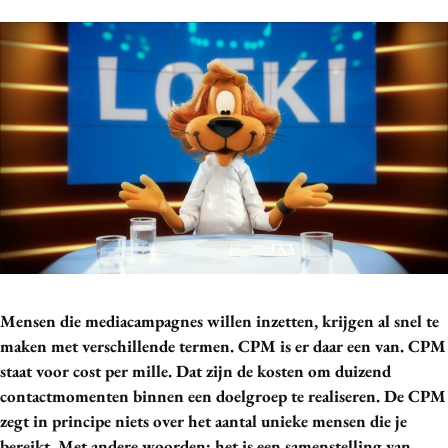
Bureaus
Campagnes
Carriere
Contentmarketing
Craft
Customer Experience
Data & Insights
Design
Digital transformation
Diversiteit
Effectiviteit
Mensen die mediacampagnes willen inzetten, krijgen al snel te
maken met verschillende termen. CPM is er daar een van. CPM
Gedragsverandering
staat voor cost per mille. Dat zijn de kosten om duizend
Influencer marketing
contactmomenten binnen een doelgroep te realiseren. De CPM
Interne communicatie
zegt in principe niets over het aantal unieke mensen die je
Martech
bereikt. Met andere woorden: het is een samenstelling van