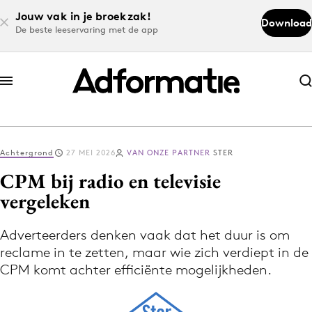
Jouw vak in je broekzak!
Download
De beste leeservaring met de app
Abonneer nu
Abonneer nu
Achtergrond
27 MEI 2026
VAN ONZE PARTNER
STER
Log in
CPM bij radio en televisie
vergeleken
Download de app
Volg het laatste nieuws via de Adformatie
Adverteerders denken vaak dat het duur is om
reclame in te zetten, maar wie zich verdiept in de
Nieuws app
CPM komt achter efficiënte mogelijkheden.