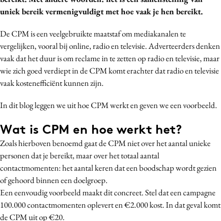
Media
uniek bereik vermenigvuldigt met hoe vaak je hen bereikt.
Merkstrategie
De CPM is een veelgebruikte maatstaf om mediakanalen te
PR
vergelijken, vooral bij online, radio en televisie. Adverteerders denken
Programmatic
vaak dat het duur is om reclame in te zetten op radio en televisie, maar
Purpose Marketing
wie zich goed verdiept in de CPM komt erachter dat radio en televisie
vaak kostenefficiënt kunnen zijn.
Reputatie & crisis
In dit blog leggen we uit hoe CPM werkt en geven we een voorbeeld.
Wat is CPM en hoe werkt het?
Zoals hierboven benoemd gaat de CPM niet over het aantal unieke
personen dat je bereikt, maar over het totaal aantal
contactmomenten: het aantal keren dat een boodschap wordt gezien
of gehoord binnen een doelgroep.
Een eenvoudig voorbeeld maakt dit concreet. Stel dat een campagne
100.000 contactmomenten oplevert en €2.000 kost. In dat geval komt
de CPM uit op €20.