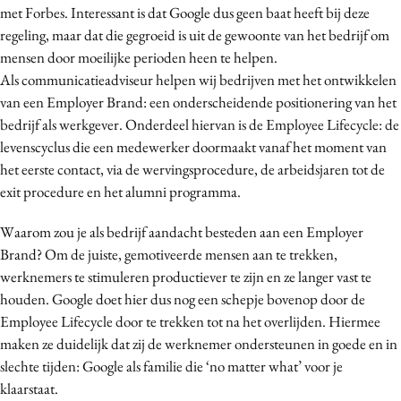
met Forbes. Interessant is dat Google dus geen baat heeft bij deze
Media
regeling, maar dat die gegroeid is uit de gewoonte van het bedrijf om
Merkstrategie
mensen door moeilijke perioden heen te helpen.
PR
Als communicatieadviseur helpen wij bedrijven met het ontwikkelen
Programmatic
van een Employer Brand: een onderscheidende positionering van het
bedrijf als werkgever. Onderdeel hiervan is de Employee Lifecycle: de
Purpose Marketing
levenscyclus die een medewerker doormaakt vanaf het moment van
Reputatie & crisis
het eerste contact, via de wervingsprocedure, de arbeidsjaren tot de
exit procedure en het alumni programma.
Waarom zou je als bedrijf aandacht besteden aan een Employer
Brand? Om de juiste, gemotiveerde mensen aan te trekken,
werknemers te stimuleren productiever te zijn en ze langer vast te
houden. Google doet hier dus nog een schepje bovenop door de
Employee Lifecycle door te trekken tot na het overlijden. Hiermee
maken ze duidelijk dat zij de werknemer ondersteunen in goede en in
slechte tijden: Google als familie die ‘no matter what’ voor je
klaarstaat.