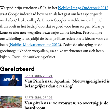
Werpt dit zijn vruchten af? Ja, in het
Nobiles Imago Onderzoek 2012
staat Google inderdaad bovenaan als het gaat om het aspect goede
werksfeer/ leuke collega’s. En een Googler vertelde me dat hij zich
thuis voelt in het bedrijf doordat ze goed voor hem zorgen. Maar je
komt er niet mee weg alleen extraatjes aan te bieden. Persoonlijke
ontwikkeling is nog altijd de belangrijkste reden om te kiezen voor een
baan (
Nobiles Motivatiemonitor 2012
). Zodra de uitdaging en de
groeimogelijkheden wegvallen, gaat elke werknemer om zich heen
kijken. Overlijdensuitkering of niet.
Gerelateerd
PARTNERBIJDRAGE
Van Pinch naar Apadmi: 'Nieuwsgierigheid is
belangrijker dan ervaring'
PARTNERBIJDRAGE
Van pitch naar vertrouwen: zo overtuig je de
boardroom