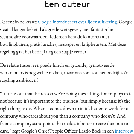
Een auteur
Bureaus
Campagnes
Recent in de krant:
Google introduceert overlijdensuitkering
. Google
Carriere
staat al langer bekend als goede werkgever, met fantastische
Contentmarketing
secundaire voorwaarden. Iedereen kent de kantoren met
Craft
bowlingbanen, gratis lunches, massages en knipbeurten. Met deze
Customer Experience
regeling gaat het bedrijf nog een stapje verder.
Data & Insights
De relatie tussen een goede lunch en gezonde, gemotiveerde
Design
werknemers is nog wel te maken, maar waarom zou het bedrijf zo’n
Digital transformation
regeling aanbieden?
Diversiteit
“It turns out that the reason we’re doing these things for employees is
Effectiviteit
not because it’s important to the business, but simply because it’s the
Gedragsverandering
right thing to do. When it comes down to it, it’s better to work for a
Influencer marketing
company who cares about you than a company who doesn’t. And
Interne communicatie
from a company standpoint, that makes it better to care than not to
care.” zegt Google’s Chief People Officer Laszlo Bock in een
interview
Martech