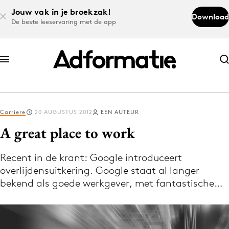
Jouw vak in je broekzak!
Download
De beste leeservaring met de app
Abonneer nu
Abonneer nu
Carriere
20 AUGUSTUS 2012
EEN AUTEUR
Log in
A great place to work
Recent in de krant: Google introduceert
Download de app
overlijdensuitkering. Google staat al langer
Volg het laatste nieuws via de Adformatie
bekend als goede werkgever, met fantastische…
Nieuws app