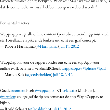
favoriete filmbeelden te bekijken. Wienke: “Maar wat we nu al zien, is
dat de content die we nu al hebben zeer gewaardeerd wordt.”
Een aantal reacties:
Wappzapp veegt alle online content (youtube, uitzendinggemist, rltxl
etc.) bij elkaar en pikt er de leukste uit, echt een gaaf concept.
— Robert Haringsma (
@Haringsma
)
juli 19, 2012
WappZapp is voor de zappers onder ons echt een top App voor
online tv. Ik ben nu al verslaafd!Check
wappzapp.tv
#iphone
#ipad
— Marten Kok (
@goedscheiden
)
juli 18, 2012
Goede
#content
heeft
#wappzapp
! RT
@ictcafe
: Mocht je je
#vervelen
: collega gaf de tip om eens naar de app WappZapp.tv te
kijken.
— Roald Schaart (
@Roaldinho
)
juli 18, 2012