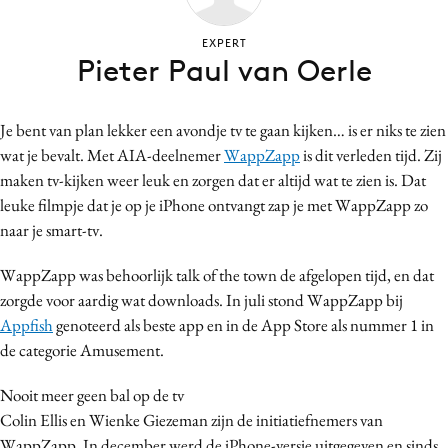
Bureaus
EXPERT
Campagnes
Pieter Paul van Oerle
Carriere
Contentmarketing
Je bent van plan lekker een avondje tv te gaan kijken… is er niks te zien
Craft
wat je bevalt. Met AIA-deelnemer
WappZapp
is dit verleden tijd. Zij
Customer Experience
maken tv-kijken weer leuk en zorgen dat er altijd wat te zien is. Dat
Data & Insights
leuke filmpje dat je op je iPhone ontvangt zap je met WappZapp zo
naar je smart-tv.
Design
Digital transformation
WappZapp was behoorlijk talk of the town de afgelopen tijd, en dat
Diversiteit
zorgde voor aardig wat downloads. In juli stond WappZapp bij
Effectiviteit
Appfish
genoteerd als beste app en in de App Store als nummer 1 in
de categorie Amusement.
Gedragsverandering
Influencer marketing
Nooit meer geen bal op de tv
Interne communicatie
Colin Ellis en Wienke Giezeman zijn de initiatiefnemers van
Martech
WappZapp. In december werd de iPhone-versie uitgegeven en sinds