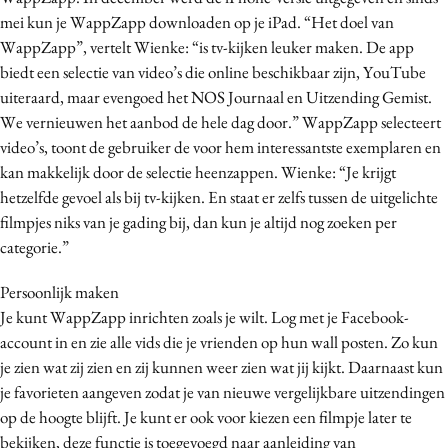
mei kun je WappZapp downloaden op je iPad. “Het doel van
Media
WappZapp”, vertelt Wienke: “is tv-kijken leuker maken. De app
Merkstrategie
biedt een selectie van video’s die online beschikbaar zijn, YouTube
PR
uiteraard, maar evengoed het NOS Journaal en Uitzending Gemist.
Programmatic
We vernieuwen het aanbod de hele dag door.” WappZapp selecteert
Purpose Marketing
video’s, toont de gebruiker de voor hem interessantste exemplaren en
kan makkelijk door de selectie heenzappen. Wienke: “Je krijgt
Reputatie & crisis
hetzelfde gevoel als bij tv-kijken. En staat er zelfs tussen de uitgelichte
filmpjes niks van je gading bij, dan kun je altijd nog zoeken per
categorie.”
Persoonlijk maken
Je kunt WappZapp inrichten zoals je wilt. Log met je Facebook-
account in en zie alle vids die je vrienden op hun wall posten. Zo kun
je zien wat zij zien en zij kunnen weer zien wat jij kijkt. Daarnaast kun
je favorieten aangeven zodat je van nieuwe vergelijkbare uitzendingen
op de hoogte blijft. Je kunt er ook voor kiezen een filmpje later te
bekijken, deze functie is toegevoegd naar aanleiding van