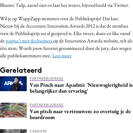
Blauwe Tulp, aarzel niet en laat het weten, bijvoorbeeld via Twitter.
Wil je op WappZapp stemmen voor de Publieksprijs? Dat kan.
Nieuw bij de Accenture Innovation Awards 2012 is dat de stembus
voor de Publieksprijs nu al geopend is. Elke tweet, share en like vanaf
de
pagina’s met deelnemers
op de Innovation Awards-website, telt als
één stem. Wordt jouw favoriet genomineerd door de jury, dan wegen
alle publieksstemmen mee.
Lees meer
Gerelateerd
PARTNERBIJDRAGE
Van Pinch naar Apadmi: 'Nieuwsgierigheid is
belangrijker dan ervaring'
PARTNERBIJDRAGE
Van pitch naar vertrouwen: zo overtuig je de
boardroom
CARRIERE