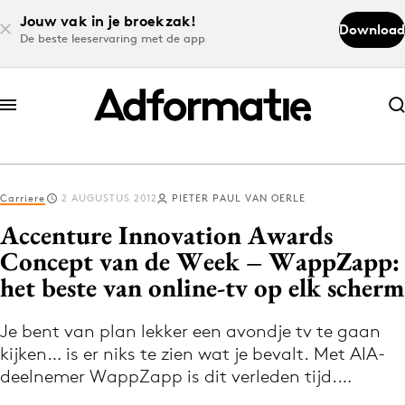
Jouw vak in je broekzak!
Download
De beste leeservaring met de app
Abonneer nu
Abonneer nu
Carriere
2 AUGUSTUS 2012
PIETER PAUL VAN OERLE
Log in
Accenture Innovation Awards
Concept van de Week – WappZapp:
het beste van online-tv op elk scherm
Download de app
Volg het laatste nieuws via de Adformatie
Je bent van plan lekker een avondje tv te gaan
Nieuws app
kijken… is er niks te zien wat je bevalt. Met AIA-
deelnemer WappZapp is dit verleden tijd.…