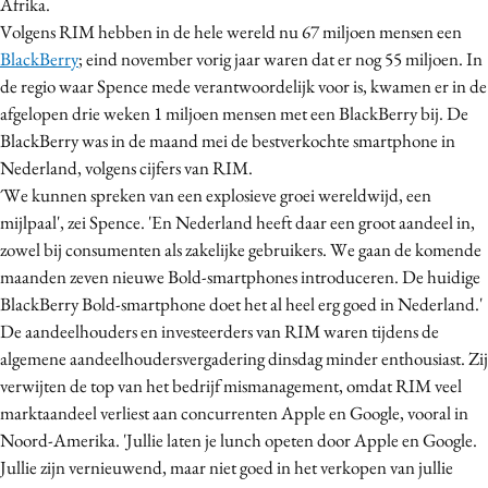
Afrika.
Bureaus
Volgens RIM hebben in de hele wereld nu 67 miljoen mensen een
Campagnes
BlackBerry
; eind november vorig jaar waren dat er nog 55 miljoen. In
de regio waar Spence mede verantwoordelijk voor is, kwamen er in de
Carriere
afgelopen drie weken 1 miljoen mensen met een BlackBerry bij. De
Contentmarketing
BlackBerry was in de maand mei de bestverkochte smartphone in
Craft
Nederland, volgens cijfers van RIM.
Customer Experience
´We kunnen spreken van een explosieve groei wereldwijd, een
Data & Insights
mijlpaal', zei Spence. 'En Nederland heeft daar een groot aandeel in,
zowel bij consumenten als zakelijke gebruikers. We gaan de komende
Design
maanden zeven nieuwe Bold-smartphones introduceren. De huidige
Digital transformation
BlackBerry Bold-smartphone doet het al heel erg goed in Nederland.'
Diversiteit
De aandeelhouders en investeerders van RIM waren tijdens de
Effectiviteit
algemene aandeelhoudersvergadering dinsdag minder enthousiast. Zij
Gedragsverandering
verwijten de top van het bedrijf mismanagement, omdat RIM veel
marktaandeel verliest aan concurrenten Apple en Google, vooral in
Influencer marketing
Noord-Amerika. 'Jullie laten je lunch opeten door Apple en Google.
Interne communicatie
Jullie zijn vernieuwend, maar niet goed in het verkopen van jullie
Martech