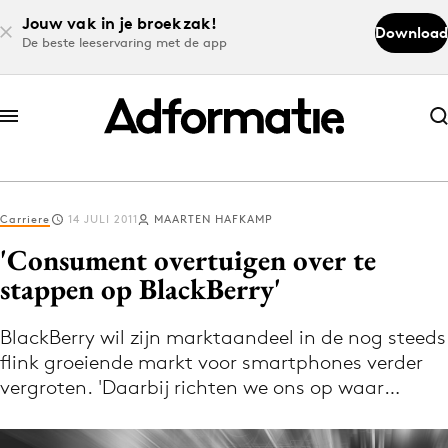
Jouw vak in je broekzak!
Download
De beste leeservaring met de app
Abonneer nu
Abonneer nu
Carriere
14 JULI 2011
MAARTEN HAFKAMP
Log in
'Consument overtuigen over te
stappen op BlackBerry'
Download de app
Volg het laatste nieuws via de Adformatie
BlackBerry wil zijn marktaandeel in de nog steeds
flink groeiende markt voor smartphones verder
Nieuws app
vergroten. 'Daarbij richten we ons op waar…