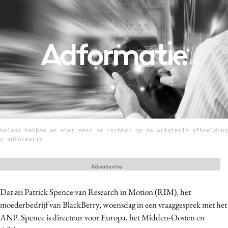
Menu
Home
9 sept: GenAI-training
12 nov: MarketingLive!
Adverteren
Events
Helaas hebben we niet meer de rechten op de originele afbeelding
Opleidingen
© adformatie
Vacatures
Academy
Advertentie
Partners
Dat zei Patrick Spence van Research in Motion (RIM), het
Topics
moederbedrijf van BlackBerry, woensdag in een vraaggesprek met het
ANP. Spence is directeur voor Europa, het Midden-Oosten en
Artificial Intelligence