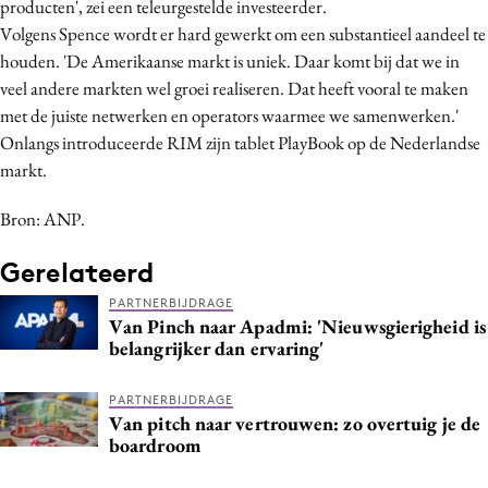
producten', zei een teleurgestelde investeerder.
Media
Volgens Spence wordt er hard gewerkt om een substantieel aandeel te
Merkstrategie
houden. 'De Amerikaanse markt is uniek. Daar komt bij dat we in
veel andere markten wel groei realiseren. Dat heeft vooral te maken
PR
met de juiste netwerken en operators waarmee we samenwerken.'
Programmatic
Onlangs introduceerde RIM zijn tablet PlayBook op de Nederlandse
Purpose Marketing
markt.
Reputatie & crisis
Bron: ANP.
Gerelateerd
PARTNERBIJDRAGE
Van Pinch naar Apadmi: 'Nieuwsgierigheid is
belangrijker dan ervaring'
PARTNERBIJDRAGE
Van pitch naar vertrouwen: zo overtuig je de
boardroom