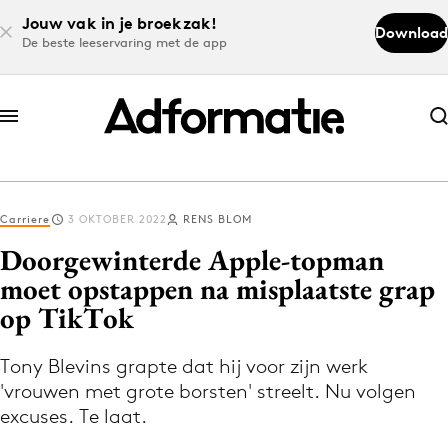
Jouw vak in je broekzak!
Download
De beste leeservaring met de app
Abonneer nu
Abonneer nu
Carriere
3 OKTOBER 2022
RENS BLOM
Log in
Doorgewinterde Apple-topman
moet opstappen na misplaatste grap
op TikTok
Download de app
Volg het laatste nieuws via de Adformatie
Tony Blevins grapte dat hij voor zijn werk
Nieuws app
'vrouwen met grote borsten' streelt. Nu volgen
excuses. Te laat.