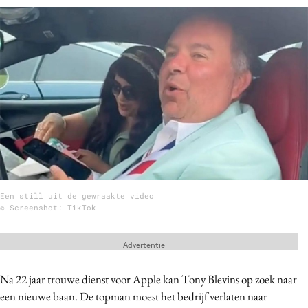
Menu
Home
9 sept: GenAI-training
12 nov: MarketingLive!
Adverteren
Events
Opleidingen
Een still uit de gewraakte video
Vacatures
© Screenshot: TikTok
Academy
Advertentie
Partners
Topics
Na 22 jaar trouwe dienst voor Apple kan Tony Blevins op zoek naar
een nieuwe baan. De topman moest het bedrijf verlaten naar
Artificial Intelligence