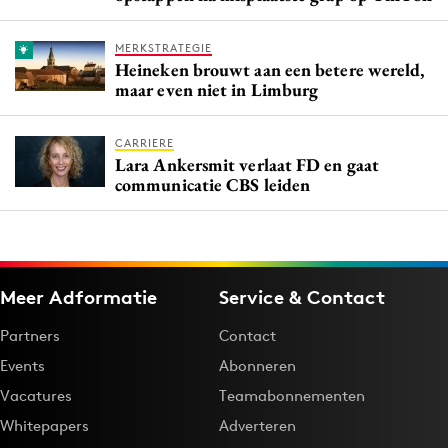
MERKSTRATEGIE
Heineken brouwt aan een betere wereld,
maar even niet in Limburg
CARRIERE
Lara Ankersmit verlaat FD en gaat
communicatie CBS leiden
Meer Adformatie
Service & Contact
Partners
Contact
Events
Abonneren
Vacatures
Teamabonnementen
Whitepapers
Adverteren