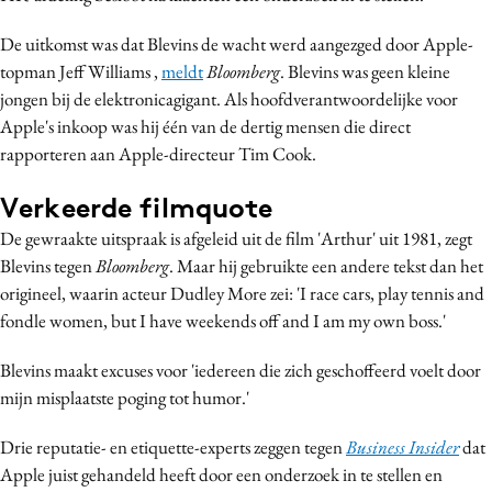
Media
De uitkomst was dat Blevins de wacht werd aangezged door Apple-
Merkstrategie
topman Jeff Williams ,
meldt
Bloomberg
. Blevins was geen kleine
PR
jongen bij de elektronicagigant. Als hoofdverantwoordelijke voor
Programmatic
Apple's inkoop was hij één van de dertig mensen die direct
rapporteren aan Apple-directeur Tim Cook.
Purpose Marketing
Reputatie & crisis
Verkeerde filmquote
De gewraakte uitspraak is afgeleid uit de film 'Arthur' uit 1981, zegt
Blevins tegen
Bloomberg
. Maar hij gebruikte een andere tekst dan het
origineel, waarin acteur Dudley More zei: 'I race cars, play tennis and
fondle women, but I have weekends off and I am my own boss.'
Blevins maakt excuses voor 'iedereen die zich geschoffeerd voelt door
mijn misplaatste poging tot humor.'
Drie reputatie- en etiquette-experts zeggen tegen
Business Insider
dat
Apple juist gehandeld heeft door een onderzoek in te stellen en