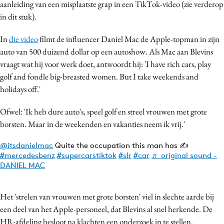
aanleiding van een misplaatste grap in een TikTok-video (zie verderop
Bureaus
in dit stuk).
Campagnes
In
die video
filmt de influencer Daniel Mac de Apple-topman in zijn
Carriere
auto van 500 duizend dollar op een autoshow. Als Mac aan Blevins
Contentmarketing
vraagt wat hij voor werk doet, antwoordt hij: 'I have rich cars, play
Craft
golf and fondle big-breasted women. But I take weekends and
Customer Experience
holidays off.'
Data & Insights
Ofwel: 'Ik heb dure auto's, speel golf en streel vrouwen met grote
Design
borsten. Maar in de weekenden en vakanties neem ik vrij.'
Digital transformation
Diversiteit
@itsdanielmac
Quite the occupation this man has ✍️
#mercedesbenz
#supercarstiktok
#slr
#car
♬ original sound -
Effectiviteit
DANIEL MAC
Gedragsverandering
Influencer marketing
Het 'strelen van vrouwen met grote borsten' viel in slechte aarde bij
Interne communicatie
een deel van het Apple-personeel, dat Blevins al snel herkende. De
Martech
HR-afdeling besloot na klachten een onderzoek in te stellen.