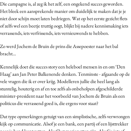
Die campagne is, al zeg ik het zelf, een ongekend succes geworden.
Media
Het bleek een aansprekende manier om duidelijk te maken dat je je
Merkstrategie
niet door schijn moet laten bedriegen. Wat op het eerste gezicht flets
PR
of zelfs wel een beetje truttig oogt, blijkt bij nadere kennismaking iets
Programmatic
verrassends, iets verfrissends, iets vernieuwends te hebben.
Purpose Marketing
Zo werd Jochem de Bruin de prins die Assepoester naar het bal
Reputatie & crisis
bracht…
Kennelijk doet die succes story een heleboel mensen in en om ‘Den
Haag’ aan Jan Peter Balkenende denken. Tenminste - afgaande op de
vele vragen die ik er over krijg. Modelleren jullie die heel lang als
stuntelig, houterig en af en toe zelfs als onbeholpen afgeschilderde
minister-president naar het voorbeeld van Jochem de Bruin als een
politicus die verrassend goed is, die ergens voor staat?
Dat type opmerkingen getuigt van een simplistische, zelfs verwrongen
kijk op communicatie. Alsof je een bank, een partij of een lijsttrekker
naar je hand kunt zetten. Alsof het marionetten zijn. Alsof je iets of