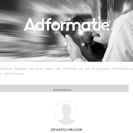
Menu
Home
9 sept: GenAI-training
12 nov: MarketingLive!
Adverteren
Helaas hebben we niet meer de rechten op de originele afbeelding
Events
© adformatie
Opleidingen
Vacatures
Advertentie
Academy
Partners
Topics
Artificial Intelligence
OPINIESCHRIJVER