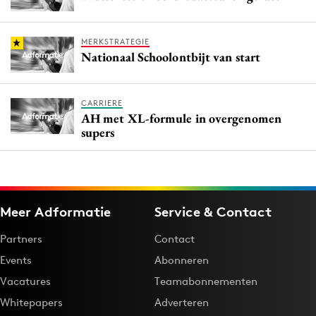
MERKSTRATEGIE
Nationaal Schoolontbijt van start
CARRIERE
AH met XL-formule in overgenomen
supers
Meer Adformatie
Service & Contact
Partners
Contact
Events
Abonneren
Vacatures
Teamabonnementen
Whitepapers
Adverteren