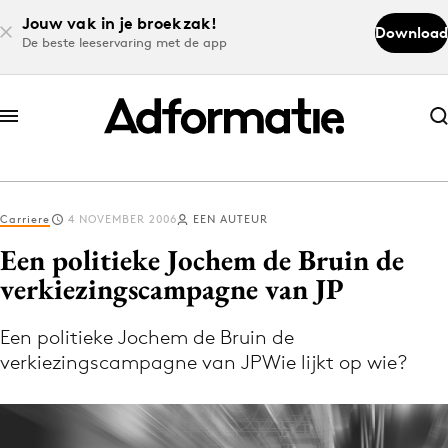
Jouw vak in je broekzak!
Download
De beste leeservaring met de app
Abonneer nu
Abonneer nu
Carriere
4 NOVEMBER 2006
EEN AUTEUR
Log in
Een politieke Jochem de Bruin de
verkiezingscampagne van JP
Download de app
Volg het laatste nieuws via de Adformatie
Een politieke Jochem de Bruin de
verkiezingscampagne van JPWie lijkt op wie?
Nieuws app