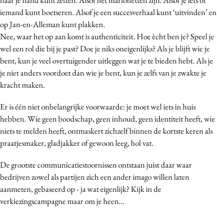
iemand kunt boetseren. Alsof je een succesverhaal kunt ‘uitvinden’ en
op Jan-en-Alleman kunt plakken.
Nee, waar het op aan komt is authenticiteit. Hoe ècht ben je? Speel je
wel een rol die bij je past? Doe je niks oneigenlijks? Als je blijft wie je
bent, kun je veel overtuigender uitleggen wat je te bieden hebt. Als je
je niet anders voordoet dan wie je bent, kun je zelfs van je zwakte je
kracht maken.
Er is één niet onbelangrijke voorwaarde: je moet wel iets in huis
hebben. Wie geen boodschap, geen inhoud, geen identiteit heeft, wie
niets te melden heeft, ontmaskert zichzelf binnen de kortste keren als
praatjesmaker, gladjakker of gewoon leeg, hol vat.
De grootste communicatiestoornissen ontstaan juist daar waar
bedrijven zowel als partijen zich een ander imago willen laten
aanmeten, gebaseerd op - ja wat eigenlijk? Kijk in de
verkiezingscampagne maar om je heen…