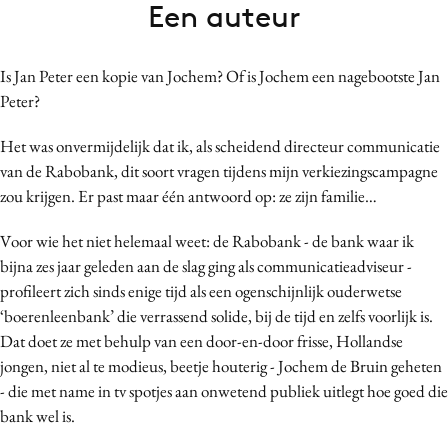
Een auteur
Bureaus
Campagnes
Is Jan Peter een kopie van Jochem? Of is Jochem een nagebootste Jan
Carriere
Peter?
Contentmarketing
Craft
Het was onvermijdelijk dat ik, als scheidend directeur communicatie
Customer Experience
van de Rabobank, dit soort vragen tijdens mijn verkiezingscampagne
zou krijgen. Er past maar één antwoord op: ze zijn familie…
Data & Insights
Design
Voor wie het niet helemaal weet: de Rabobank - de bank waar ik
Digital transformation
bijna zes jaar geleden aan de slag ging als communicatieadviseur -
Diversiteit
profileert zich sinds enige tijd als een ogenschijnlijk ouderwetse
‘boerenleenbank’ die verrassend solide, bij de tijd en zelfs voorlijk is.
Effectiviteit
Dat doet ze met behulp van een door-en-door frisse, Hollandse
Gedragsverandering
jongen, niet al te modieus, beetje houterig - Jochem de Bruin geheten
Influencer marketing
- die met name in tv spotjes aan onwetend publiek uitlegt hoe goed die
Interne communicatie
bank wel is.
Martech