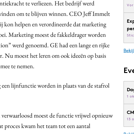
ekracht te verliezen. Het bedrijf werd
Vor
inden om te blijven winnen. CEO Jeff Immelt
Ex
bij kon helpen en verordineerde dat marketing
pe
roei. Marketing moest de fakkeldrager worden
Sti
ion” werd genoemd. GE had een lange en rijke
Bekij
or. Nu moest het leren om ook ideeën op basis
 mee te nemen.
Ev
een lijnfunctie worden in plaats van de stafrol
Da
1 o
CM
verwaarloosd moest de functie vrijwel opnieuw
13 
 proces kwam het team tot een aantal