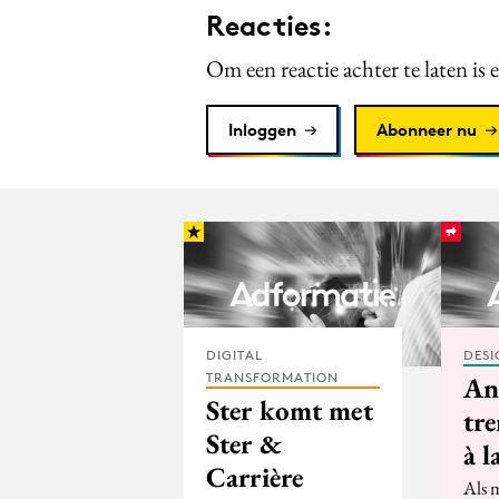
Reacties:
Om een reactie achter te laten is 
Inloggen
Abonneer nu
DIGITAL
DESI
TRANSFORMATION
An
Ster komt met
tr
Ster &
à l
Carrière
Als 