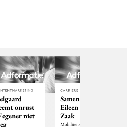
NTENTMARKETING
CARRIERE
elgaard
Samenwerking
eemt onrust
Eileen en De
egener niet
Zaak
eg
Mobiliteitsconcept