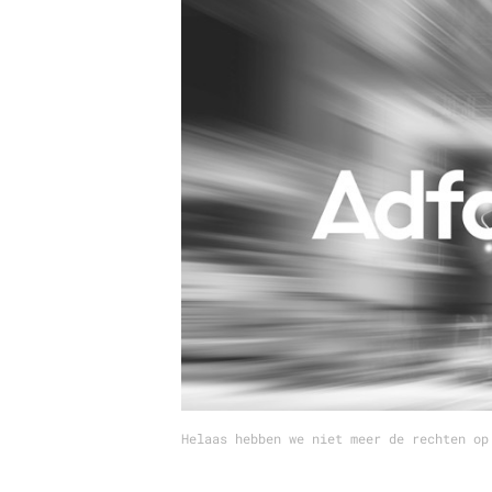
Carriere
Effectiviteit
Contentmarketing
Gedragsverand
Craft
Influencer mar
Customer Experience
Interne commu
Data & Insights
Martech
Helaas hebben we niet meer de rechten op