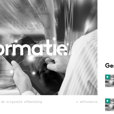
Programmatic
ering
Purpose Marketing
keting
Reputatie & crisis
nicatie
Ge
 de originele afbeelding
© adformatie