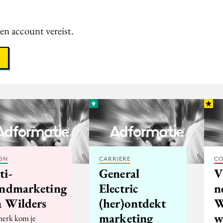
een account vereist.
GN
CARRIERE
CO
ti-
General
V
endmarketing
Electric
n
a Wilders
(her)ontdekt
W
marketing
w
merk kom je