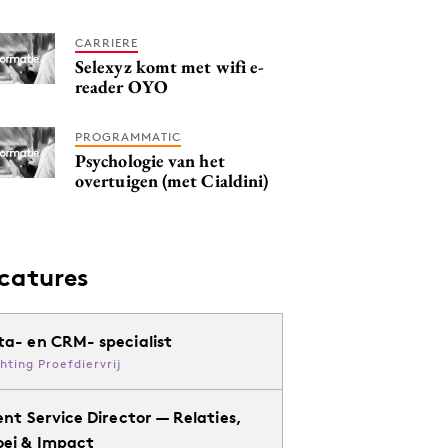
CARRIERE
Selexyz komt met wifi e-
reader OYO
PROGRAMMATIC
Psychologie van het
overtuigen (met Cialdini)
catures
ta- en CRM- specialist
chting Proefdiervrij
ent Service Director — Relaties,
oei & Impact