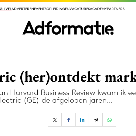
GLIVE!
GLIVE!
ADVERTEREN
ADVERTEREN
EVENTS
EVENTS
OPLEIDINGEN
OPLEIDINGEN
VACATURES
VACATURES
ACADEMY
ACADEMY
PARTNERS
PARTNERS
ieuws app
ric (her)ontdekt mar
an Harvard Business Review kwam ik een
lectric (GE) de afgelopen jaren…
Media
ormation
Merkstrategie
PR