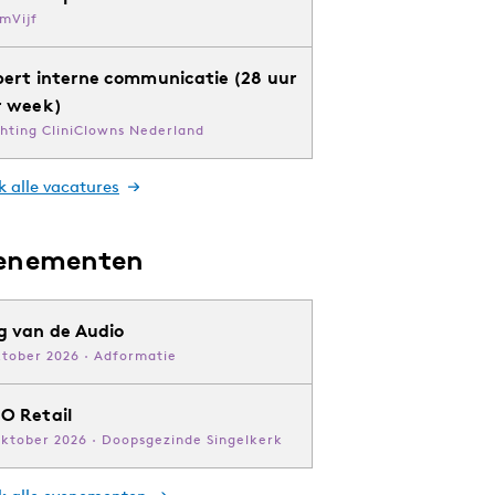
mVijf
pert interne communicatie (28 uur
r week)
chting CliniClowns Nederland
k alle vacatures
enementen
g van de Audio
ktober 2026 · Adformatie
O Retail
oktober 2026 · Doopsgezinde Singelkerk