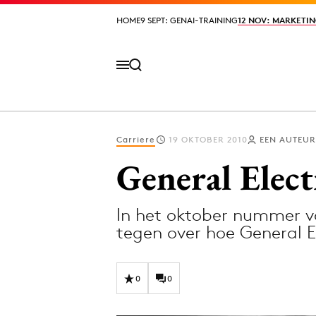
HOME
HOME
9 SEPT: GENAI-TRAINING
9 SEPT: GENAI-TRAINING
12 NOV: MARKETIN
12 NOV: MARKETIN
Carriere
19 OKTOBER 2010
EEN AUTEUR
Volg het laatste nieuws via de Adformatie N
General Elect
In het oktober nummer v
Topics
tegen over hoe General E
Artificial Intelligence
Design
Bureaus
Digital transf
0
0
Campagnes
Diversiteit