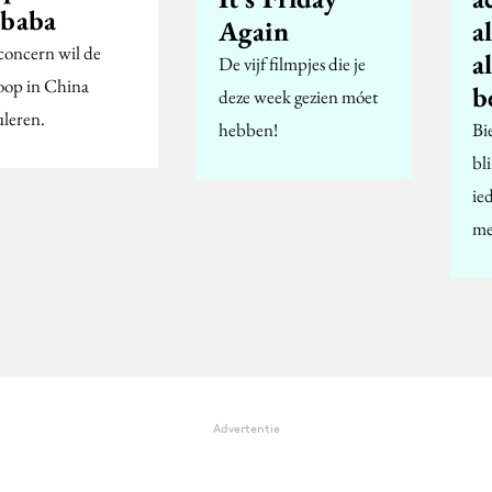
ibaba
Again
a
concern wil de
a
De vijf filmpjes die je
oop in China
b
deze week gezien móet
uleren.
hebben!
Bi
bl
ie
me
Advertentie