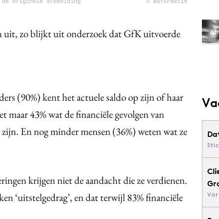
 de originele afbeelding
© adformatie
n uit, zo blijkt uit onderzoek dat GfK uitvoerde
ers (90%) kent het actuele saldo op zijn of haar
Va
eet maar 43% wat de financiële gevolgen van
d zijn. En nog minder mensen (36%) weten wat ze
Da
Sti
Cli
ingen krijgen niet de aandacht die ze verdienen.
Gr
n ‘uitstelgedrag’, en dat terwijl 83% financiële
Vor