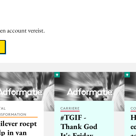
een account vereist.
TAL
CARRIERE
CO
NSFORMATION
#TGIF -
H
ilever roept
Thank God
e
lp in van
It's Friday
a