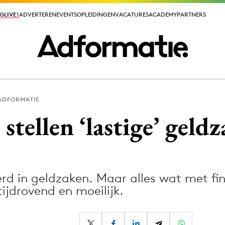
GLIVE!
GLIVE!
ADVERTEREN
ADVERTEREN
EVENTS
EVENTS
OPLEIDINGEN
OPLEIDINGEN
VACATURES
VACATURES
ACADEMY
ACADEMY
PARTNERS
PARTNERS
ADFORMATIE
ieuws app
tellen ‘lastige’ geldz
erd in geldzaken. Maar alles wat met fin
Media
ijdrovend en moeilijk.
ormation
Merkstrategie
PR