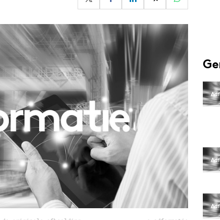
Programmatic
ering
Purpose Marketing
keting
Reputatie & crisis
nicatie
Ge