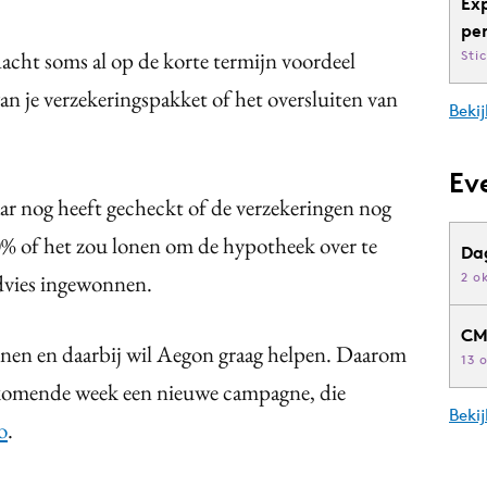
Ex
pe
acht soms al op de korte termijn voordeel
Sti
an je verzekeringspakket of het oversluiten van
Bekij
Ev
aar nog heeft gecheckt of de verzekeringen nog
 20% of het zou lonen om de hypotheek over te
Da
dvies ingewonnen.
2 o
CM
innen en daarbij wil Aegon graag helpen. Daarom
13 
r komende week een nieuwe campagne, die
Beki
o
.