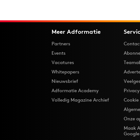
Meer Adformatie
Servi
Partners
Contac
Events
Abonne
Vacatures
Teama
Whitepapers
Advert
Nieuwsbrief
Veelge
Adformatie Academy
Privac
Volledig Magazine Archief
Cookie
Algeme
Onze a
Maak A
Google