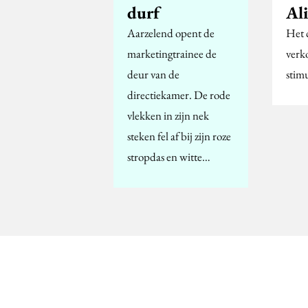
durf
Al
Aarzelend opent de
Het 
marketingtrainee de
verk
deur van de
stim
directiekamer. De rode
vlekken in zijn nek
steken fel af bij zijn roze
stropdas en witte…