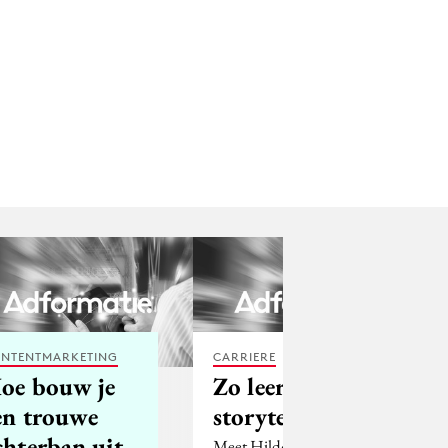
NTENTMARKETING
CARRIERE
oe bouw je
Zo leer je
en trouwe
storytelling
chterban uit
Meet Hildo, al een