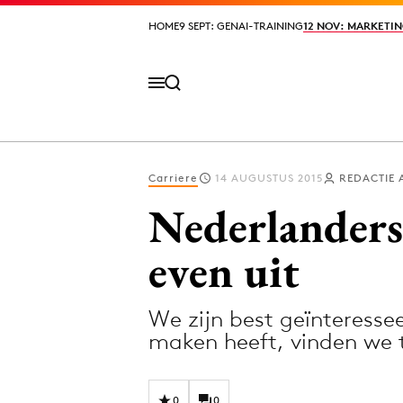
HOME
HOME
9 SEPT: GENAI-TRAINING
9 SEPT: GENAI-TRAINING
12 NOV: MARKETIN
12 NOV: MARKETIN
Carriere
14 AUGUSTUS 2015
REDACTIE 
Volg het laatste nieuws via de Adformatie N
Nederlanders s
even uit
Topics
We zijn best geïnteresse
Artificial Intelligence
Design
maken heeft, vinden we t
Bureaus
Digital transf
Campagnes
Diversiteit
0
0