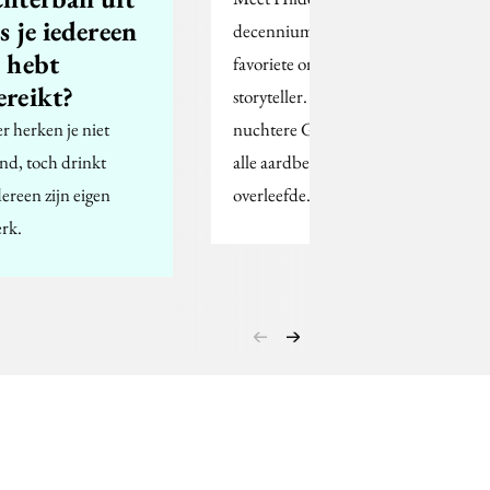
ls je iedereen
decennium mijn
l hebt
favoriete online
ereikt?
storyteller. Een
er herken je niet
nuchtere Groninger die
ind, toch drinkt
alle aardbevingen
dereen zijn eigen
overleefde.
rk.