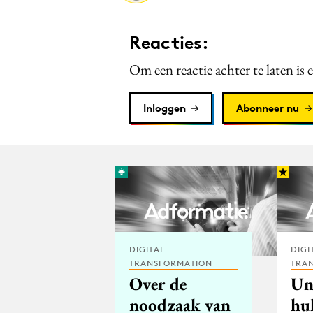
Reacties:
Om een reactie achter te laten is 
Inloggen
Abonneer nu
DIGITAL
DIGI
TRANSFORMATION
TRA
Over de
Un
noodzaak van
hu