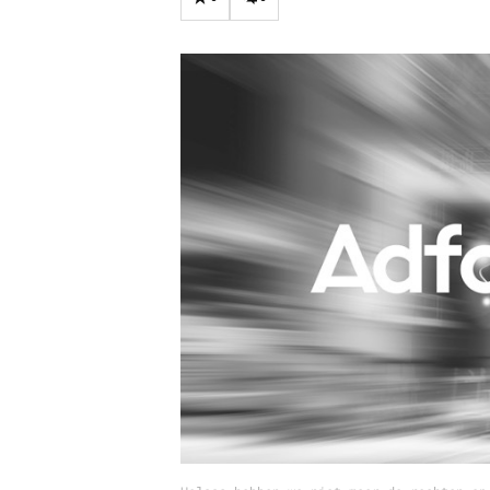
Carriere
Effectiviteit
Contentmarketing
Gedragsverand
Craft
Influencer mar
Customer Experience
Interne commu
Data & Insights
Martech