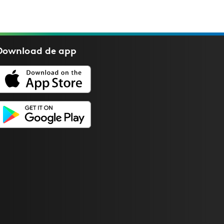
Download de
app