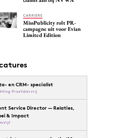
CARRIERE
MissPublicity rolt PR-
campagne uit voor Evian
Limited Edition
catures
ta- en CRM- specialist
chting Proefdiervrij
ent Service Director — Relaties,
oei & Impact
mVijf