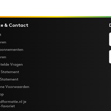
ce & Contact
t
ren
bonnementen
eren
stelde Vragen
y Statement
 Statement
ne Voorwaarden
pp
dformatie.nl je
-favoriet