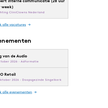
pert interne communicatie (28 uur
r week)
chting CliniClowns Nederland
k alle vacatures
enementen
g van de Audio
ktober 2026 · Adformatie
O Retail
oktober 2026 · Doopsgezinde Singelkerk
jk alle evenementen