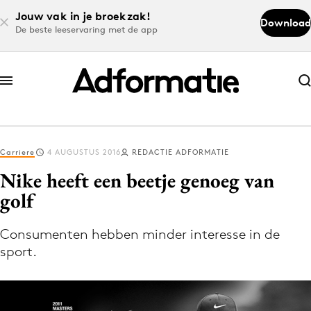
Jouw vak in je broekzak!
Download
De beste leeservaring met de app
Abonneer nu
Abonneer nu
Carriere
4 AUGUSTUS 2016
REDACTIE ADFORMATIE
Log in
Nike heeft een beetje genoeg van
golf
Download de app
Volg het laatste nieuws via de Adformatie
Consumenten hebben minder interesse in de
sport.
Nieuws app