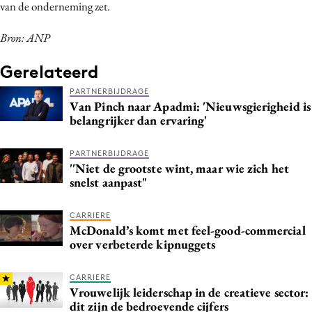
van de onderneming zet.
Media
Merkstrategie
Bron: ANP
PR
Gerelateerd
Programmatic
PARTNERBIJDRAGE
Purpose Marketing
Van Pinch naar Apadmi: 'Nieuwsgierigheid is
belangrijker dan ervaring'
Reputatie & crisis
PARTNERBIJDRAGE
''Niet de grootste wint, maar wie zich het
snelst aanpast"
CARRIERE
McDonald’s komt met feel-good-commercial
over verbeterde kipnuggets
CARRIERE
Vrouwelijk leiderschap in de creatieve sector:
dit zijn de bedroevende cijfers