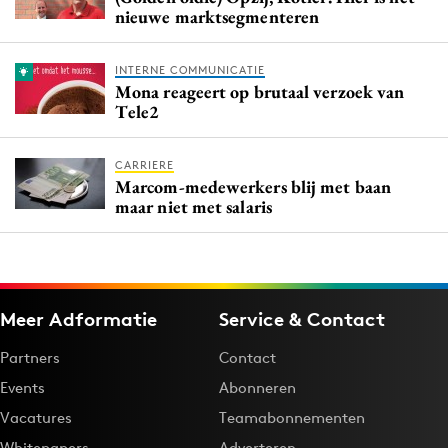
nieuwe marktsegmenteren
INTERNE COMMUNICATIE
Mona reageert op brutaal verzoek van
Tele2
CARRIERE
Marcom-medewerkers blij met baan
maar niet met salaris
Meer Adformatie
Service & Contact
Partners
Contact
Events
Abonneren
Vacatures
Teamabonnementen
Whitepapers
Adverteren