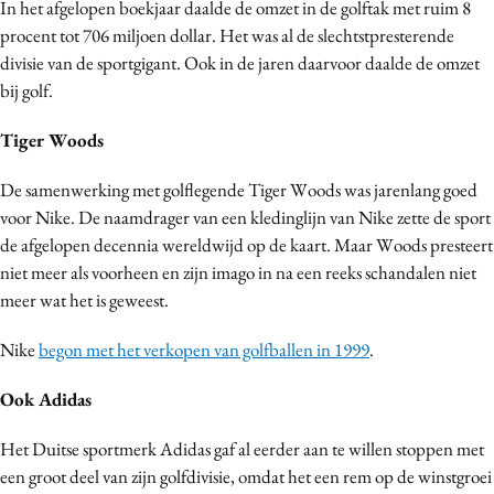
In het afgelopen boekjaar daalde de omzet in de golftak met ruim 8
Bureaus
procent tot 706 miljoen dollar. Het was al de slechtstpresterende
Campagnes
divisie van de sportgigant. Ook in de jaren daarvoor daalde de omzet
Carriere
bij golf.
Contentmarketing
Tiger Woods
Craft
Customer Experience
De samenwerking met golflegende Tiger Woods was jarenlang goed
voor Nike. De naamdrager van een kledinglijn van Nike zette de sport
Data & Insights
de afgelopen decennia wereldwijd op de kaart. Maar Woods presteert
Design
niet meer als voorheen en zijn imago in na een reeks schandalen niet
Digital transformation
meer wat het is geweest.
Diversiteit
Nike
begon met het verkopen van golfballen in 1999
.
Effectiviteit
Gedragsverandering
Ook Adidas
Influencer marketing
Het Duitse sportmerk Adidas gaf al eerder aan te willen stoppen met
Interne communicatie
een groot deel van zijn golfdivisie, omdat het een rem op de winstgroei
Martech