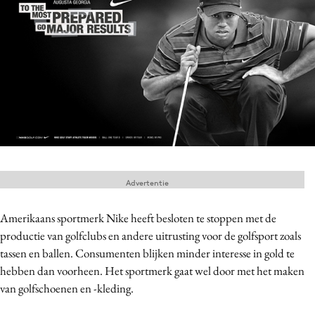
Menu
Home
9 sept: GenAI-training
12 nov: MarketingLive!
Adverteren
Events
Advertentie
Opleidingen
Vacatures
Amerikaans sportmerk Nike heeft besloten te stoppen met de
Academy
productie van golfclubs en andere uitrusting voor de golfsport zoals
tassen en ballen. Consumenten blijken minder interesse in gold te
Partners
hebben dan voorheen. Het sportmerk gaat wel door met het maken
Topics
van golfschoenen en -kleding.
Artificial Intelligence