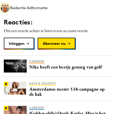
Redactie Adformatie
Reacties:
Om een reactie achter te laten is een account vereist.
Inloggen
Abonneer nu
CARRIERE
Nike heeft een beetje genoeg van golf
DATA & INSIGHTS
Amsterdamse neemt 538-campagne op
de hak
CARRIERE
(Golden oldie) Opzij, Kotler. Hier is het