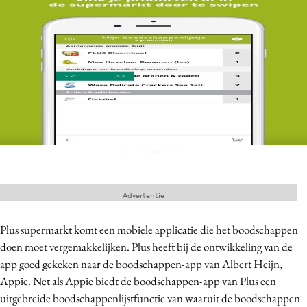
Menu
Home
9 sept: GenAI-training
12 nov: MarketingLive!
Adverteren
Events
Opleidingen
Advertentie
Vacatures
Academy
Plus supermarkt komt een mobiele applicatie die het boodschappen
doen moet vergemakkelijken. Plus heeft bij de ontwikkeling van de
Partners
app goed gekeken naar de boodschappen-app van Albert Heijn,
Topics
Appie. Net als Appie biedt de boodschappen-app van Plus een
uitgebreide boodschappenlijstfunctie van waaruit de boodschappen
Artificial Intelligence