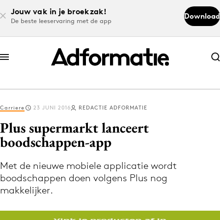
Jouw vak in je broekzak!
Download
De beste leeservaring met de app
Abonneer nu
Abonneer nu
Carriere
23 JUNI 2016
REDACTIE ADFORMATIE
Log in
Plus supermarkt lanceert
boodschappen-app
Download de app
Volg het laatste nieuws via de Adformatie
Met de nieuwe mobiele applicatie wordt
boodschappen doen volgens Plus nog
Nieuws app
makkelijker.