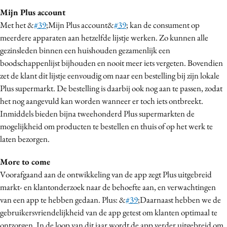
Media
Mijn Plus account
Met het &
#39
;Mijn Plus account&
#39
; kan de consument op
Merkstrategie
meerdere apparaten aan hetzelfde lijstje werken. Zo kunnen alle
PR
gezinsleden binnen een huishouden gezamenlijk een
Programmatic
boodschappenlijst bijhouden en nooit meer iets vergeten. Bovendien
Purpose Marketing
zet de klant dit lijstje eenvoudig om naar een bestelling bij zijn lokale
Reputatie & crisis
Plus supermarkt. De bestelling is daarbij ook nog aan te passen, zodat
het nog aangevuld kan worden wanneer er toch iets ontbreekt.
Inmiddels bieden bijna tweehonderd Plus supermarkten de
mogelijkheid om producten te bestellen en thuis of op het werk te
laten bezorgen.
More to come
Voorafgaand aan de ontwikkeling van de app zegt Plus uitgebreid
markt- en klantonderzoek naar de behoefte aan, en verwachtingen
van een app te hebben gedaan. Plus: &
#39
;Daarnaast hebben we de
gebruikersvriendelijkheid van de app getest om klanten optimaal te
ontzorgen. In de loop van dit jaar wordt de app verder uitgebreid om