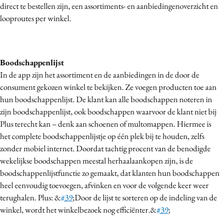
direct te bestellen zijn, een assortiments- en aanbiedingenoverzicht en
Bureaus
looproutes per winkel.
Campagnes
Carriere
Contentmarketing
Boodschappenlijst
Craft
In de app zijn het assortiment en de aanbiedingen in de door de
Customer Experience
consument gekozen winkel te bekijken. Ze voegen producten toe aan
Data & Insights
hun boodschappenlijst. De klant kan alle boodschappen noteren in
zijn boodschappenlijst, ook boodschappen waarvoor de klant niet bij
Design
Plus terecht kan – denk aan schoenen of multomappen. Hiermee is
Digital transformation
het complete boodschappenlijstje op één plek bij te houden, zelfs
Diversiteit
zonder mobiel internet. Doordat tachtig procent van de benodigde
Effectiviteit
wekelijkse boodschappen meestal herhaalaankopen zijn, is de
Gedragsverandering
boodschappenlijstfunctie zo gemaakt, dat klanten hun boodschappen
heel eenvoudig toevoegen, afvinken en voor de volgende keer weer
Influencer marketing
terughalen. Plus: &
#39
;Door de lijst te sorteren op de indeling van de
Interne communicatie
winkel, wordt het winkelbezoek nog efficiënter.&
#39
;
Martech