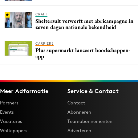
CRAFT
Sheltersuit verwerft met abricampagne in
zeven dagen nationale bekendheid
CARRIERE
Plus supermarkt lanceert boodschappen-
app
Meer Adformatie
Service & Contact
Partners
Contact
Events
Abonneren
Vacatures
Teamabonnementen
Whitepapers
Adverteren