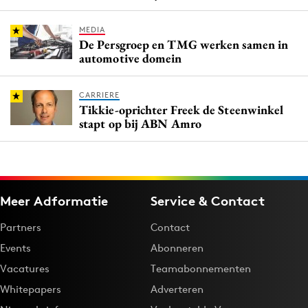
MEDIA
De Persgroep en TMG werken samen in
automotive domein
CARRIERE
Tikkie-oprichter Freek de Steenwinkel
stapt op bij ABN Amro
Meer Adformatie
Service & Contact
Partners
Contact
Events
Abonneren
Vacatures
Teamabonnementen
Whitepapers
Adverteren