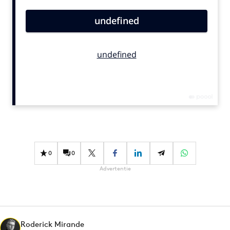
Bureaus
Campagnes
Carriere
Contentmarketing
Craft
Customer Experience
Data & Insights
Design
Digital transformation
Diversiteit
0
0
Effectiviteit
Advertentie
Gedragsverandering
Influencer marketing
Interne communicatie
Roderick Mirande
Martech