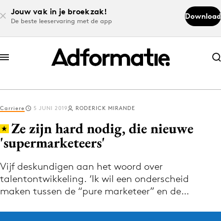
Jouw vak in je broekzak!
Download
De beste leeservaring met de app
Abonneer nu
Abonneer nu
Carriere
5 JUNI 2019
RODERICK MIRANDE
Log in
Ze zijn hard nodig, die nieuwe
'supermarketeers'
Download de app
Volg het laatste nieuws via de Adformatie
Vijf deskundigen aan het woord over
talentontwikkeling. ‘Ik wil een onderscheid
Nieuws app
maken tussen de “pure marketeer” en de…