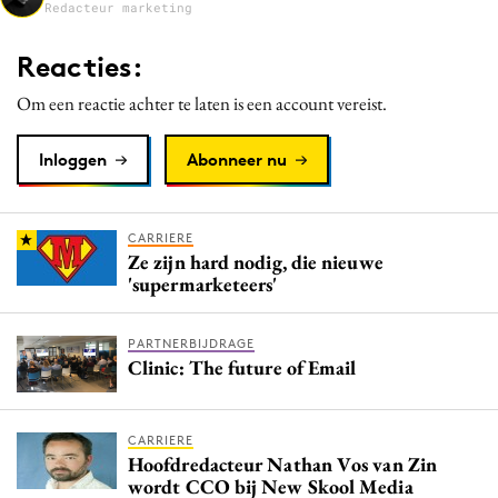
Redacteur marketing
Media
Merkstrategie
Reacties:
PR
Om een reactie achter te laten is een account vereist.
Programmatic
Purpose Marketing
Inloggen
Abonneer nu
Reputatie & crisis
CARRIERE
Ze zijn hard nodig, die nieuwe
'supermarketeers'
PARTNERBIJDRAGE
Clinic: The future of Email
CARRIERE
Hoofdredacteur Nathan Vos van Zin
wordt CCO bij New Skool Media