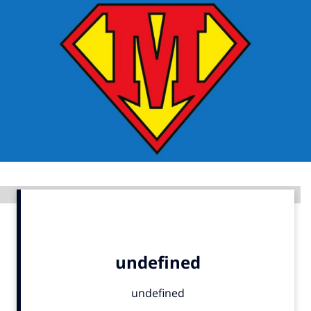
Menu
Home
9 sept: GenAI-training
12 nov: MarketingLive!
Adverteren
Events
Opleidingen
Advertentie
Vacatures
Academy
Partners
Topics
Artificial Intelligence