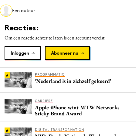
Media
Een auteur
Merkstrategie
PR
Reacties:
Programmatic
Om een reactie achter te laten is een account vereist.
Purpose Marketing
Reputatie & crisis
Inloggen
Abonneer nu
PROGRAMMATIC
‘Nederland is in zichzelf gekeerd’
CARRIERE
Apple iPhone wint MTW Networks
Sticky Brand Award
DIGITAL TRANSFORMATION