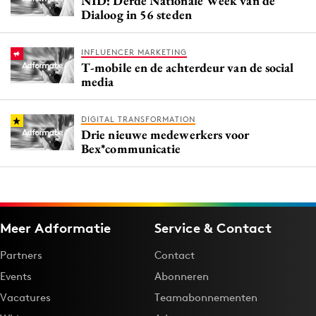
NID: Derde Nationale Week van de
Dialoog in 56 steden
INFLUENCER MARKETING
T-mobile en de achterdeur van de social
media
DIGITAL TRANSFORMATION
Drie nieuwe medewerkers voor
Bex*communicatie
Meer Adformatie
Service & Contact
Partners
Contact
Events
Abonneren
Vacatures
Teamabonnementen