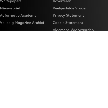
Whitepapers
Adverteren
Nieuwsbrief
Veelgestelde Vragen
Adformatie Academy
Privacy Statement
Volledig Magazine Archief
Cookie Statement
Algemene Voorwaarden
Onze app
Maak Adformatie.nl je
Google-favoriet
Privacyinstellingen
Download de
Adformatie Nieuws App