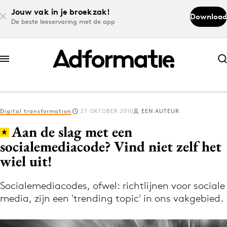
Jouw vak in je broekzak!
Download
De beste leeservaring met de app
Abonneer nu
Abonneer nu
Digital transformation
27 OKTOBER 2010
EEN AUTEUR
Log in
Aan de slag met een
socialemediacode? Vind niet zelf het
wiel uit!
Download de app
Volg het laatste nieuws via de Adformatie
Socialemediacodes, ofwel: richtlijnen voor sociale
Nieuws app
media, zijn een 'trending topic' in ons vakgebied.