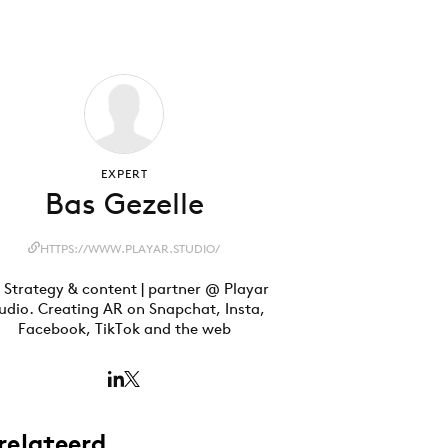
EXPERT
Bas Gezelle
HTTPS://WWW.PLAYAR.STUDIO/
 Strategy & content | partner @ Playar
udio. Creating AR on Snapchat, Insta,
Facebook, TikTok and the web
relateerd