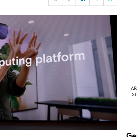
Programmatic
ering
Purpose Marketing
keting
Reputatie & crisis
nicatie
AR
St
Ge