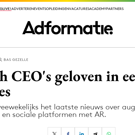
GLIVE!
GLIVE!
ADVERTEREN
ADVERTEREN
EVENTS
EVENTS
OPLEIDINGEN
OPLEIDINGEN
VACATURES
VACATURES
ACADEMY
ACADEMY
PARTNERS
PARTNERS
BAS GEZELLE
ieuws app
ch CEO's geloven in e
es
eewekelijks het laatste nieuws over au
Media
 en sociale platformen met AR.
ormation
Merkstrategie
PR