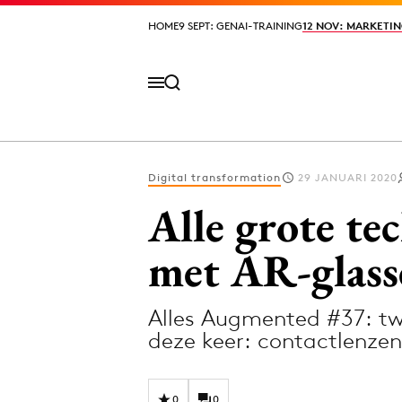
HOME
HOME
9 SEPT: GENAI-TRAINING
9 SEPT: GENAI-TRAINING
12 NOV: MARKETIN
12 NOV: MARKETIN
Digital transformation
29 JANUARI 2020
Volg het laatste nieuws via de Adformatie N
Alle grote te
met AR-glass
Topics
Alles Augmented #37: tw
Artificial Intelligence
Design
deze keer: contactlenzen
Bureaus
Digital transf
Campagnes
Diversiteit
0
0