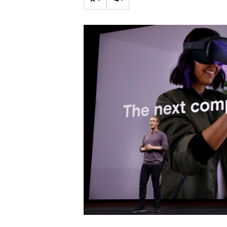
Carriere
Effectiviteit
Contentmarketing
Gedragsverand
Craft
Influencer mar
Customer Experience
Interne commu
Data & Insights
Martech