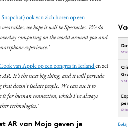
 Snapchat) ook van zich horen op een
Va
 wearables, we hope it will be Spectacles. We do
l to overlay computing on the world around you and
Da
smartphone experience.'
Sti
Cook van Apple op een congres in Ierland
en zei
Cli
Gr
 AR. It’s the next big thing, and it will pervade
Vor
g that doesn’t isolate people. We can use it to
te it for human connection, which I’ve always
Ex
pe
ther technologies.'
Sti
et AR van Mojo geven je
Bekij