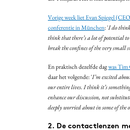
Vorige week liet Evan Spiegel (CEO
conferentie in München
: '
I do
think
think that there’s a lot of potentia
break the confines of the very small 
En praktisch dezelfde dag
was Tim 
daar het volgende: '
I’m excited about
our entire lives. I think it’s somethin
enhance our discussion, not substitu
deeply worried about in some of the o
2. De contactlenzen m