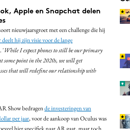
ok, Apple en Snapchat delen
es
oort nieuwjaarsgroet met een challenge die hij
r deelt hij zijn visie voor de lange
 '
While I expect phones to still be our primary
at some point in the 2020s, we will get
es that will redefine our relationship with
e AR Show bedragen
de investeringen van
llar per jaar
, voor de aankoop van Oculus was
hoeveel hier specifiek naar AR gaat, maar toch.