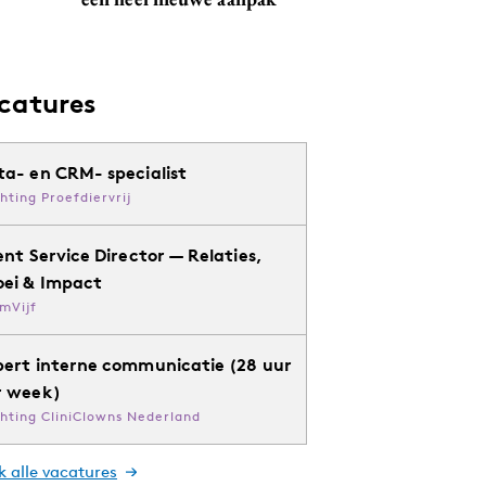
catures
ta- en CRM- specialist
chting Proefdiervrij
ent Service Director — Relaties,
oei & Impact
mVijf
pert interne communicatie (28 uur
r week)
chting CliniClowns Nederland
k alle vacatures