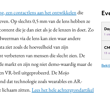
ng, een contactlens aan het ontwikkelen
die
Ev
geven. Op slechts 0,5 mm van de lens hebben ze
ontent die je dan ziet als je de lenzen in doet. Zo
Da
1 o
weerman via de lens kan zien waar andere
 ziet zoals de hoeveelheid van zijn
CM
13 
t verbeteren van mensen die slecht zien. De
 de markt en zijn nog niet demo-waardig maar de
Beki
 een VR-bril uitgeprobeerd. De Mojo
end dat technologie zoals wearables en AR-
je lichaam zitten.
Lees het hele achtergrondartikel