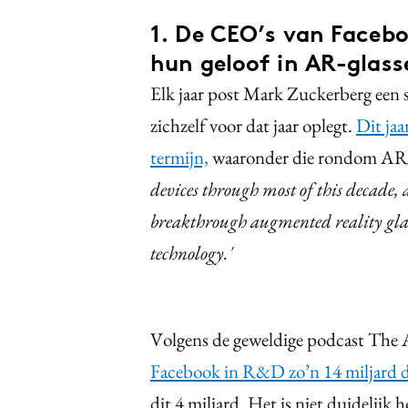
1. De CEO’s van Facebo
hun geloof in AR-glass
Elk jaar post Mark Zuckerberg een s
zichzelf voor dat jaar oplegt.
Dit jaa
termijn,
waaronder die rondom AR.
devices through most of this decade, 
breakthrough augmented reality glass
technology.'
Volgens de geweldige podcast Th
Facebook in R&D zo’n 14 miljard do
dit 4 miljard. Het is niet duidelijk 