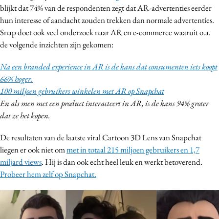
blijkt dat 74% van de respondenten zegt dat AR-advertenties eerder
Media
hun interesse of aandacht zouden trekken dan normale advertenties.
Merkstrategie
Snap doet ook veel onderzoek naar AR en e-commerce waaruit o.a.
PR
de volgende inzichten zijn gekomen:
Programmatic
Na een branded experience in AR is de kans dat consumenten iets koopt
Purpose Marketing
66% hoger.
Reputatie & crisis
100 miljoen gebruikers winkelen met AR op Snapchat
En als men met een product interacteert in AR, is de kans 94% groter
dat ze het kopen.
De resultaten van de laatste viral Cartoon 3D Lens van Snapchat
liegen er ook niet om
met in totaal 215 miljoen gebruikers en 1,7
miljard views
. Hij is dan ook echt heel leuk en werkt betoverend.
Probeer hem zelf op Snapchat.