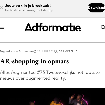
Jouw vak in je broekzak!
Download
De beste leeservaring met de app
Abonneer nu
Abonneer nu
Digital transformation
28 JUNI 2021
BAS GEZELLE
Log in
AR-shopping in opmars
Alles Augmented #73 Tweewekelijks het laatste
Download de app
nieuws over augmented reality.
Volg het laatste nieuws via de Adformatie
Nieuws app