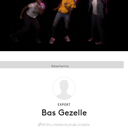
Menu
Home
9 sept: GenAI-training
12 nov: MarketingLive!
Adverteren
Advertentie
Events
Opleidingen
Vacatures
Academy
Partners
EXPERT
Bas Gezelle
Topics
Artificial Intelligence
HTTPS://WWW.PLAYAR.STUDIO/