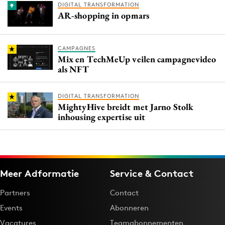
DIGITAL TRANSFORMATION
AR-shopping in opmars
CAMPAGNES
Mix en TechMeUp veilen campagnevideo
als NFT
DIGITAL TRANSFORMATION
MightyHive breidt met Jarno Stolk
inhousing expertise uit
Meer Adformatie
Service & Contact
Partners
Contact
Events
Abonneren
Vacatures
Teamabonnementen