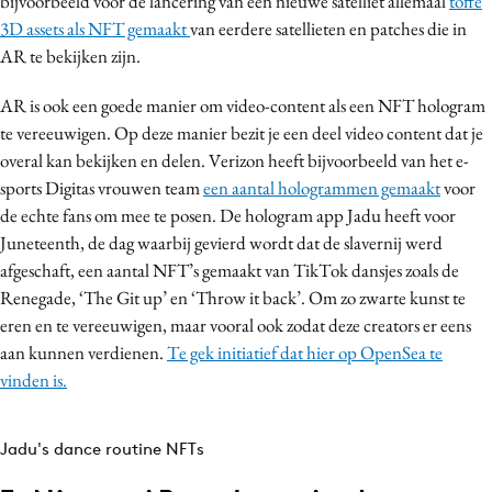
bijvoorbeeld voor de lancering van een nieuwe satelliet allemaal
toffe
3D assets als NFT gemaakt
van eerdere satellieten en patches die in
AR te bekijken zijn.
AR is ook een goede manier om video-content als een NFT hologram
te vereeuwigen. Op deze manier bezit je een deel video content dat je
overal kan bekijken en delen. Verizon heeft bijvoorbeeld van het e-
sports Digitas vrouwen team
een aantal hologrammen gemaakt
voor
de echte fans om mee te posen. De hologram app Jadu heeft voor
Juneteenth, de dag waarbij gevierd wordt dat de slavernij werd
afgeschaft, een aantal NFT’s gemaakt van TikTok dansjes zoals de
Renegade, ‘The Git up’ en ‘Throw it back’. Om zo zwarte kunst te
eren en te vereeuwigen, maar vooral ook zodat deze creators er eens
aan kunnen verdienen.
Te gek initiatief dat hier op OpenSea te
vinden is.
Jadu's dance routine NFTs