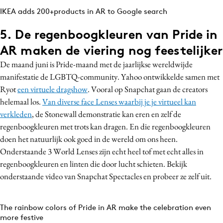
IKEA adds 200+products in AR to Google search
5. De regenboogkleuren van Pride in
AR maken de viering nog feestelijker
De maand juni is Pride-maand met de jaarlijkse wereldwijde
manifestatie de LGBTQ-community. Yahoo ontwikkelde samen met
Ryot
een virtuele dragshow
. Vooral op Snapchat gaan de creators
helemaal los.
Van diverse face Lenses waarbij je je virtueel kan
verkleden
, de Stonewall demonstratie kan eren en zelf de
regenboogkleuren met trots kan dragen. En die regenboogkleuren
doen het natuurlijk ook goed in de wereld om ons heen.
Onderstaande 3 World Lenses zijn echt heel tof met echt alles in
regenboogkleuren en linten die door lucht schieten. Bekijk
onderstaande video van Snapchat Spectacles en probeer ze zelf uit.
The rainbow colors of Pride in AR make the celebration even
more festive