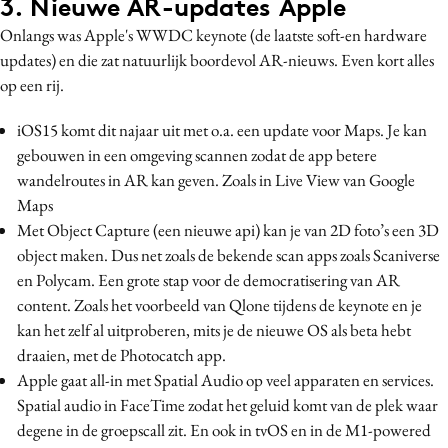
3. Nieuwe AR-updates Apple
Onlangs was Apple's WWDC keynote (de laatste soft-en hardware
updates) en die zat natuurlijk boordevol AR-nieuws. Even kort alles
op een rij.
iOS15 komt dit najaar uit met o.a. een update voor Maps. Je kan
gebouwen in een omgeving scannen zodat de app betere
wandelroutes in AR kan geven. Zoals in Live View van Google
Maps
Met Object Capture (een nieuwe api) kan je van 2D foto’s een 3D
object maken. Dus net zoals de bekende scan apps zoals Scaniverse
en Polycam. Een grote stap voor de democratisering van AR
content. Zoals het voorbeeld van Qlone tijdens de keynote en je
kan het zelf al uitproberen, mits je de nieuwe OS als beta hebt
draaien, met de Photocatch app.
Apple gaat all-in met Spatial Audio op veel apparaten en services.
Spatial audio in FaceTime zodat het geluid komt van de plek waar
degene in de groepscall zit. En ook in tvOS en in de M1-powered