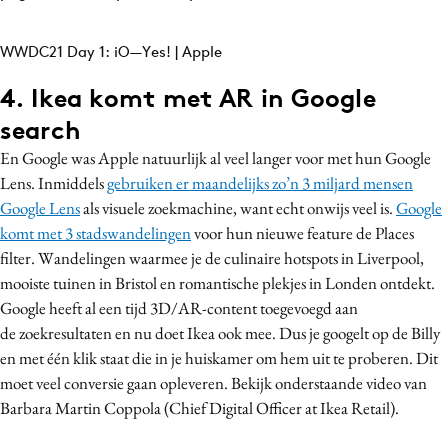
WWDC21 Day 1: iO—Yes! | Apple
4. Ikea komt met AR in Google
search
En Google was Apple natuurlijk al veel langer voor met hun Google
Lens. Inmiddels
gebruiken er maandelijks zo’n 3 miljard mensen
Google Lens
als visuele zoekmachine, want echt onwijs veel is.
Google
komt met 3 stadswandelingen
voor hun nieuwe feature de Places
filter. Wandelingen waarmee je de culinaire hotspots in Liverpool,
mooiste tuinen in Bristol en romantische plekjes in Londen ontdekt.
Google heeft al een tijd 3D/AR-content toegevoegd aan
de zoekresultaten en nu doet Ikea ook mee. Dus je googelt op de Billy
en met één klik staat die in je huiskamer om hem uit te proberen. Dit
moet veel conversie gaan opleveren. Bekijk onderstaande video van
Barbara Martin Coppola (Chief Digital Officer at Ikea Retail).