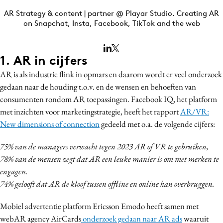
Bureaus
AR Strategy & content | partner @ Playar Studio. Creating AR
on Snapchat, Insta, Facebook, TikTok and the web
Campagnes
Carriere
Contentmarketing
1. AR in cijfers
Craft
AR is als industrie flink in opmars en daarom wordt er veel onderzoek
Customer Experience
gedaan naar de houding t.o.v. en de wensen en behoeften van
consumenten rondom AR toepassingen. Facebook IQ, het platform
Data & Insights
met inzichten voor marketingstrategie, heeft het rapport
AR/VR:
Design
New dimensions of connection
gedeeld met o.a. de volgende cijfers:
Digital transformation
Diversiteit
75% van de managers verwacht tegen 2023 AR of VR te gebruiken,
78% van de mensen zegt dat AR een leuke manier is om met merken te
Effectiviteit
engagen.
Gedragsverandering
74% gelooft dat AR de kloof tussen offline en online kan overbruggen.
Influencer marketing
Interne communicatie
Mobiel advertentie platform Ericsson Emodo heeft samen met
webAR agency AirCards
onderzoek gedaan naar AR ads
waaruit
Martech