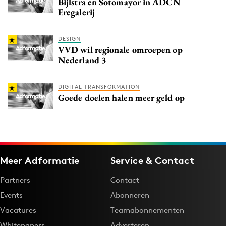
Bijlstra en Sotomayor in ADCN
Eregalerij
DESIGN
VVD wil regionale omroepen op
Nederland 3
DIGITAL TRANSFORMATION
Goede doelen halen meer geld op
Meer Adformatie
Service & Contact
Partners
Contact
Events
Abonneren
Vacatures
Teamabonnementen
Whitepapers
Adverteren