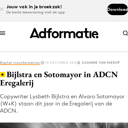
Jouw vak in je broekzak!
Download
De beste leeservaring met de app
Abonneer nu
Abonneer nu
Digital transformation
14 DECEMBER 2012
SUSANNE VAN NIEROP
Log in
Bijlstra en Sotomayor in ADCN
Eregalerij
Download de app
Volg het laatste nieuws via de Adformatie
Copywriter Lysbeth Bijlstra en Alvaro Sotomayor
(W+K) staan dit jaar in de Eregalerij van de
Nieuws app
ADCN.