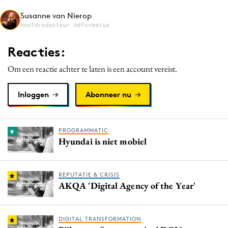
Media
Susanne van Nierop
Hoofdredacteur Adformatie
Merkstrategie
PR
Reacties:
Programmatic
Om een reactie achter te laten is een account vereist.
Purpose Marketing
Reputatie & crisis
Inloggen
Abonneer nu
PROGRAMMATIC
Hyundai is niet mobiel
REPUTATIE & CRISIS
AKQA 'Digital Agency of the Year'
DIGITAL TRANSFORMATION