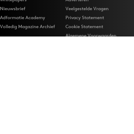
Nieuwsbrief
Veelgestelde Vragen
Adformatie Academy
Privacy Statement
Volledig Magazine Archief
Cookie Statement
Algemene Voorwaarden
Onze app
Maak Adformatie.nl je
Google-favoriet
Privacyinstellingen
Download de
Adformatie Nieuws App