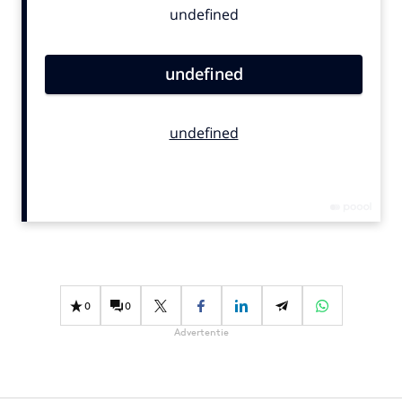
Bureaus
Campagnes
Carriere
Contentmarketing
Craft
Customer Experience
Data & Insights
Design
Digital transformation
Diversiteit
Effectiviteit
0
0
Gedragsverandering
Advertentie
Influencer marketing
Interne communicatie
Martech