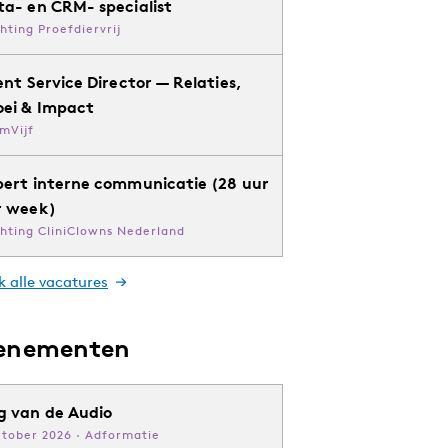
ta- en CRM- specialist
chting Proefdiervrij
ent Service Director — Relaties,
oei & Impact
mVijf
pert interne communicatie (28 uur
r week)
chting CliniClowns Nederland
k alle vacatures
enementen
g van de Audio
ktober 2026 · Adformatie