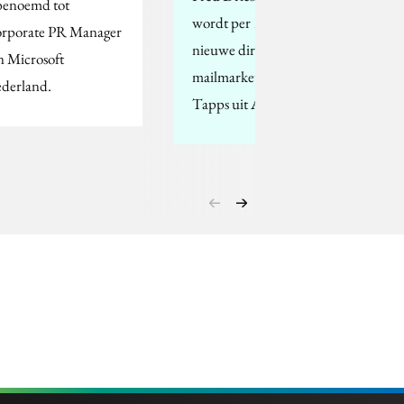
 benoemd tot
wordt per 1 juni de
rporate PR Manager
nieuwe directeur van e-
n Microsoft
mailmarketingbureau
derland.
Tapps uit Amsterdam.