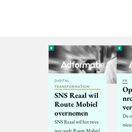
DIGITAL
PR
TRANSFORMATION
Op
SNS Reaal wil
nrc
Route Mobiel
ve
overnemen
De o
SNS Reaal wil het twee
nieu
jaar oude Route Mobiel