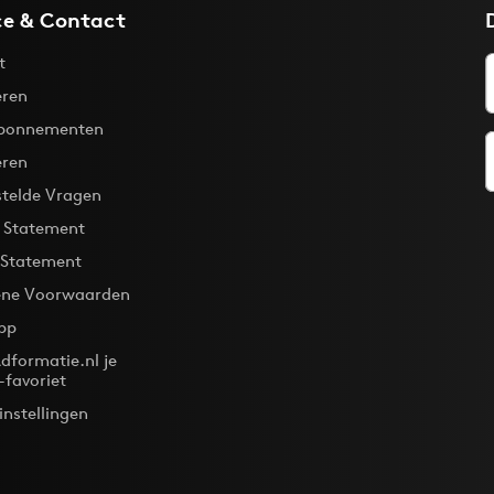
ce & Contact
t
ren
bonnementen
eren
stelde Vragen
y Statement
 Statement
ne Voorwaarden
pp
dformatie.nl je
-favoriet
instellingen