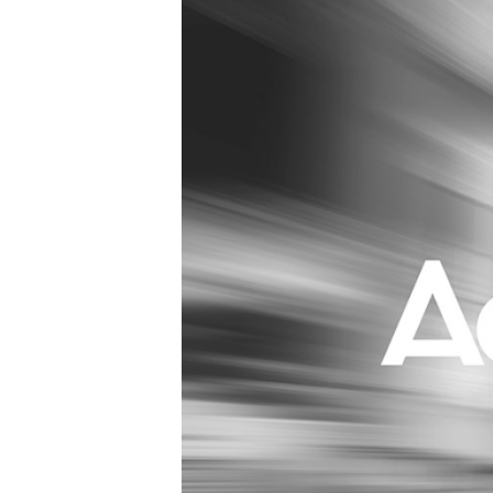
Carriere
Effectiviteit
Contentmarketing
Gedragsverand
Craft
Influencer mar
Customer Experience
Interne commu
Data & Insights
Martech