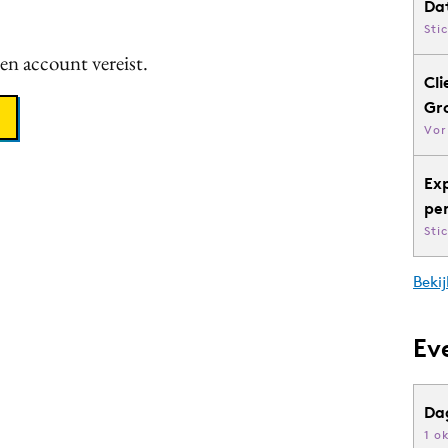
Da
Sti
een account vereist.
Cli
Gr
Vor
Ex
pe
Sti
Bekij
Ev
Da
1 o