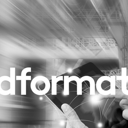
Programmatic
ering
Purpose Marketing
keting
Reputatie & crisis
nicatie