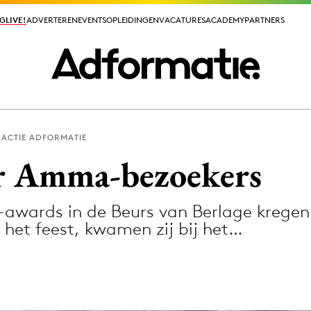
GLIVE!
GLIVE!
ADVERTEREN
ADVERTEREN
EVENTS
EVENTS
OPLEIDINGEN
OPLEIDINGEN
VACATURES
VACATURES
ACADEMY
ACADEMY
PARTNERS
PARTNERS
ACTIE ADFORMATIE
ieuws app
or Amma-bezoekers
wards in de Beurs van Berlage kregen 
 het feest, kwamen zij bij het…
Media
ormation
Merkstrategie
PR