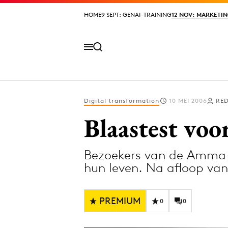
HOME
HOME
9 SEPT: GENAI-TRAINING
9 SEPT: GENAI-TRAINING
12 NOV: MARKETIN
12 NOV: MARKETIN
Digital transformation
10 MEI 2006
RED
Volg het laatste nieuws via de Adformatie N
Blaastest vo
Bezoekers van de Amma-a
Topics
hun leven. Na afloop van
Artificial Intelligence
Design
Bureaus
Digital transf
PREMIUM
0
0
Campagnes
Diversiteit