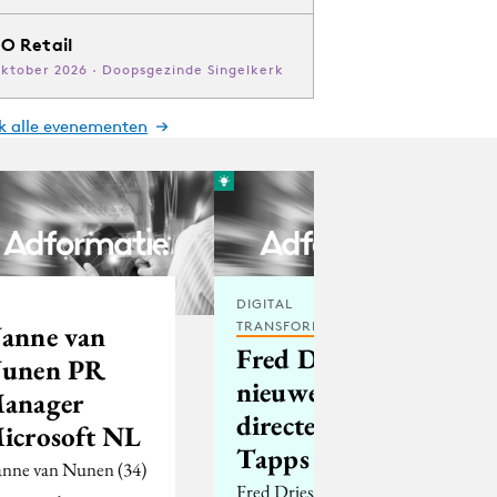
O Retail
oktober 2026 · Doopsgezinde Singelkerk
jk alle evenementen
DIGITAL
TRANSFORMATION
anne van
Fred Driessen
unen PR
nieuwe
anager
directeur
icrosoft NL
Tapps
nne van Nunen (34)
Fred Driessen (41)