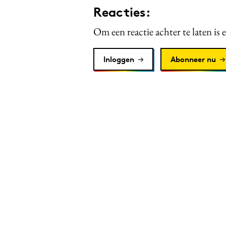
Reacties:
Om een reactie achter te laten is 
Inloggen
Abonneer nu