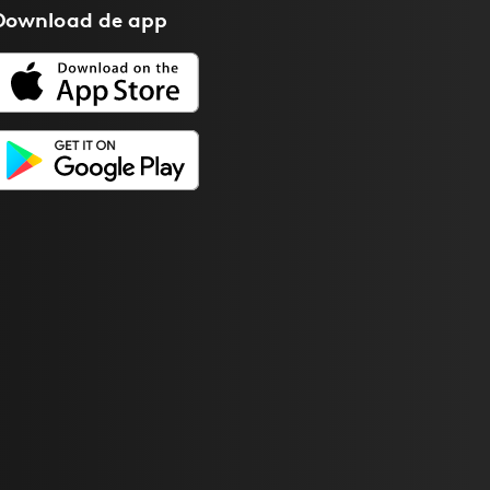
Download de
app