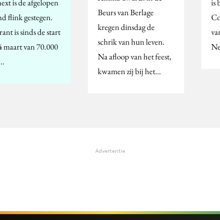
ext is de afgelopen
is
Beurs van Berlage
d flink gestegen.
Co
kregen dinsdag de
ant is sinds de start
va
schrik van hun leven.
4 maart van 70.000
Ne
Na afloop van het feest,
r…
kwamen zij bij het…
Advertentie