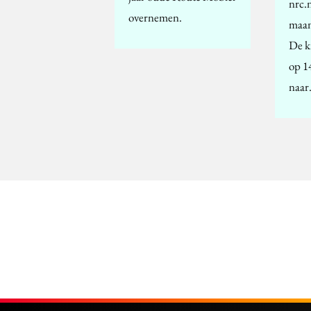
nrc.n
overnemen.
maan
De kr
op 1
naa