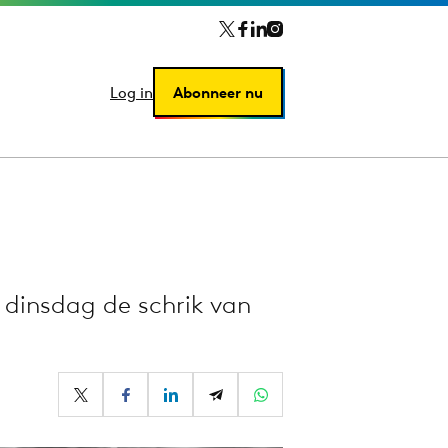
Log in
Log in
Abonneer nu
Abonneer nu
dinsdag de schrik van