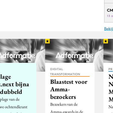
CM
13 
Beki
DIGITAL
PR
TRANSFORMATION
lage
N
Blaastest voor
.next bijna
N
Amma-
rdubbeld
M
bezoekers
M
plage van de
Bezoekers van de
we ochtendkrant
Na
Amma-awards in de