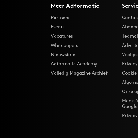
Meer Adformatie
Servi
Partners
Contac
Events
Abonne
Vacatures
Teama
Whitepapers
Advert
Nieuwsbrief
Veelge
Adformatie Academy
Privac
Volledig Magazine Archief
Cookie
Algeme
Onze a
Maak A
Google
Privacy