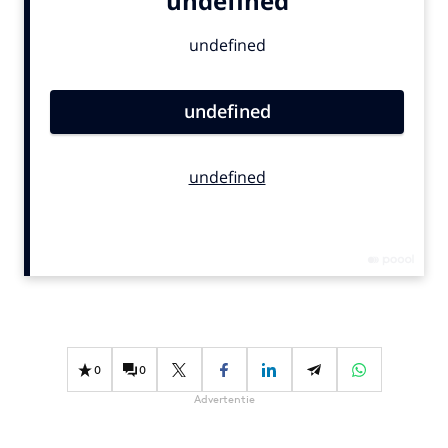
Bureaus
Campagnes
Carriere
Contentmarketing
Craft
Customer Experience
Data & Insights
Design
Digital transformation
Diversiteit
Effectiviteit
Gedragsverandering
0
0
Influencer marketing
Advertentie
Interne communicatie
Martech