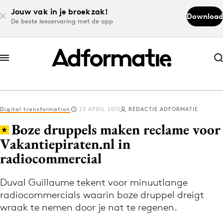
Jouw vak in je broekzak!
Download
De beste leeservaring met de app
Abonneer nu
Abonneer nu
Digital transformation
23 APRIL 2015
REDACTIE ADFORMATIE
Log in
Boze druppels maken reclame voor
Vakantiepiraten.nl in
radiocommercial
Download de app
Volg het laatste nieuws via de Adformatie
Duval Guillaume tekent voor minuutlange
Nieuws app
radiocommercials waarin boze druppel dreigt
wraak te nemen door je nat te regenen.