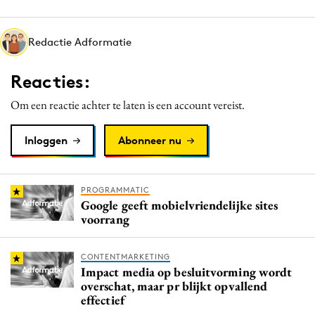
Media
Merkstrategie
Redactie Adformatie
PR
Reacties:
Programmatic
Purpose Marketing
Om een reactie achter te laten is een account vereist.
Reputatie & crisis
Inloggen
Abonneer nu
PROGRAMMATIC
Google geeft mobielvriendelijke sites
voorrang
CONTENTMARKETING
Impact media op besluitvorming wordt
overschat, maar pr blijkt opvallend
effectief