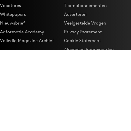
Vacatures
Teamabonnementen
Whitepapers
Adverteren
Nieuwsbrief
Veelgestelde Vragen
Adformatie Academy
Privacy Statement
Volledig Magazine Archief
Cookie Statement
Algemene Voorwaarden
Onze app
Maak Adformatie.nl je
Google-favoriet
Privacyinstellingen
Download de
Adformatie Nieuws App