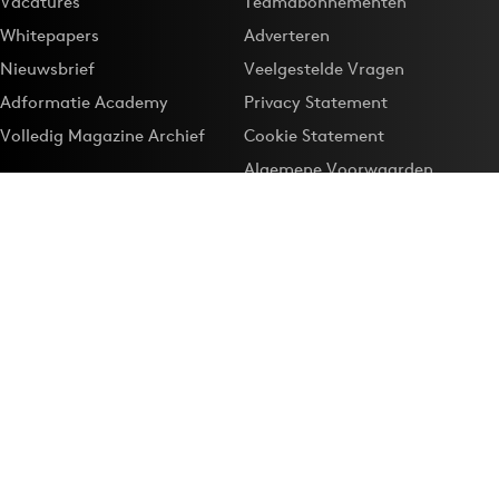
Vacatures
Teamabonnementen
Whitepapers
Adverteren
Nieuwsbrief
Veelgestelde Vragen
Adformatie Academy
Privacy Statement
Volledig Magazine Archief
Cookie Statement
Algemene Voorwaarden
Onze app
Maak Adformatie.nl je
Google-favoriet
Privacyinstellingen
Download de
Adformatie Nieuws App