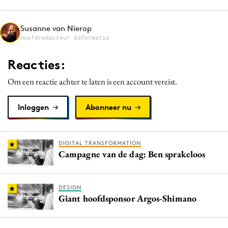
Media
Merkstrategie
Susanne van Nierop
Hoofdredacteur Adformatie
PR
Programmatic
Reacties:
Purpose Marketing
Om een reactie achter te laten is een account vereist.
Reputatie & crisis
Inloggen
Abonneer nu
DIGITAL TRANSFORMATION
Campagne van de dag: Ben sprakeloos
DESIGN
Giant hoofdsponsor Argos-Shimano