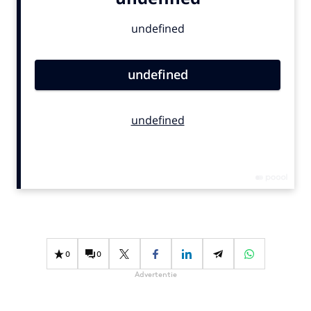
Bureaus
Campagnes
Carriere
Contentmarketing
Craft
Customer Experience
Data & Insights
Design
Digital transformation
Diversiteit
Effectiviteit
Gedragsverandering
0
0
Influencer marketing
Advertentie
Interne communicatie
Martech