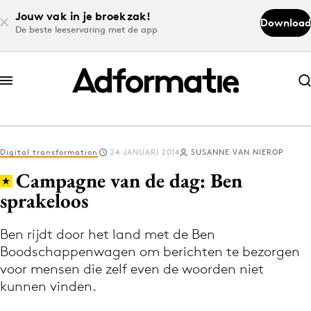
Jouw vak in je broekzak!
Download
De beste leeservaring met de app
Abonneer nu
Abonneer nu
Digital transformation
24 JANUARI 2014
SUSANNE VAN NIEROP
Log in
Campagne van de dag: Ben
sprakeloos
Download de app
Volg het laatste nieuws via de Adformatie
Ben rijdt door het land met de Ben
Boodschappenwagen om berichten te bezorgen
Nieuws app
voor mensen die zelf even de woorden niet
kunnen vinden.