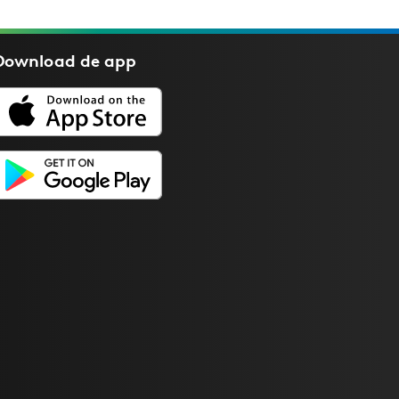
Download de
app