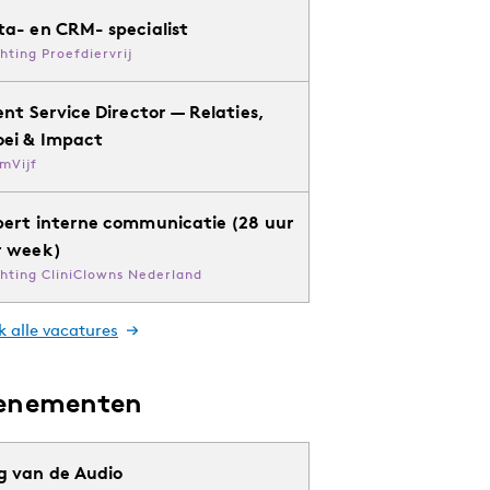
ta- en CRM- specialist
chting Proefdiervrij
ent Service Director — Relaties,
oei & Impact
mVijf
pert interne communicatie (28 uur
r week)
chting CliniClowns Nederland
k alle vacatures
enementen
g van de Audio