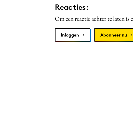
Reacties:
Om een reactie achter te laten is 
Inloggen
Abonneer nu