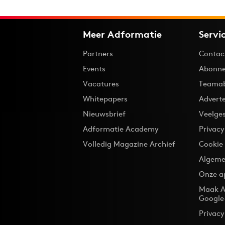
Meer Adformatie
Servi
Partners
Contac
Events
Abonne
Vacatures
Teama
Whitepapers
Advert
Nieuwsbrief
Veelge
Adformatie Academy
Privac
Volledig Magazine Archief
Cookie
Algeme
Onze a
Maak A
Google
Privacy