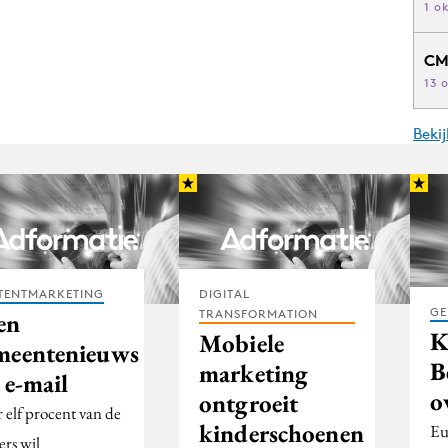
1 o
CM
13 
Beki
TENTMARKETING
DIGITAL
GE
TRANSFORMATION
en
K
Mobiele
meentenieuws
B
marketing
 e-mail
o
ontgroeit
 elf procent van de
kinderschoenen
Eu
ers wil