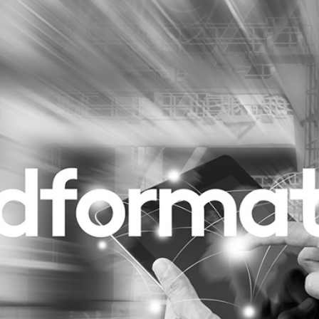
Programmatic
ering
Purpose Marketing
keting
Reputatie & crisis
nicatie