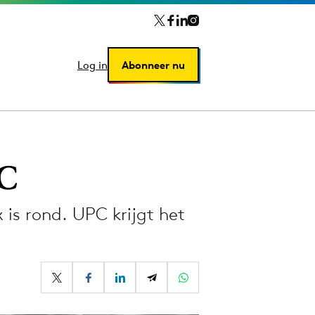
Log in
Log in
Abonneer nu
Abonneer nu
PC
is rond. UPC krijgt het