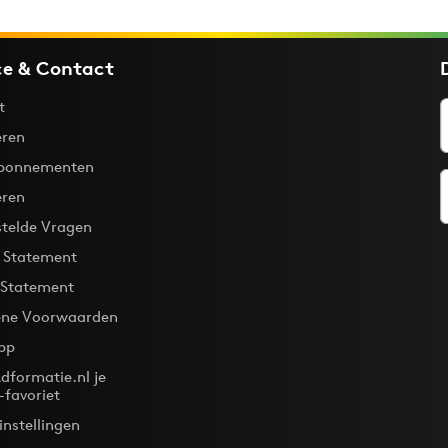
ce & Contact
t
ren
bonnementen
eren
stelde Vragen
y Statement
 Statement
ne Voorwaarden
pp
dformatie.nl je
-favoriet
instellingen