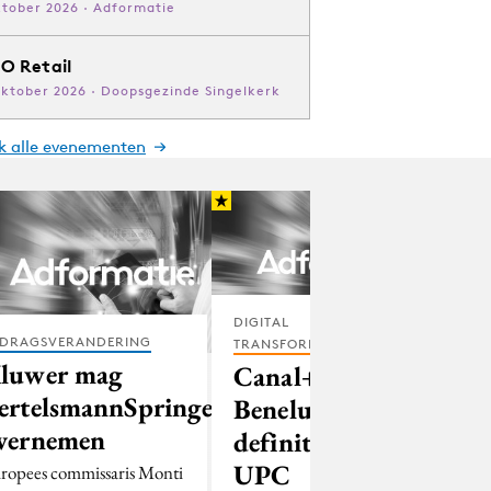
ktober 2026 · Adformatie
O Retail
oktober 2026 · Doopsgezinde Singelkerk
jk alle evenementen
DIGITAL
DRAGSVERANDERING
TRANSFORMATION
luwer mag
Canal+
ertelsmannSpringer
Benelux
vernemen
definitief naar
UPC
ropees commissaris Monti