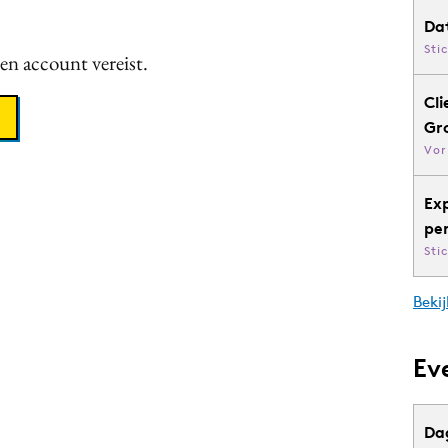
Da
Sti
een account vereist.
Cli
Gr
Vor
Ex
pe
Sti
Bekij
Ev
Da