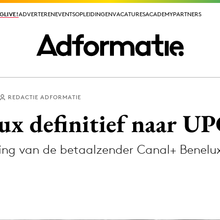
GLIVE!
GLIVE!
ADVERTEREN
ADVERTEREN
EVENTS
EVENTS
OPLEIDINGEN
OPLEIDINGEN
VACATURES
VACATURES
ACADEMY
ACADEMY
PARTNERS
PARTNERS
REDACTIE ADFORMATIE
ieuws app
ux definitief naar U
ng van de betaalzender Canal+ Benelux 
Media
ormation
Merkstrategie
PR