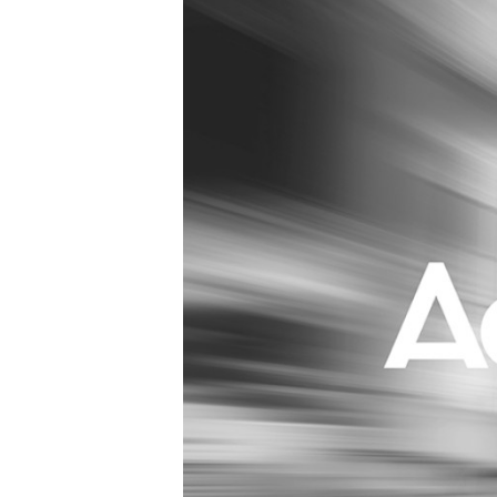
Carriere
Effectiviteit
Contentmarketing
Gedragsverand
Craft
Influencer mar
Customer Experience
Interne commu
Data & Insights
Martech