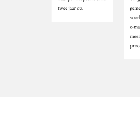
twee jaar op.
geme
voork
e-ma
meer
proc