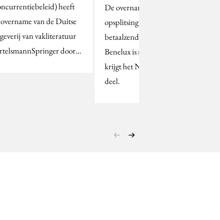
oncurrentiebeleid) heeft
De overname en
 overname van de Duitse
opsplitsing van de
tgeverij van vakliteratuur
betaalzender Canal+
rtelsmannSpringer door…
Benelux is rond. UPC
krijgt het Nederlandse
deel.