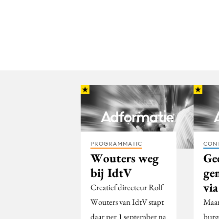
PROGRAMMATIC
CON
Wouters weg
Ge
bij IdtV
ge
via
Creatief directeur Rolf
Wouters van IdtV stapt
Maar
daar per 1 september na
burg