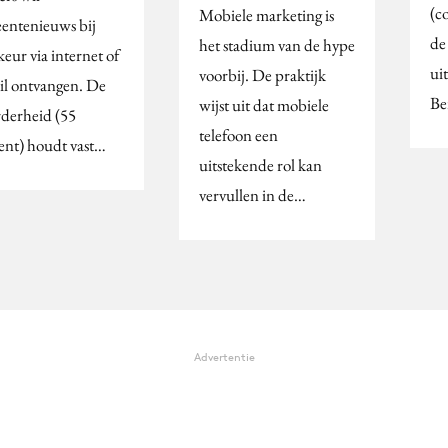
(c
Mobiele marketing is
entenieuws bij
de
het stadium van de hype
eur via internet of
ui
voorbij. De praktijk
il ontvangen. De
Be
wijst uit dat mobiele
derheid (55
telefoon een
ent) houdt vast…
uitstekende rol kan
vervullen in de…
Advertentie