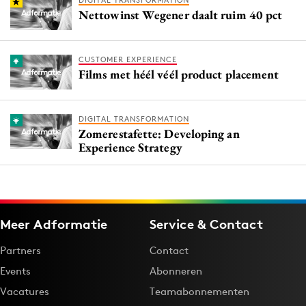
DIGITAL TRANSFORMATION
Nettowinst Wegener daalt ruim 40 pct
CUSTOMER EXPERIENCE
Films met héél véél product placement
DIGITAL TRANSFORMATION
Zomerestafette: Developing an
Experience Strategy
Meer Adformatie
Service & Contact
Partners
Contact
Events
Abonneren
Vacatures
Teamabonnementen