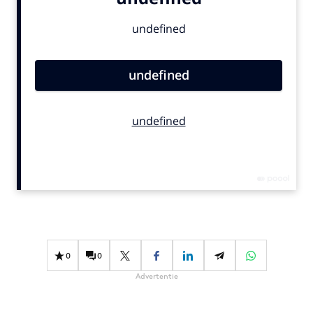
Bureaus
Campagnes
Carriere
Contentmarketing
Craft
Customer Experience
Data & Insights
Design
Digital transformation
Diversiteit
Effectiviteit
Gedragsverandering
0
0
Influencer marketing
Advertentie
Interne communicatie
Martech