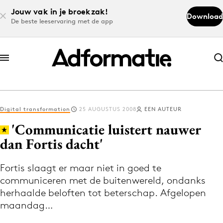
Jouw vak in je broekzak!
Download
De beste leeservaring met de app
Abonneer nu
Abonneer nu
Digital transformation
25 AUGUSTUS 2008
EEN AUTEUR
Log in
'Communicatie luistert nauwer
dan Fortis dacht'
Download de app
Volg het laatste nieuws via de Adformatie
Fortis slaagt er maar niet in goed te
communiceren met de buitenwereld, ondanks
Nieuws app
herhaalde beloften tot beterschap. Afgelopen
maandag…