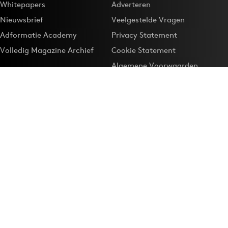
Whitepapers
Adverteren
Nieuwsbrief
Veelgestelde Vragen
Adformatie Academy
Privacy Statement
Volledig Magazine Archief
Cookie Statement
Algemene Voorwaarden
Onze app
Maak Adformatie.nl je
Google-favoriet
Privacyinstellingen
Download de
Adformatie Nieuws App