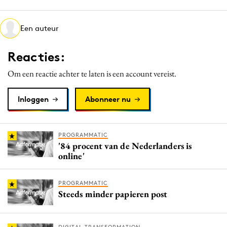
Media
Merkstrategie
Een auteur
PR
Reacties:
Programmatic
Purpose Marketing
Om een reactie achter te laten is een account vereist.
Reputatie & crisis
Inloggen
Abonneer nu
PROGRAMMATIC
'84 procent van de Nederlanders is
online'
PROGRAMMATIC
Steeds minder papieren post