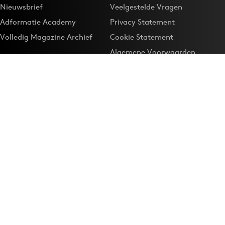
Nieuwsbrief
Veelgestelde Vragen
Adformatie Academy
Privacy Statement
Volledig Magazine Archief
Cookie Statement
Algemene Voorwaarden
Onze app
Maak Adformatie.nl je
Google-favoriet
Privacyinstellingen
Download de
Adformatie Nieuws App