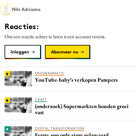
Media
Nils Adriaans
Merkstrategie
Reacties:
PR
Programmatic
Om een reactie achter te laten is een account vereist.
Purpose Marketing
Inloggen
Abonneer nu
Reputatie & crisis
PROGRAMMATIC
YouTube-baby’s verkopen Pampers
CRAFT
(onderzoek) Supermarkten houden groei
vast
DIGITAL TRANSFORMATION
Eerste app only store gelanceerd