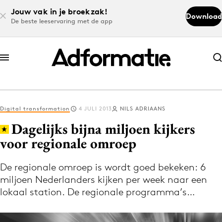
Jouw vak in je broekzak!
Download
De beste leeservaring met de app
Abonneer nu
Abonneer nu
Digital transformation
4 JULI 2013
NILS ADRIAANS
Log in
Dagelijks bijna miljoen kijkers
voor regionale omroep
Download de app
Volg het laatste nieuws via de Adformatie
De regionale omroep is wordt goed bekeken: 6
miljoen Nederlanders kijken per week naar een
Nieuws app
lokaal station. De regionale programma’s…