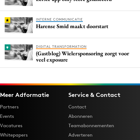
INTERNE COMMUNICATIE
Harense Smid maakt doorstart
DIGITAL TRANSFORMATION
(Gastblog) Wielersponsoring zorgt voor
veel exposure
Meer Adformatie
Service & Contact
Partners
Contact
Events
Abonneren
Vacatures
Teamabonnementen
Whitepapers
Adverteren