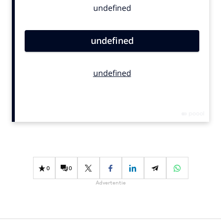
Bureaus
Campagnes
Carriere
Contentmarketing
Craft
Customer Experience
Data & Insights
Design
Digital transformation
Diversiteit
Effectiviteit
0
0
Gedragsverandering
Advertentie
Influencer marketing
Interne communicatie
Martech