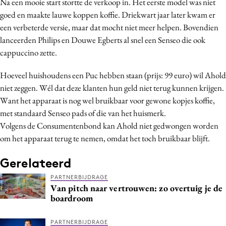
Na een mooie start stortte de verkoop in. Het eerste model was niet
Media
goed en maakte lauwe koppen koffie. Driekwart jaar later kwam er
Merkstrategie
een verbeterde versie, maar dat mocht niet meer helpen. Bovendien
lanceerden Philips en Douwe Egberts al snel een Senseo die ook
PR
cappuccino zette.
Programmatic
Purpose Marketing
Hoeveel huishoudens een Puc hebben staan (prijs: 99 euro) wil Ahold
Reputatie & crisis
niet zeggen. Wél dat deze klanten hun geld niet terug kunnen krijgen.
Want het apparaat is nog wel bruikbaar voor gewone kopjes koffie,
met standaard Senseo pads of die van het huismerk.
Volgens de Consumentenbond kan Ahold niet gedwongen worden
om het apparaat terug te nemen, omdat het toch bruikbaar blijft.
Gerelateerd
PARTNERBIJDRAGE
Van pitch naar vertrouwen: zo overtuig je de
boardroom
PARTNERBIJDRAGE