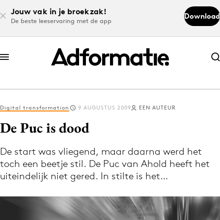
Jouw vak in je broekzak!
Download
De beste leeservaring met de app
Abonneer nu
Abonneer nu
Digital transformation
9 AUGUSTUS 2009
EEN AUTEUR
Log in
De Puc is dood
De start was vliegend, maar daarna werd het
Download de app
toch een beetje stil. De Puc van Ahold heeft het
Volg het laatste nieuws via de Adformatie
uiteindelijk niet gered. In stilte is het…
Nieuws app