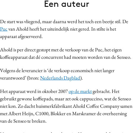
Een auteur
Bureaus
Campagnes
De start was vliegend, maar daarna werd het toch een beetje stil. De
Carriere
Puc
van Ahold heeft het uiteindelijk niet gered. In stilte is het
Contentmarketing
apparaat afgeserveerd.
Craft
Ahold is per direct gestopt met de verkoop van de Puc, het eigen
Customer Experience
koffieapparaat dat dé concurrent had moeten worden van de Senseo.
Data & Insights
Design
Volgens de leverancier is ‘de verkoop economisch niet langer
Digital transformation
verantwoord’ (bron:
Nederlands Dagblad
).
Diversiteit
Het apparaat werd in oktober 2007
op de markt
gebracht. Het
Effectiviteit
gebruikt gewone koffiepads, maar zet ook cappuccino, wat de Senseo
Gedragsverandering
niet kon. Zo dacht huismerkfabrikant Ahold Coffee Company samen
Influencer marketing
met Albert Heijn, C1000, Blokker en Marskramer de overheersing
van de Senseo te breken.
Interne communicatie
Martech