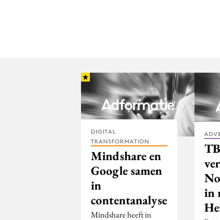
DIGITAL
ADV
TRANSFORMATION
T
Mindshare en
ver
Google samen
No
in
in
contentanalyse
He
Mindshare heeft in