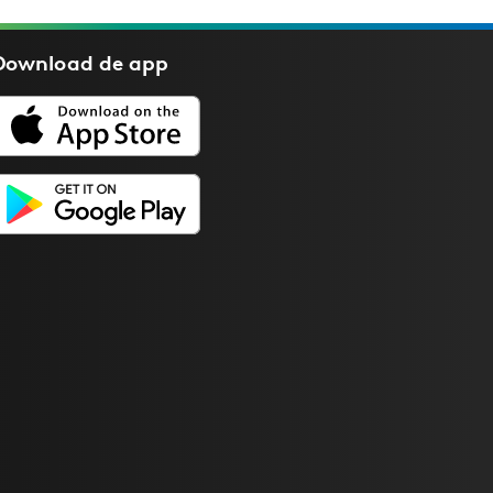
Download de
app