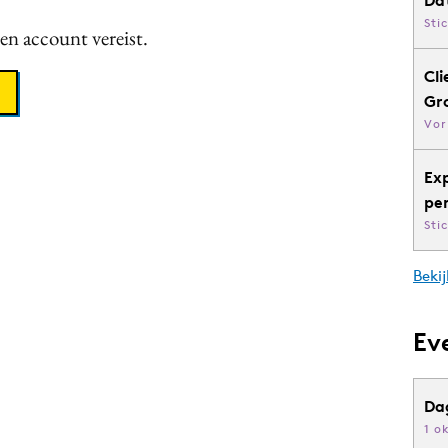
Sti
een account vereist.
Cli
Gr
Vor
Ex
pe
Sti
Bekij
Ev
Da
1 o