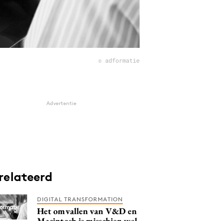
© adformatie
Advertentie
relateerd
DIGITAL TRANSFORMATION
Het omvallen van V&D en
Macintosh is misschien wel