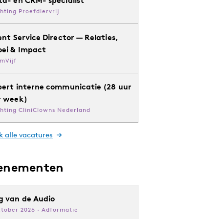
chting Proefdiervrij
ent Service Director — Relaties,
oei & Impact
mVijf
pert interne communicatie (28 uur
r week)
chting CliniClowns Nederland
k alle vacatures
enementen
g van de Audio
ktober 2026 · Adformatie