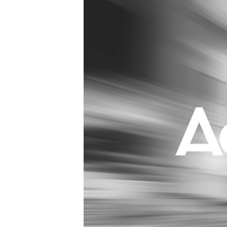
Carriere
Effectiviteit
Contentmarketing
Gedragsverand
Craft
Influencer mar
Customer Experience
Interne commu
Data & Insights
Martech