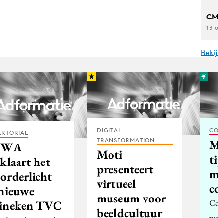
CM
13 
Beki
DIGITAL
CO
ERTORIAL
TRANSFORMATION
M
BWA
Moti
t
klaart het
presenteert
m
orderlicht
virtueel
c
 nieuwe
museum voor
Co
ineken TVC
beeldcultuur
wo