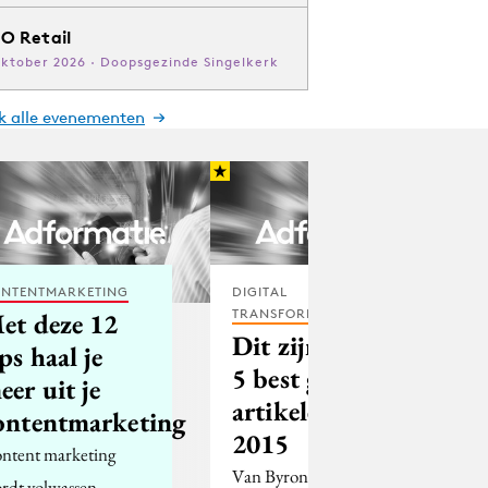
O Retail
oktober 2026 · Doopsgezinde Singelkerk
jk alle evenementen
NTENTMARKETING
DIGITAL
TRANSFORMATION
et deze 12
Dit zijn ze: de
ips haal je
5 best gelezen
eer uit je
artikelen in
ontentmarketing
2015
ntent marketing
Van Byron Sharp tot
rdt volwassen.