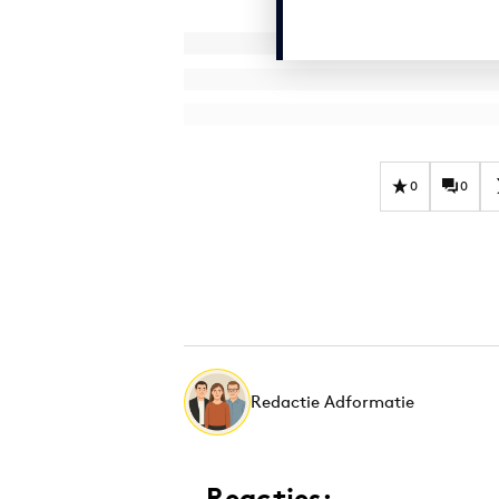
0
0
Redactie Adformatie
Reacties: