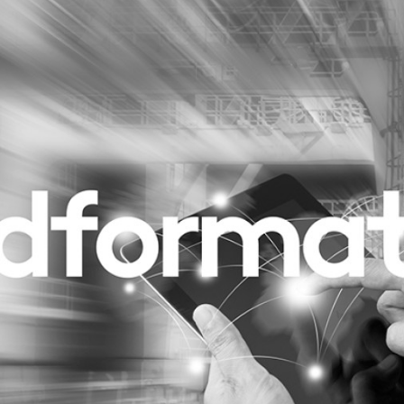
Programmatic
ering
Purpose Marketing
keting
Reputatie & crisis
nicatie