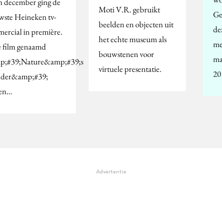
n december ging de
Moti V.R. gebruikt
Ge
wste Heineken tv-
beelden en objecten uit
dez
ercial in première.
het echte museum als
me
e film genaamd
bouwstenen voor
ma
;#39;Nature&amp;#39;s
virtuele presentatie.
20
der&amp;#39;
en…
Advertentie