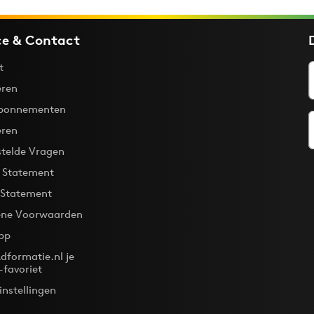
ce & Contact
t
ren
bonnementen
eren
stelde Vragen
y Statement
 Statement
ne Voorwaarden
pp
dformatie.nl je
-favoriet
instellingen