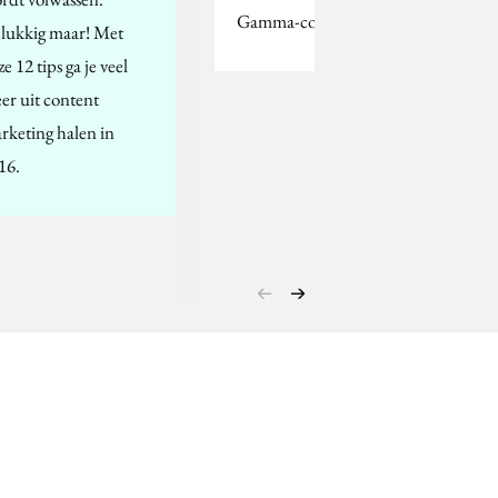
Gamma-commercial.
lukkig maar! Met
e 12 tips ga je veel
er uit content
rketing halen in
16.