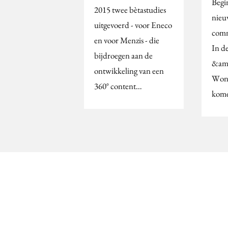
Begi
2015 twee bètastudies
nieu
uitgevoerd - voor Eneco
comm
en voor Menzis - die
In d
bijdroegen aan de
&amp
ontwikkeling van een
Won
360° content…
kom