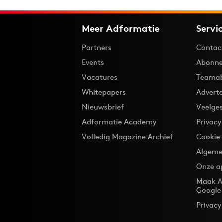
Meer Adformatie
Servi
Partners
Contac
Events
Abonne
Vacatures
Teama
Whitepapers
Advert
Nieuwsbrief
Veelge
Adformatie Academy
Privac
Volledig Magazine Archief
Cookie
Algeme
Onze a
Maak A
Google
Privacy