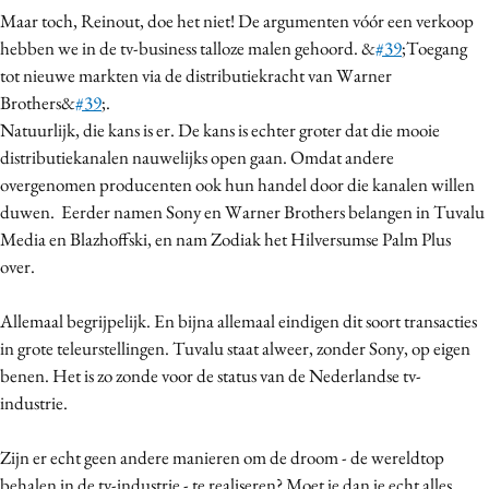
Maar toch, Reinout, doe het niet! De argumenten vóór een verkoop
Media
hebben we in de tv-business talloze malen gehoord. &
#39
;Toegang
Merkstrategie
tot nieuwe markten via de distributiekracht van Warner
PR
Brothers&
#39
;.
Programmatic
Natuurlijk, die kans is er. De kans is echter groter dat die mooie
Purpose Marketing
distributiekanalen nauwelijks open gaan. Omdat andere
overgenomen producenten ook hun handel door die kanalen willen
Reputatie & crisis
duwen. Eerder namen Sony en Warner Brothers belangen in Tuvalu
Media en Blazhoffski, en nam Zodiak het Hilversumse Palm Plus
over.
Allemaal begrijpelijk. En bijna allemaal eindigen dit soort transacties
in grote teleurstellingen. Tuvalu staat alweer, zonder Sony, op eigen
benen. Het is zo zonde voor de status van de Nederlandse tv-
industrie.
Zijn er echt geen andere manieren om de droom - de wereldtop
behalen in de tv-industrie - te realiseren? Moet je dan je echt alles