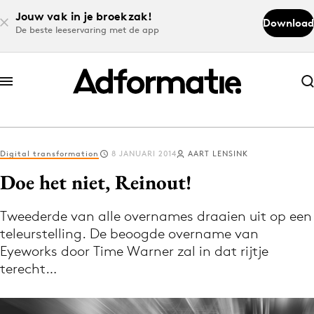
Jouw vak in je broekzak!
Download
De beste leeservaring met de app
Abonneer nu
Abonneer nu
Digital transformation
8 JANUARI 2014
AART LENSINK
Log in
Doe het niet, Reinout!
Tweederde van alle overnames draaien uit op een
Download de app
teleurstelling. De beoogde overname van
Volg het laatste nieuws via de Adformatie
Eyeworks door Time Warner zal in dat rijtje
Nieuws app
terecht…