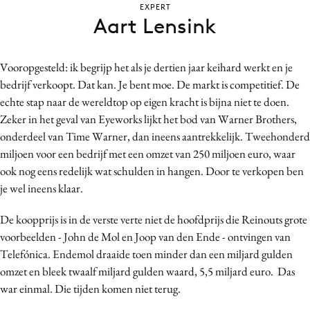
EXPERT
Bureaus
Aart Lensink
Campagnes
Carriere
Vooropgesteld: ik begrijp het als je dertien jaar keihard werkt en je
Contentmarketing
bedrijf verkoopt. Dat kan. Je bent moe. De markt is competitief. De
Craft
echte stap naar de wereldtop op eigen kracht is bijna niet te doen.
Customer Experience
Zeker in het geval van Eyeworks lijkt het bod van Warner Brothers,
onderdeel van Time Warner, dan ineens aantrekkelijk. Tweehonderd
Data & Insights
miljoen voor een bedrijf met een omzet van 250 miljoen euro, waar
Design
ook nog eens redelijk wat schulden in hangen. Door te verkopen ben
Digital transformation
je wel ineens klaar.
Diversiteit
De koopprijs is in de verste verte niet de hoofdprijs die Reinouts grote
Effectiviteit
voorbeelden - John de Mol en Joop van den Ende - ontvingen van
Gedragsverandering
Telefónica. Endemol draaide toen minder dan een miljard gulden
Influencer marketing
omzet en bleek twaalf miljard gulden waard, 5,5 miljard euro. Das
Interne communicatie
war einmal. Die tijden komen niet terug.
Martech