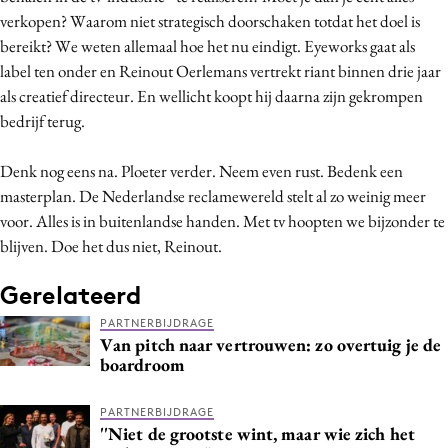
verkopen? Waarom niet strategisch doorschaken totdat het doel is
bereikt? We weten allemaal hoe het nu eindigt. Eyeworks gaat als
label ten onder en Reinout Oerlemans vertrekt riant binnen drie jaar
als creatief directeur. En wellicht koopt hij daarna zijn gekrompen
bedrijf terug.
Denk nog eens na. Ploeter verder. Neem even rust. Bedenk een
masterplan. De Nederlandse reclamewereld stelt al zo weinig meer
voor. Alles is in buitenlandse handen. Met tv hoopten we bijzonder te
blijven. Doe het dus niet, Reinout.
Gerelateerd
PARTNERBIJDRAGE
Van pitch naar vertrouwen: zo overtuig je de
boardroom
PARTNERBIJDRAGE
''Niet de grootste wint, maar wie zich het